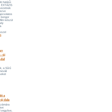
bb hatású
es EXTÁZIS
gvezetnek
yezve
apcsolatos
y bongor
film készül
ely
a
sszel
b
egy
 – új
-dal
k, a Sűrű
neváli
seket
itt a
 új dala
 számára
ket
 vegyítve,