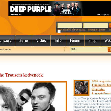
Felhasználó létrehozása
Elfelejtett jelszó
Meg
hető zene
he Trousers kedvencek
2026. augusztu
Film készül bo
díjnyertes
konceptalbum
Berta Csongor, azaz bongor év
hazai zenei színtér fontos alko
most készül a szeptemberben
első önálló Budapest Park konc
tavaly pedig elkészült pályafut