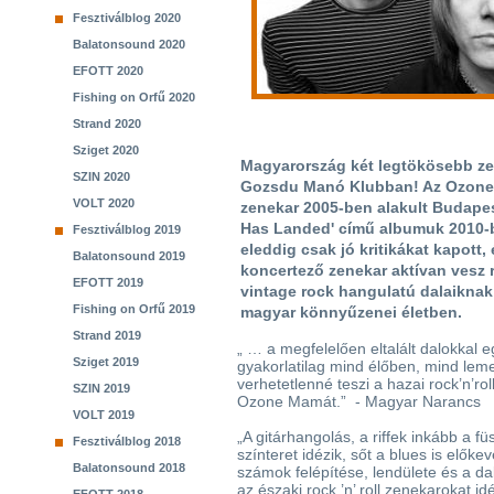
Fesztiválblog 2020
Balatonsound 2020
EFOTT 2020
Fishing on Orfű 2020
Strand 2020
Sziget 2020
Magyarország két legtökösebb ze
SZIN 2020
Gozsdu Manó Klubban! Az Ozone 
VOLT 2020
zenekar 2005-ben alakult Budapes
Has Landed' című albumuk 2010-b
Fesztiválblog 2019
eleddig csak jó kritikákat kapott
Balatonsound 2019
koncertező zenekar aktívan vesz r
EFOTT 2019
vintage rock hangulatú dalaiknak
Fishing on Orfű 2019
magyar könnyűzenei életben.
Strand 2019
„ … a megfelelően eltalált dalokkal e
Sziget 2019
gyakorlatilag mind élőben, mind lem
verhetetlenné teszi a hazai rock’n’rol
SZIN 2019
Ozone Mamát.” - Magyar Narancs
VOLT 2019
„A gitárhangolás, a riffek inkább a fü
Fesztiválblog 2018
színteret idézik, sőt a blues is előke
Balatonsound 2018
számok felépítése, lendülete és a da
az északi rock ’n’ roll zenekarokat idéz