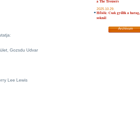
a The Trousers
2025.10.29.
Hősök: Csak gyűlik a harag, 
soknál
Archívum
tatja:
ület, Gozsdu Udvar
erry Lee Lewis