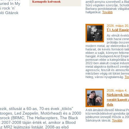
Karmapolis kedvencek
amitől annyira szerethető a Bla
uried In My
Sűrű végtelen szerzője, Schob
 rock ’n’
Barbara gondolatainak világába
oló Gitárok
hallgatókat.
Tovább
2026. május 20.
Új Acid Empire
Az elmúlt évek
több hazai zen
próbálja össze
modern metal, az elektronika é
határait, de kevés formáció tal
ebben a saját, könnyen felisme
hangját. A budapesti Acid Empi
pontosan ebbe a kategóriába ta
2022-ben alakult csapat industr
metal alapokra építkező zenéj
agresszív, feszült és atmoszfé
miközben végig ott lüktet benne
hideg, városi nyugtalanság.
To
2026. május 4.
Sárkányok tán
verziót kapott
dala
zik, stílusát a 60-as, 70-es évek „tökös”
A téli álmából ébredő Minimal P
 Stooges, Led Zeppelin, Motörhead) és a 2000
közreműködésével gondolta újr
jubileumot ünneplő Hősök a 20
zsrock (BRMC, The Hellacopters, The Black
Sárkányok táncát.
Tovább
 2007-2008 táján érték el, amikor a Blood
 MR2 lejátszási listáját. 2008-as első