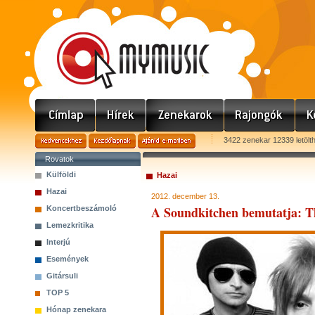
3422 zenekar 12339 letölt
Rovatok
Külföldi
Hazai
Hazai
2012. december 13.
A Soundkitchen bemutatja: T
Koncertbeszámoló
Lemezkritika
Interjú
Események
Gitársuli
TOP 5
Hónap zenekara