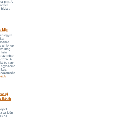
ha-pop. A
locher
 hívja a
 klip
ben egyre
ekar
mosni a
s a hiphop
álta meg
rhető
re azonban
rtozik. A
ial és rap-
e egyszerre
rikus,
 valamiféle
vább
ca: új
 a Hősök
roject
a az idén
03-as