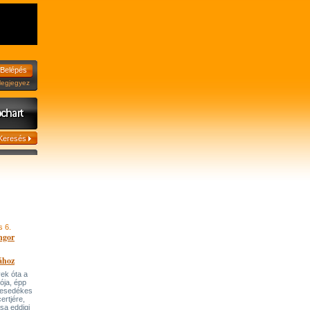
jegyez
s 6.
ngor
ához
ek óta a
tója, épp
 esedékes
ertjére,
ása eddigi