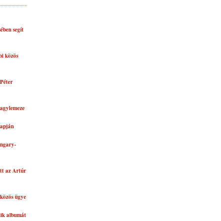
ében segít
bi közös
Péter
nagylemeze
lapján
ungary-
tt az Artúr
közös ügye
dik albumát