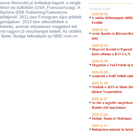
one Records) jó kritikákat kapott, a single
tthon és külföldön (USA, Franciaország). A
További hírek
Machine (EMI Publishing/Twelvetone
2026.04.25.
 elődjénél, 2011-ben Fonogram díjra jelölték
A szürke hétköznapok túlélés
egóriájában. 2012-ben elkezdődtek a
Freddie
vételei, aminek előzetesen megjelent két
2026.02.12.
und nagyon jó visszhangot keltett. Az utóbbit
Artúr Rambo és Bérczesi Ro
 Sister Sludge felbukkant az NME.com-on
dala
2026.02.01.
Mogyoró Kornél és Papesch 
közös albuma a R.O.T.A.N.
2026.01.06.
Megjelent a Vad Fruttik új 
2026.01.05.
Azahriah a Fedél Nélkül cím
2025.11.28.
Átadták a 2025-ös Music H
díjakat Veszprémben
2025.11.27.
Az élet a legjobb: megérkeze
Rambo első nagylemeze
2025.11.26.
Molnár Tamás és Mehringer 
2025.11.11.
Budapesten mutatja be hete