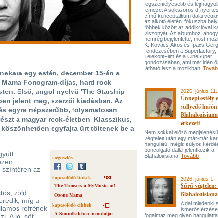
legszemélyesebb és legnagyo
lemeze. A sokszoros díjnyert
című konceptalbum dalai végi
az alkotó életén, fókuszba hel
többek között az addikcióval k
viszonyát. Az albumhoz, ahog
nemrég bejelentette, most mozi
K. Kovács Ákos és Ipacs Gerg
rendezésében a Superfactory, 
TelekomFilm és a CineSuper
gondozásában, ami már idén ő
látható lesz a mozikban.
Továb
nekara egy estén, december 15-én a
Mama Fonogram-díjas, hard rock
ten. Első, angol nyelvű 'The Starship
2026. június 11.
Ünnepi estély 
en jelent meg, szerzői kiadásban. Az
süllyedő hajón
, és egyre népszerűbb, folyamatosan
Blahalouisiana
észt a magyar rock-életben. Klasszikus,
érkezett
 köszönhetően egyfajta űrt töltenek be a
Nem sokkal előző megjelenésü
végtelen után egy már-már kar
hangulatú, mégis súlyos kérdé
boncolgató dallal jelentkezik a
gyütt
Blahalouisiana.
Tovább
megosztás
ezen
l színtéren az
kapcsolódó linkek
2026. június 1.
Sűrű végtelen: 
The Trousers a MyMusic-on!
stös, zöld
Blahalouisiana
Ozone Mama
veredik, míg a
A dal mindenki
kapcsolódó cikkek
llamos refrének
ismerős érzése
A Soundkitchen bemutatja:
i. A jó, sőt
fogalmaz meg olyan hangulattal