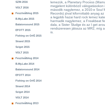
lemezük, a Planetary Process (Mamaz
SZIN 2016
megjelent különböző válogatásokon i
VOLT 2016
második nagylemez, a 2010-e Soul 
Records) jóval kiforrottabb anyag az
Fesztiválblog 2015
a legjobb hazai hard rock lemez kat
B.My.Lake 2015
harmadik nagylemez, a Freakbeat fel
dala, a Sister Sludge és az I get aro
Balatonsound 2015
rendszeresen játssza az MR2, míg a
EFOTT 2015
is.
Fishing on Orfű 2015
Strand 2015
Sziget 2015
VOLT 2015
Fesztiválblog 2014
B.My.Lake 2014
Balatonsound 2014
EFOTT 2014
Fishing on Orfű 2014
Strand 2014
Sziget 2014
VOLT 2014
Fesztiválblog 2013