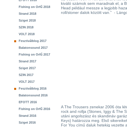
EFOTT 2018
kiváló számok sem maradnak el, a B
Fishing on Orfű 2018
Head például messze a legjobb hazai
roll/stoner dalok között van.” - Láng
Strand 2018
Sziget 2018
SZIN 2018
VOLT 2018
Fesztiválblog 2017
Balatonsound 2017
Fishing on Orfű 2017
Strand 2017
Sziget 2017
SZIN 2017
VOLT 2017
Fesztiválblog 2016
Balatonsound 2016
EFOTT 2016
A The Trousers zenekar 2006 óta léte
Fishing on Orfű 2016
rock and rollja (Stones, Iggy & The
utáni angolszász és skandináv gará
Strand 2016
Keys) határozza meg. Első sikereiket
Sziget 2016
For You című daluk hetekig vezette az