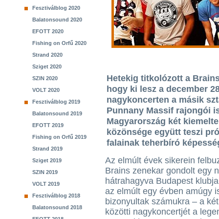
Fesztiválblog 2020
Balatonsound 2020
EFOTT 2020
Fishing on Orfű 2020
Strand 2020
Sziget 2020
Hetekig titkolózott a Brain
SZIN 2020
hogy ki lesz a december 28
VOLT 2020
nagykoncerten a másik sztár
Fesztiválblog 2019
Punnany Massif rajongói is
Balatonsound 2019
Magyarország két kiemelte
EFOTT 2019
közönsége együtt teszi pró
Fishing on Orfű 2019
falainak teherbíró képessé
Strand 2019
Az elmúlt évek sikerein felbu
Sziget 2019
Brains zenekar gondolt egy 
SZIN 2019
hátrahagyva Budapest klubja
VOLT 2019
az elmúlt egy évben amúgy i
Fesztiválblog 2018
bizonyultak számukra – a ké
Balatonsound 2018
közötti nagykoncertjét a lege