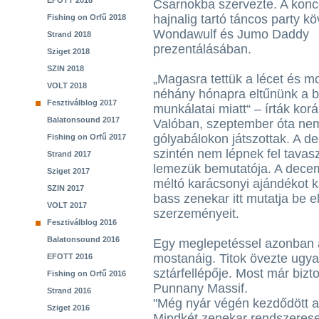
EFOTT 2018
Csarnokba szervezte. A konc
hajnalig tartó táncos party kö
Fishing on Orfű 2018
Wondawulf és Jumo Daddy
Strand 2018
prezentálásában.
Sziget 2018
SZIN 2018
„Magasra tettük a lécet és 
VOLT 2018
néhány hónapra eltűnünk a b
Fesztiválblog 2017
munkálatai miatt“ – írták ko
Balatonsound 2017
Valóban, szeptember óta nem
gólyabálokon játszottak. A d
Fishing on Orfű 2017
szintén nem lépnek fel tavasz
Strand 2017
lemezük bemutatója. A decem
Sziget 2017
méltó karácsonyi ajándékot k
SZIN 2017
bass zenekar itt mutatja be e
VOLT 2017
szerzeményeit.
Fesztiválblog 2016
Balatonsound 2016
Egy meglepetéssel azonban 
mostanáig. Titok övezte ugyan
EFOTT 2016
sztárfellépője. Most már biz
Fishing on Orfű 2016
Punnany Massif.
Strand 2016
"Még nyár végén kezdődött a
Sziget 2016
Mindkét zenekar rendszeres