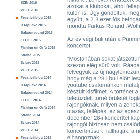
SZIN 2016
azokat a klubokat, ahol fellé
VOLT 2016
külön is. Úgy gondoltuk, meg
Fesztiválblog 2015
együtt, a 2-3 ezer fős befo
mondta Farkas Roland „Wolfie
B.My.Lake 2015
Balatonsound 2015
Az év végi buli után a Punna
EFOTT 2015
koncertet.
Fishing on Orfű 2015
Strand 2015
"Mostanában sokat játszottun
Sziget 2015
szezon elég sűrű volt. Ráadá
VOLT 2015
felvegyük az új nagylemezün
hogy még a 28-i buli előtt les
Fesztiválblog 2014
youtube csatornánkon mutat
B.My.Lake 2014
készült kisfilmet. A történet a
Balatonsound 2014
teletűzdelt turné őrületét fog
EFOTT 2014
rajongóknak, milyen a zenek
Fishing on Orfű 2014
utazás, fellépés, ez az egész
Strand 2014
december 28-i koncerttel ka
Sziget 2014
rajongói biztosan nem csalódn
koncertműsort hallhatják, a 
VOLT 2014
elhangoznak.
Fesztiválblog 2013