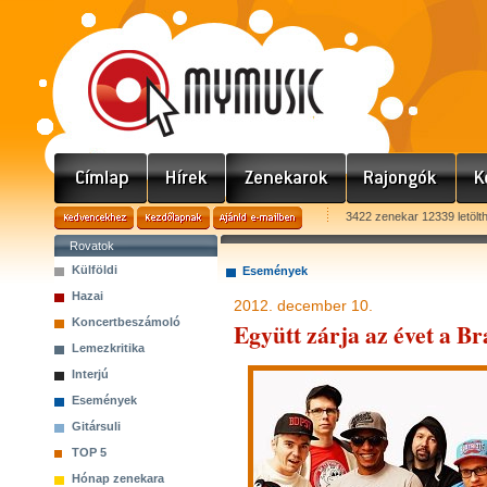
3422 zenekar 12339 letölt
Rovatok
Külföldi
Események
Hazai
2012. december 10.
Koncertbeszámoló
Együtt zárja az évet a B
Lemezkritika
Interjú
Események
Gitársuli
TOP 5
Hónap zenekara