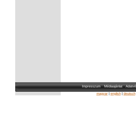
Impresszum
Médiaajánlat
Adatvé
magyar
|
english
|
deutsch