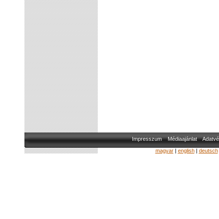
Impresszum
Médiaajánlat
Adatvé
magyar
|
english
|
deutsch