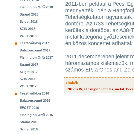
EFOTT 2018
2011-ben például a Pécsi Eg
Fishing on Orfű 2018
megnyerték, idén a Hangfogl
Strand 2018
Tehetségkutatón ugyancsak e
Sziget 2018
döntőre. Az R33 Tehetségkut
SZIN 2018
kerültek a döntőbe, az A38-
metál kategória győzteseine
VOLT 2018
én közös koncertet adhattak 
Fesztiválblog 2017
Balatonsound 2017
2011 decemberében jelent m
Fishing on Orfű 2017
háromszámos kislemezük, ma
Strand 2017
számos EP, a Ones and Zero
Sziget 2017
SZIN 2017
cimkék
VOLT 2017
2012
,
a38
,
EP
,
ingyen letöltés
,
metál
,
Pécs
Fesztiválblog 2016
Balatonsound 2016
EFOTT 2016
Fishing on Orfű 2016
Strand 2016
Sziget 2016