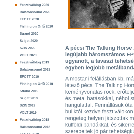
Fesztiválblog 2020
Balatonsound 2020
EFOTT 2020
Fishing on Orfű 2020
Strand 2020
Sziget 2020
A pécsi The Talking Horse 
SZIN 2020
legújabb háromszámos EP-j
VOLT 2020
ugyanott, a tavaszi tehets
Fesztiválblog 2019
egyben legjobb metálbandá
Balatonsound 2019
EFOTT 2019
A mostani felállásban kb. má
Fishing on Orfű 2019
létező pécsi The Talking Hor
keményvonalas rock, erőtelj
Strand 2019
és metal hatásokkal, néhol s
Sziget 2019
hangulattal. Fennállásuk óta
SZIN 2019
buliktól kezdve fesztiválokon
VOLT 2019
rengeteg helyen játszottak m
Fesztiválblog 2018
külföldi bandákkal, és sikerre
Balatonsound 2018
szerepeltek jó pár tehetségku