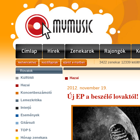
3422 zenekar 12339 letölt
Rovatok
Külföldi
Hazai
Hazai
2012. november 19.
Koncertbeszámoló
Új EP a beszélő lovaktól!
Lemezkritika
Interjú
Események
Gitársuli
TOP 5
Hónap zenekara