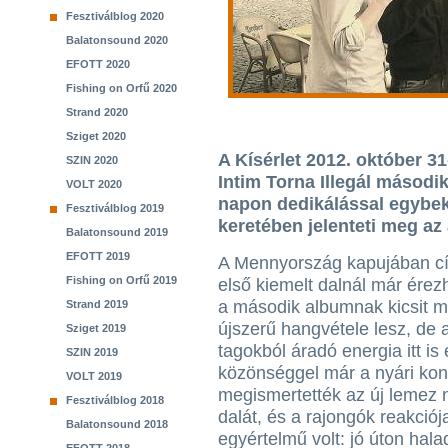
Fesztiválblog 2020
Balatonsound 2020
EFOTT 2020
Fishing on Orfű 2020
Strand 2020
Sziget 2020
A Kísérlet 2012. október 31
SZIN 2020
Intim Torna Illegál másodi
VOLT 2020
napon dedikálással egybek
Fesztiválblog 2019
keretében jelenteti meg az
Balatonsound 2019
EFOTT 2019
A Mennyország kapujában cí
Fishing on Orfű 2019
első kiemelt dalnál már érez
a második albumnak kicsit m
Strand 2019
újszerű hangvétele lesz, de a
Sziget 2019
tagokból áradó energia itt is
SZIN 2019
közönséggel már a nyári ko
VOLT 2019
megismertették az új lemez
Fesztiválblog 2018
dalát, és a rajongók reakciój
Balatonsound 2018
egyértelmű volt: jó úton hala