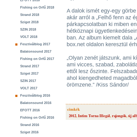
EFOTT 2018
Fishing on Orfű 2018
A dalok ismét egy-egy görbe 
Strand 2018
akár arról a „Felhő fenn az 
Sziget 2018
párkapcsolatban ki miben e
SZIN 2018
hétköznapi ügyetlenkedésein
ban. Az album kiemelt dala 
VOLT 2018
box.net oldalon keresztül érh
Fesztiválblog 2017
Balatonsound 2017
„Olyan zenét játszunk, ami kí
Fishing on Orfű 2017
ami vicces, szabad, zabolátla
Strand 2017
ettől lesz őszinte. Felszabad
Sziget 2017
ahol kiengedheted magadból a
SZIN 2017
örömzene.” /Kiss Sándor/
VOLT 2017
Fesztiválblog 2016
Balatonsound 2016
cimkék
EFOTT 2016
2012
,
Intim Torna Illegál
,
rajongók
,
új a
Fishing on Orfű 2016
Strand 2016
Sziget 2016