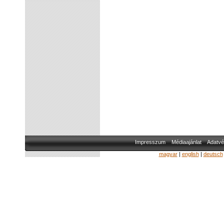
Impresszum
Médiaajánlat
Adatvé
magyar
|
english
|
deutsch