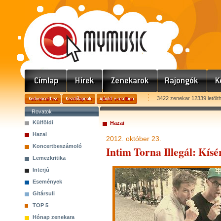
3422 zenekar 12339 letölt
Rovatok
Külföldi
Hazai
Hazai
2012. október 23.
Koncertbeszámoló
Intim Torna Illegál: Kísé
Lemezkritika
Interjú
Események
Gitársuli
TOP 5
Hónap zenekara