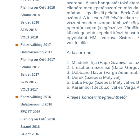
EFOTT 2018
szerepel. A nap hangulatát tökéletes
ellenére meglepetésszerűen más dalo
Fishing on Orfű 2018
módon – így díszíti például Beck Zo
Strand 2018
számot. A teljesen élő felvételeken 
viszont minden számot többször rögz
Sziget 2018
operatőrcsapat (kiegészülve Dömölky 
SZIN 2018
különlegesebb képeket készíthessen. 
egyébként IHM – Volkova Sisters – 
VOLT 2018
volt felelős.
Fesztiválblog 2017
A dalsorrend:
Balatonsound 2017
Fishing on Orfű 2017
1. Mindenki Írja (Papp Szabival és 
2. Erősebben Szorítsd (Bátor Gergőv
Strand 2017
3. Dobbanó Haver (Varga Ádámmal, B
Sziget 2017
4. Derék (Szepesi Matyival)
5. Bába Foga (Szepesi Matyival és B
SZIN 2017
6. Karambol (Beck Zolival és Varga
VOLT 2017
A teljes koncert megtekinthető:
Fesztiválblog 2016
Balatonsound 2016
EFOTT 2016
Fishing on Orfű 2016
Strand 2016
Sziget 2016