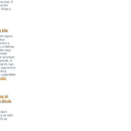
ha-pop. A
locher
 hívja a
 klip
ben egyre
ekar
mosni a
s a hiphop
álta meg
rhető
re azonban
rtozik. A
ial és rap-
e egyszerre
rikus,
 valamiféle
vább
ca: új
 a Hősök
roject
a az idén
03-as