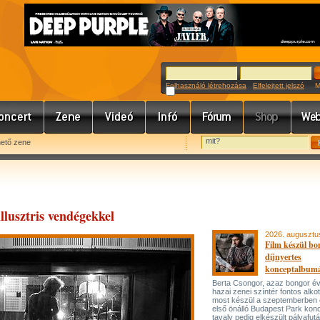
Felhasználó létrehozása
Elfelejtett jelszó
Meg
hető zene
llusztris vendégekkel
2026. augusztu
Film készül bo
díjnyertes
konceptalbum
Berta Csongor, azaz bongor év
hazai zenei színtér fontos alko
most készül a szeptemberben
első önálló Budapest Park konc
tavaly pedig elkészült pályafut