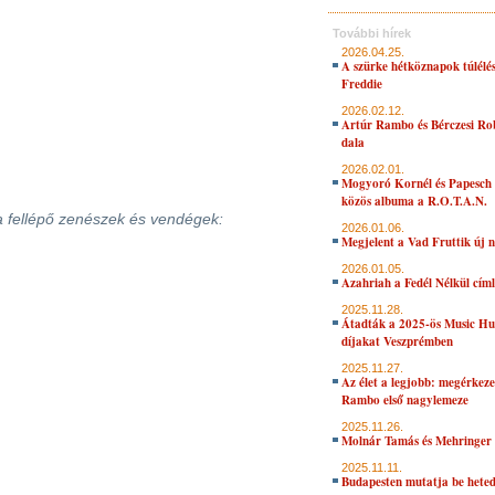
További hírek
2026.04.25.
A szürke hétköznapok túlélés
Freddie
2026.02.12.
Artúr Rambo és Bérczesi Ro
dala
2026.02.01.
Mogyoró Kornél és Papesch 
közös albuma a R.O.T.A.N.
 a fellépő zenészek és vendégek:
2026.01.06.
Megjelent a Vad Fruttik új 
2026.01.05.
Azahriah a Fedél Nélkül cím
2025.11.28.
Átadták a 2025-ös Music H
díjakat Veszprémben
2025.11.27.
Az élet a legjobb: megérkeze
Rambo első nagylemeze
2025.11.26.
Molnár Tamás és Mehringer 
2025.11.11.
Budapesten mutatja be hete