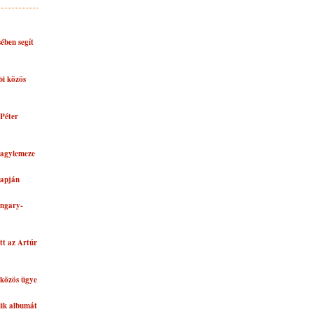
ében segít
bi közös
Péter
nagylemeze
lapján
ungary-
tt az Artúr
közös ügye
dik albumát