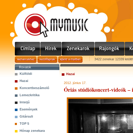
3422 zenekar 12339 letölt
Rovatok
Külföldi
Hazai
Hazai
2012. június 17.
Óriás stúdiókoncert-videók – i
Koncertbeszámoló
Lemezkritika
Interjú
Események
Gitársuli
TOP 5
Hónap zenekara