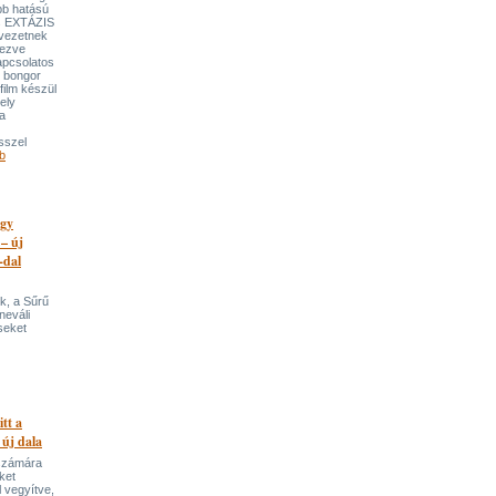
bb hatású
es EXTÁZIS
gvezetnek
yezve
apcsolatos
y bongor
film készül
ely
a
sszel
b
egy
 – új
-dal
k, a Sűrű
neváli
seket
itt a
 új dala
 számára
ket
 vegyítve,