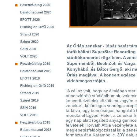
Fesztiválblog 2020
Balatonsound 2020
EFOTT 2020
Fishing on Orfű 2020
Strand 2020
Sziget 2020
Az Óriás zenekar - jópár barát tá
SZIN 2020
törökbálinti SuperSize Recordin
VOLT 2020
stúdiókoncertet rögzítsen. A zene
Supernemből, Beck Zoli és Varga 
Fesztiválblog 2019
Konyhából és Bátor Gergő, aki m
Balatonsound 2019
Óriás magjával. A koncert egésze
EFOTT 2019
videómegosztóján.
Fishing on Orfű 2019
"A cél az volt, hogy az általában ster
Strand 2019
atmoszférájú stúdióalbumok, valami
koncertfelvételek közötti mezsgyén c
Sziget 2019
zenekart, különleges vendégszerepl
SZIN 2019
tarkítva, egy bensőséges hangulatú t
mondta el Egyedi Péter, a zenekar f
VOLT 2019
egy nap alatt rögzített anyag gerinc
Fesztiválblog 2018
felvételek Horváth Attila vezénylete a
meglepetésfeldolgozással is: a zene
Balatonsound 2018
formázta át a Karambol c. 30Y dalt, a