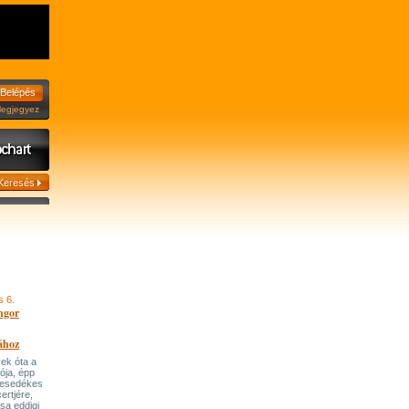
jegyez
s 6.
ngor
ához
ek óta a
tója, épp
 esedékes
ertjére,
ása eddigi