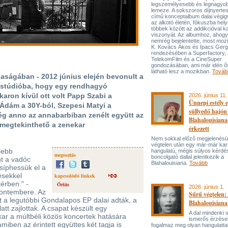
legszemélyesebb és legnagyo
lemeze. A sokszoros díjnyert
című konceptalbum dalai végi
az alkotó életén, fókuszba hel
többek között az addikcióval k
viszonyát. Az albumhoz, ahog
nemrég bejelentette, most mozi
K. Kovács Ákos és Ipacs Gerg
rendezésében a Superfactory, 
TelekomFilm és a CineSuper
gondozásában, ami már idén ő
látható lesz a mozikban.
Továb
rsaságában - 2012 június elején bevonult a
g stúdióba, hogy egy rendhagyó
karon kívül ott volt Papp Szabi a
2026. június 11.
Ünnepi estély 
Ádám a 30Y-ból, Szepesi Matyi a
süllyedő hajón
ég anno az annabarbiban zenélt együtt az
Blahalouisiana
 megtekinthető a zenekar
érkezett
Nem sokkal előző megjelenésü
végtelen után egy már-már kar
ilebb
hangulatú, mégis súlyos kérdé
megosztás
boncolgató dallal jelentkezik a
nt a vadóc
Blahalouisiana.
Tovább
síphessük el a
ésekkel
kapcsolódó linkek
érben." -
Óriás
2026. június 1.
rontembere. Az
Sűrű végtelen: 
ét a legutóbbi Gondalapos EP dalai adták, a
Blahalouisiana
latt zajlottak. A csapat készült egy
A dal mindenki
kar a múltbéli közös koncertek hatására
ismerős érzése
miben az érintett együttes két tagja is
fogalmaz meg olyan hangulattal