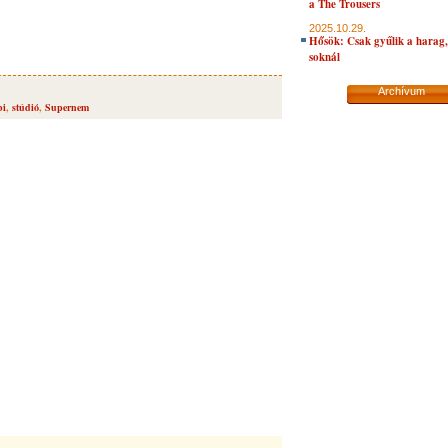
a The Trousers
2025.10.29.
Hősök: Csak gyűlik a harag, 
soknál
Archívum
bi
,
stúdió
,
Supernem