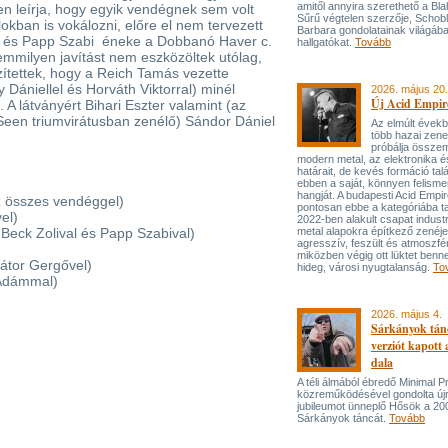
amitől annyira szerethető a Bla
en leírja, hogy egyik vendégnek sem volt
Sűrű végtelen szerzője, Schob
kban is vokálozni, előre el nem tervezett
Barbara gondolatainak világába
li és Papp Szabi éneke a Dobbanó Haver c.
hallgatókat.
Tovább
semmilyen javítást nem eszközöltek utólag,
ítettek, hogy a Reich Tamás vezette
Dániellel és Horváth Viktorral) minél
2026. május 20.
Új Acid Empire
A látványért Bihari Eszter valamint (az
Seen triumvirátusban zenélő) Sándor Dániel
Az elmúlt évek
több hazai zen
próbálja össze
modern metal, az elektronika é
határait, de kevés formáció tal
ebben a saját, könnyen felisme
hangját. A budapesti Acid Empi
az összes vendéggel)
pontosan ebbe a kategóriába ta
el)
2022-ben alakult csapat industr
eck Zolival és Papp Szabival)
metal alapokra építkező zenéj
agresszív, feszült és atmoszfé
miközben végig ott lüktet benne
átor Gergővel)
hideg, városi nyugtalanság.
To
 Ádámmal)
2026. május 4.
Sárkányok tán
verziót kapott
dala
A téli álmából ébredő Minimal P
közreműködésével gondolta újr
jubileumot ünneplő Hősök a 20
Sárkányok táncát.
Tovább