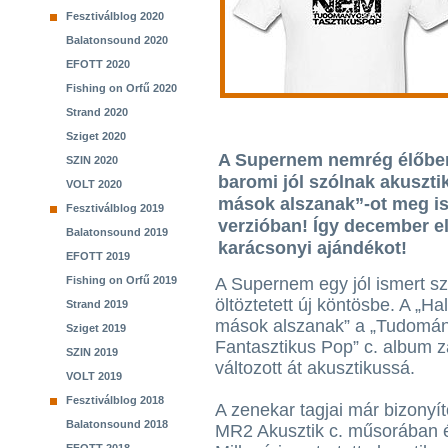
Fesztiválblog 2020
Balatonsound 2020
EFOTT 2020
Fishing on Orfű 2020
Strand 2020
Sziget 2020
A Supernem nemrég élőben
SZIN 2020
baromi jól szólnak akuszti
VOLT 2020
mások alszanak”-ot meg is
Fesztiválblog 2019
verzióban! Így december el
Balatonsound 2019
karácsonyi ajándékot!
EFOTT 2019
Fishing on Orfű 2019
A Supernem egy jól ismert s
öltöztetett új köntösbe. A „Hal
Strand 2019
mások alszanak” a „Tudomá
Sziget 2019
Fantasztikus Pop” c. album z
SZIN 2019
változott át akusztikussá.
VOLT 2019
Fesztiválblog 2018
A zenekar tagjai már bizonyít
Balatonsound 2018
MR2 Akusztik c. műsorában 