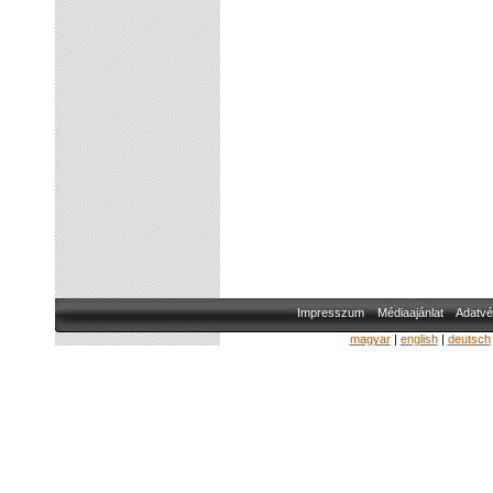
Impresszum
Médiaajánlat
Adatvé
magyar
|
english
|
deutsch