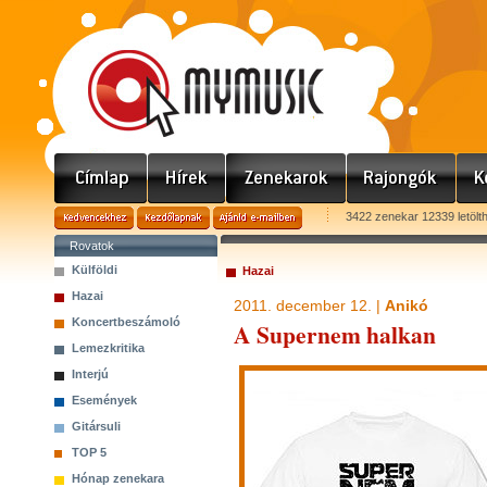
3422 zenekar 12339 letölt
Rovatok
Külföldi
Hazai
Hazai
2011. december 12. |
Anikó
Koncertbeszámoló
A Supernem halkan
Lemezkritika
Interjú
Események
Gitársuli
TOP 5
Hónap zenekara