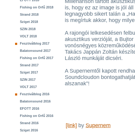
EFOTT 2018
Millenárison tartott akusztik
is, hogy ez az image is jól ál
Fishing on Orfű 2018
legnagyobb sikert talán a „Ha
Strand 2018
is megírtuk akkor, hogy milye
Sziget 2018
SZIN 2018
A rajongói lelkesedésen felb
VOLT 2018
akusztikus verzióját, a Bujto
Fesztiválblog 2017
vonósnégyes közreműködéséve
Balatonsound 2017
Takács Jappán Zoltán készíte
László munkáját dicséri.
Fishing on Orfű 2017
Strand 2017
A Supernemtől kapott rendha
Sziget 2017
Soundcloudon bontogathatjáto
SZIN 2017
alszanak”!
VOLT 2017
Fesztiválblog 2016
Balatonsound 2016
EFOTT 2016
Fishing on Orfű 2016
Strand 2016
[link]
by
Supernem
Sziget 2016