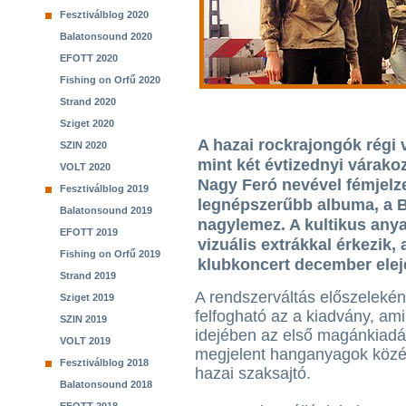
Fesztiválblog 2020
Balatonsound 2020
EFOTT 2020
Fishing on Orfű 2020
Strand 2020
Sziget 2020
A hazai rockrajongók régi 
SZIN 2020
mint két évtizednyi várako
VOLT 2020
Nagy Feró nevével fémjelze
Fesztiválblog 2019
legnépszerűbb albuma, a B
Balatonsound 2019
nagylemez. A kultikus anya
EFOTT 2019
vizuális extrákkal érkezik,
Fishing on Orfű 2019
klubkoncert december elej
Strand 2019
A rendszerváltás előszeleként
Sziget 2019
felfogható az a kiadvány, am
SZIN 2019
idejében az első magánkiad
VOLT 2019
megjelent hanganyagok közé 
Fesztiválblog 2018
hazai szaksajtó.
Balatonsound 2018