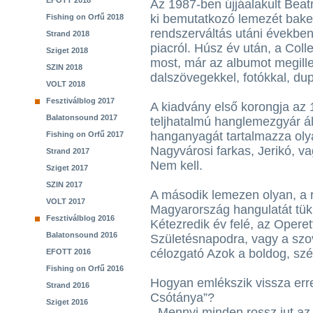
EFOTT 2018
Az 1987-ben újjáalakult Beat
ki bemutatkozó lemezét bakel
Fishing on Orfű 2018
rendszerváltás utáni években 
Strand 2018
piacról. Húsz év után, a Col
Sziget 2018
most, már az albumot megille
SZIN 2018
dalszövegekkel, fotókkal, du
VOLT 2018
Fesztiválblog 2017
A kiadvány első korongja az 
Balatonsound 2017
teljhatalmú hanglemezgyár álta
hanganyagát tartalmazza olya
Fishing on Orfű 2017
Nagyvárosi farkas, Jerikó, v
Strand 2017
Nem kell.
Sziget 2017
SZIN 2017
A második lemezen olyan, a 
VOLT 2017
Magyarország hangulatát tükr
Fesztiválblog 2016
Kétezredik év felé, az Operett
Balatonsound 2016
Születésnapodra, vagy a szo
célozgató Azok a boldog, sz
EFOTT 2016
Fishing on Orfű 2016
Hogyan emlékszik vissza err
Strand 2016
Csótánya”?
Sziget 2016
- Mennyi minden rossz jut az