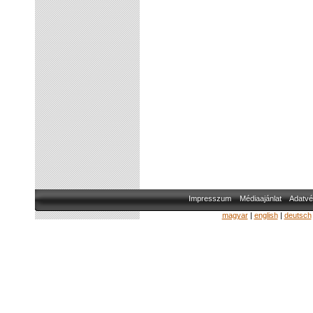
Impresszum
Médiaajánlat
Adatvé
magyar
|
english
|
deutsch