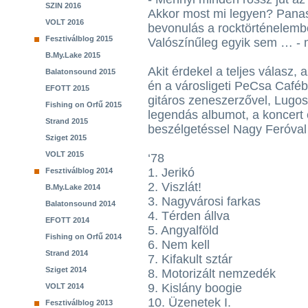
SZIN 2016
Akkor most mi legyen? Pana
VOLT 2016
bevonulás a rocktörténelem
Fesztiválblog 2015
Valószínűleg egyik sem … - 
B.My.Lake 2015
Akit érdekel a teljes válasz,
Balatonsound 2015
én a városligeti PeCsa Caféb
EFOTT 2015
gitáros zeneszerzővel, Lugosi
Fishing on Orfű 2015
legendás albumot, a koncert e
Strand 2015
beszélgetéssel Nagy Feróval a
Sziget 2015
VOLT 2015
‘78
1. Jerikó
Fesztiválblog 2014
2. Viszlát!
B.My.Lake 2014
3. Nagyvárosi farkas
Balatonsound 2014
4. Térden állva
EFOTT 2014
5. Angyalföld
Fishing on Orfű 2014
6. Nem kell
Strand 2014
7. Kifakult sztár
Sziget 2014
8. Motorizált nemzedék
9. Kislány boogie
VOLT 2014
10. Üzenetek I.
Fesztiválblog 2013