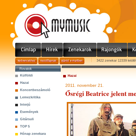
3422 zenekar 12339 letölt
Rovatok
Külföldi
Hazai
Hazai
2011. november 21.
Koncertbeszámoló
Ősrégi Beatrice jelent m
Lemezkritika
Interjú
Események
Gitársuli
TOP 5
Hónap zenekara