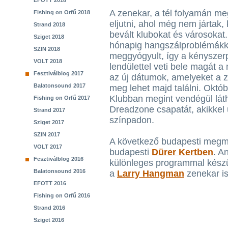
EFOTT 2018
A zenekar, a tél folyamán me
Fishing on Orfű 2018
eljutni, ahol még nem jártak
Strand 2018
bevált klubokat és városokat
Sziget 2018
hónapig hangszálproblémákka
SZIN 2018
meggyógyult, így a kényszerp
VOLT 2018
lendülettel veti bele magát
Fesztiválblog 2017
az új dátumok, amelyeket a 
Balatonsound 2017
meg lehet majd találni. Októ
Klubban megint vendégül láth
Fishing on Orfű 2017
Dreadzone csapatát, akikkel ú
Strand 2017
színpadon.
Sziget 2017
SZIN 2017
A következő budapesti megm
VOLT 2017
budapesti
Dürer Kertben
. A
Fesztiválblog 2016
különleges programmal készü
Balatonsound 2016
a
Larry Hangman
zenekar is
EFOTT 2016
Fishing on Orfű 2016
Strand 2016
Sziget 2016