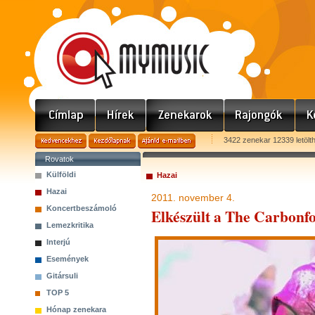
3422 zenekar 12339 letölt
Rovatok
Külföldi
Hazai
Hazai
2011. november 4.
Koncertbeszámoló
Elkészült a The Carbonfoo
Lemezkritika
Interjú
Események
Gitársuli
TOP 5
Hónap zenekara