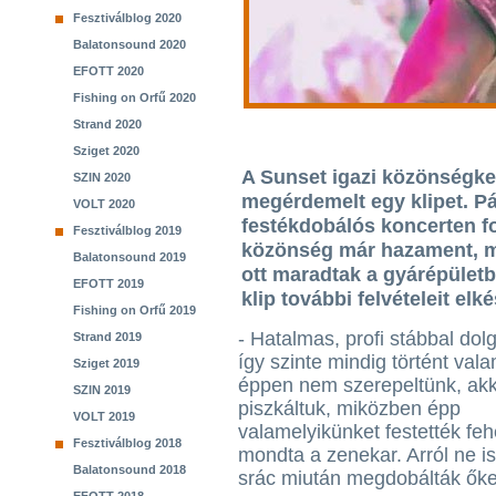
Fesztiválblog 2020
Balatonsound 2020
EFOTT 2020
Fishing on Orfű 2020
Strand 2020
Sziget 2020
A Sunset igazi közönségk
SZIN 2020
megérdemelt egy klipet. P
VOLT 2020
festékdobálós koncerten fo
Fesztiválblog 2019
közönség már hazament, m
Balatonsound 2019
ott maradtak a gyárépület
EFOTT 2019
klip további felvételeit elké
Fishing on Orfű 2019
- Hatalmas, profi stábbal dol
Strand 2019
így szinte mindig történt vala
Sziget 2019
éppen nem szerepeltünk, ak
SZIN 2019
piszkáltuk, miközben épp
VOLT 2019
valamelyikünket festették fehé
Fesztiválblog 2018
mondta a zenekar. Arról ne is
Balatonsound 2018
srác miután megdobálták őke