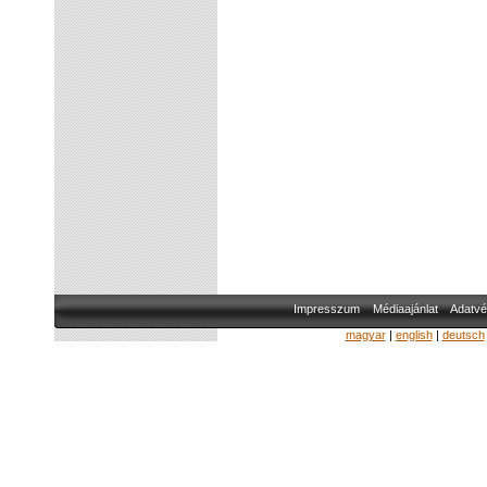
Impresszum
Médiaajánlat
Adatvé
magyar
|
english
|
deutsch