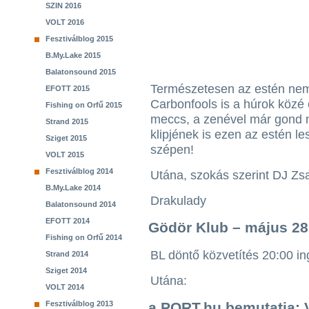
SZIN 2016
VOLT 2016
Fesztiválblog 2015
B.My.Lake 2015
Balatonsound 2015
Természetesen az estén ne
EFOTT 2015
Carbonfools is a húrok közé 
Fishing on Orfű 2015
meccs, a zenével már gond n
Strand 2015
klipjének is ezen az estén l
Sziget 2015
szépen!
VOLT 2015
Fesztiválblog 2014
Utána, szokás szerint DJ Zsa
B.My.Lake 2014
Drakulady
Balatonsound 2014
EFOTT 2014
Gödör Klub – május 28
Fishing on Orfű 2014
BL döntő közvetítés 20:00 i
Strand 2014
Sziget 2014
Utána:
VOLT 2014
Fesztiválblog 2013
a PORT.hu bemutatja