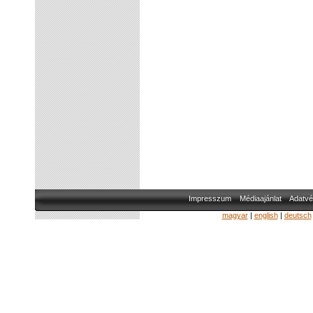
Impresszum
Médiaajánlat
Adatvé
magyar
|
english
|
deutsch