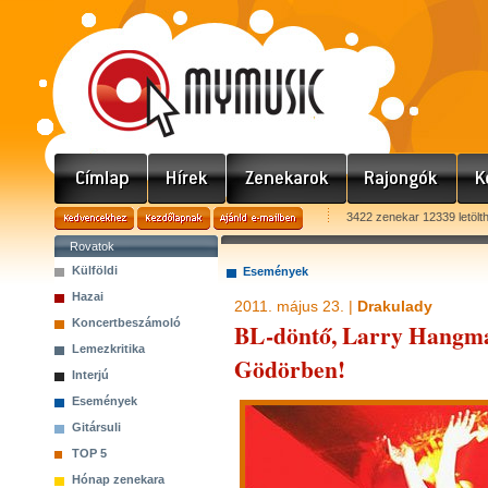
3422 zenekar 12339 letölt
Rovatok
Külföldi
Események
Hazai
2011. május 23. |
Drakulady
Koncertbeszámoló
BL-döntő, Larry Hangma
Lemezkritika
Gödörben!
Interjú
Események
Gitársuli
TOP 5
Hónap zenekara