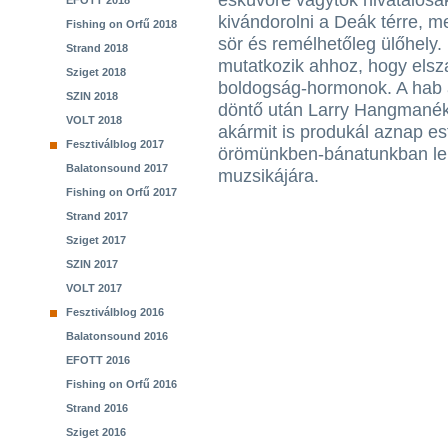
esküvőre vagytok hivatalosa
EFOTT 2018
kivándorolni a Deák térre, m
Fishing on Orfű 2018
sör és remélhetőleg ülőhely
Strand 2018
mutatkozik ahhoz, hogy els
Sziget 2018
boldogság-hormonok. A hab a
SZIN 2018
döntő után Larry Hangmanék 
VOLT 2018
akármit is produkál aznap e
Fesztiválblog 2017
örömünkben-bánatunkban leh
Balatonsound 2017
muzsikájára.
Fishing on Orfű 2017
Strand 2017
Sziget 2017
SZIN 2017
VOLT 2017
Fesztiválblog 2016
Balatonsound 2016
EFOTT 2016
Fishing on Orfű 2016
Strand 2016
Sziget 2016