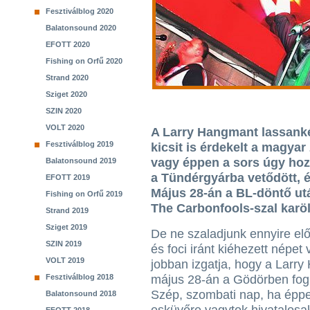
Fesztiválblog 2020
Balatonsound 2020
EFOTT 2020
Fishing on Orfű 2020
Strand 2020
Sziget 2020
SZIN 2020
VOLT 2020
A Larry Hangmant lassanké
Fesztiválblog 2019
kicsit is érdekelt a magya
vagy éppen a sors úgy hoz
Balatonsound 2019
a Tündérgyárba vetődött, é
EFOTT 2019
Május 28-án a BL-döntő ut
Fishing on Orfű 2019
The Carbonfools-szal karöl
Strand 2019
Sziget 2019
De ne szaladjunk ennyire elő
SZIN 2019
és foci iránt kiéhezett népet
VOLT 2019
jobban izgatja, hogy a Larr
Fesztiválblog 2018
május 28-án a Gödörben fog 
Szép, szombati nap, ha épp
Balatonsound 2018