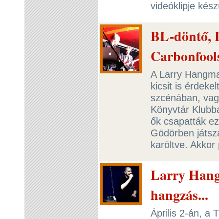
videóklipje kész
BL-döntő, 
Carbonfool
A Larry Hangma
kicsit is érdek
szcénában, vag
Könyvtár Klubb
ők csapatták ez
Gödörben játsz
karöltve. Akkor
Larry Hang
hangzás...
Április 2-án, a