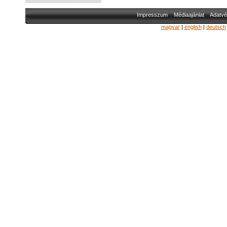
Impresszum
Médiaajánlat
Adatvé
magyar
|
english
|
deutsch