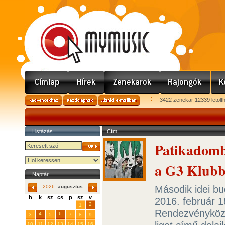
3422 zenekar 12339 letölt
Listázás
Cím
Patikadomb-
a G3 Klubb
Naptár
Második idei bu
2026.
augusztus
h
k
sz
cs
p
sz
v
2016. február 
29
31
2
27
28
30
1
Rendezvényközp
4
6
3
5
7
8
9
10
11
12
13
14
15
16