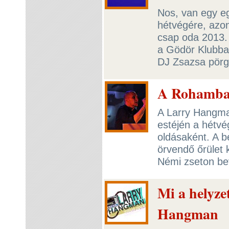
Nos, van egy e
hétvégére, azon
csap oda 2013.
a Gödör Klubba
DJ Zsazsa pörge
A Rohamba
A Larry Hangma
estéjén a hétvé
oldásaként. A b
örvendő őrület 
Némi zseton bev
Mi a helyzet
Hangman