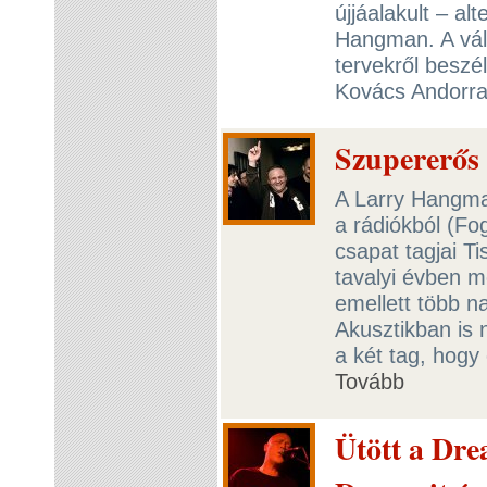
újjáalakult – a
Hangman. A vál
tervekről besz
Kovács Andorra
Szupererős
A Larry Hangma
a rádiókból (Fo
csapat tagjai T
tavalyi évben m
emellett több n
Akusztikban is 
a két tag, hogy 
Tovább
Ütött a Dre