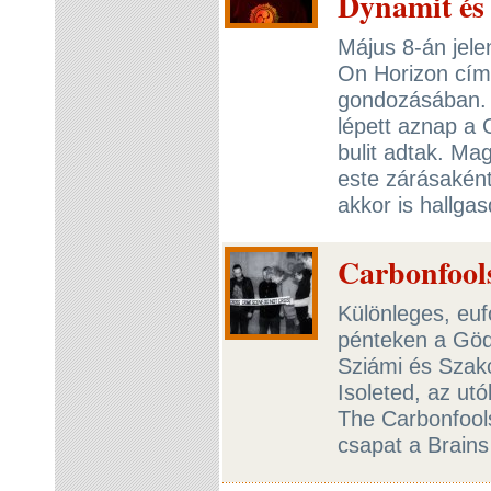
Dynamit és 
Május 8-án jel
On Horizon cím
gondozásában. E
lépett aznap a 
bulit adtak. Ma
este zárásaként 
akkor is hallg
Carbonfool
Különleges, euf
pénteken a Gödö
Sziámi és Szakc
Isoleted, az ut
The Carbonfools
csapat a Brains