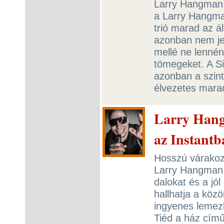
Larry Hangman:
a Larry Hangma
trió marad az ál
azonban nem jel
mellé ne lennén
tömegeket. A S
azonban a szint
élvezetes mara
Larry Hang
az Instantb
Hosszú várakoz
Larry Hangman 
dalokat és a jó
hallhatja a köz
ingyenes lemezb
Tiéd a ház című