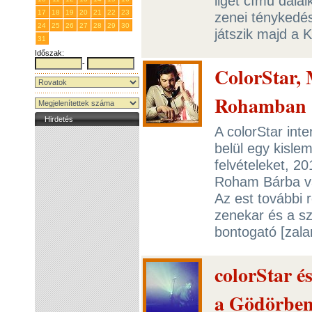
liget című dalai
17
18
19
20
21
22
23
zenei ténykedé
24
25
26
27
28
29
30
játszik majd a 
31
1
2
3
4
5
6
Időszak:
-
ColorStar, 
Rohamban
Hirdetés
A colorStar int
belül egy kisle
felvételeket, 2
Roham Bárba vár
Az est további 
zenekar és a sz
bontogató [zala
colorStar é
a Gödörben 