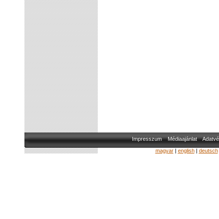
Impresszum
Médiaajánlat
Adatvé
magyar
|
english
|
deutsch