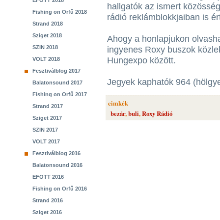
EFOTT 2018
hallgatók az ismert közösség
Fishing on Orfű 2018
rádió reklámblokkjaiban is ért
Strand 2018
Sziget 2018
Ahogy a honlapjukon olvash
SZIN 2018
ingyenes Roxy buszok közlek
Hungexpo között.
VOLT 2018
Fesztiválblog 2017
Jegyek kaphatók 964 (hölgyek)
Balatonsound 2017
Fishing on Orfű 2017
cimkék
Strand 2017
bezár
,
buli
,
Roxy Rádió
Sziget 2017
SZIN 2017
VOLT 2017
Fesztiválblog 2016
Balatonsound 2016
EFOTT 2016
Fishing on Orfű 2016
Strand 2016
Sziget 2016