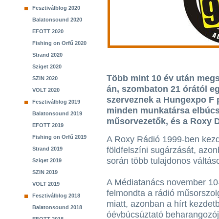
Fesztiválblog 2020
Balatonsound 2020
EFOTT 2020
Fishing on Orfű 2020
Strand 2020
Sziget 2020
Több mint 10 év után megs
SZIN 2020
án, szombaton 21 órától e
VOLT 2020
szerveznek a Hungexpo F p
Fesztiválblog 2019
minden munkatársa elbúcsú
Balatonsound 2019
műsorvezetők, és a Roxy D
EFOTT 2019
Fishing on Orfű 2019
A Roxy Rádió 1999-ben kez
földfelszíni sugárzását, azo
Strand 2019
során több tulajdonos váltáso
Sziget 2019
SZIN 2019
A Médiatanács november 10
VOLT 2019
felmondta a rádió műsorszolg
Fesztiválblog 2018
miatt, azonban a hírt kezdetb
Balatonsound 2018
óévbúcsúztató beharangozója 