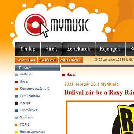
3422 zenekar 12339 letölt
Rovatok
Külföldi
Hazai
Hazai
2011. február 26. |
MyMusic
Koncertbeszámoló
Bulival zár be a Roxy Rá
Lemezkritika
Interjú
Események
Gitársuli
TOP 5
Hónap zenekara