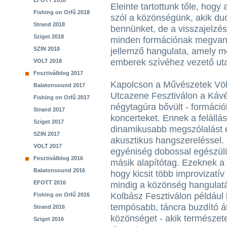
EFOTT 2018
Eleinte tartottunk tőle, hog
Fishing on Orfű 2018
szól a közönségünk, akik du
Strand 2018
bennünket, de a visszajelzé
Sziget 2018
minden formációnak megvan 
SZIN 2018
jellemző hangulata, amely m
emberek szívéhez vezető utat
VOLT 2018
Fesztiválblog 2017
Kapolcson a Művészetek Völ
Balatonsound 2017
Utcazene Fesztiválon a Kávé
Fishing on Orfű 2017
négytagúra bővült - formáci
Strand 2017
koncerteket. Ennek a feláll
Sziget 2017
dinamikusabb megszólalást
SZIN 2017
akusztikus hangszereléssel. 
VOLT 2017
egyéniség dobossal egészülünk
Fesztiválblog 2016
másik alapítótag. Ezeknek a
Balatonsound 2016
hogy kicsit több improvizatí
EFOTT 2016
mindig a közönség hangulatá
Kolbász Fesztiválon például k
Fishing on Orfű 2016
tempósabb, táncra buzdító á
Strand 2016
közönséget - akik természet
Sziget 2016