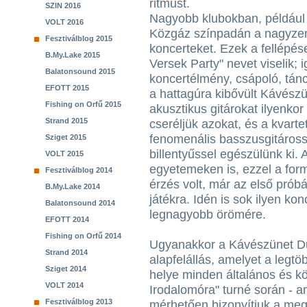
ritmust.
SZIN 2016
Nagyobb klubokban, például 
VOLT 2016
Közgáz színpadán a nagyzen
Fesztiválblog 2015
koncerteket. Ezek a fellépése
B.My.Lake 2015
Versek Party" nevet viselik; i
Balatonsound 2015
koncertélmény, csápoló, tánc
EFOTT 2015
a hattagúra kibővült Kávészü
Fishing on Orfű 2015
akusztikus gitárokat ilyenkor
Strand 2015
cseréljük azokat, és a kvartet
fenomenális basszusgitárossa
Sziget 2015
billentyűssel egészülünk ki. 
VOLT 2015
egyetemeken is, ezzel a form
Fesztiválblog 2014
érzés volt, már az első prób
B.My.Lake 2014
játékra. Idén is sok ilyen ko
Balatonsound 2014
legnagyobb örömére.
EFOTT 2014
Fishing on Orfű 2014
Ugyanakkor a Kávészünet Duó
Strand 2014
alapfelállás, amelyet a legt
Sziget 2014
helye minden általános és k
VOLT 2014
Irodalomóra" turné során - am
Fesztiválblog 2013
mérhetően bizonyítjuk a megz