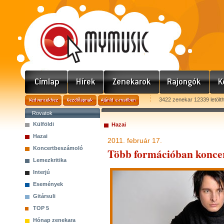
3422 zenekar 12339 letölt
Rovatok
Külföldi
Hazai
Hazai
2011. február 17.
Koncertbeszámoló
Több formációban koncer
Lemezkritika
Interjú
Események
Gitársuli
TOP 5
Hónap zenekara