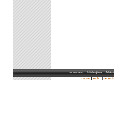
Impresszum
Médiaajánlat
Adatvé
magyar
|
english
|
deutsch