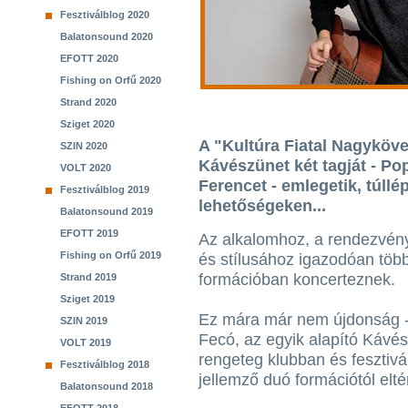
Fesztiválblog 2020
Balatonsound 2020
EFOTT 2020
Fishing on Orfű 2020
Strand 2020
Sziget 2020
A "Kultúra Fiatal Nagyköv
SZIN 2020
Kávészünet két tagját - P
VOLT 2020
Ferencet - emlegetik, túllép
Fesztiválblog 2019
lehetőségeken...
Balatonsound 2019
EFOTT 2019
Az alkalomhoz, a rendezvén
Fishing on Orfű 2019
és stílusához igazodóan töb
formációban koncerteznek.
Strand 2019
Sziget 2019
Ez mára már nem újdonság 
SZIN 2019
Fecó, az egyik alapító Kávész
VOLT 2019
rengeteg klubban és fesztivá
Fesztiválblog 2018
jellemző duó formációtól elté
Balatonsound 2018