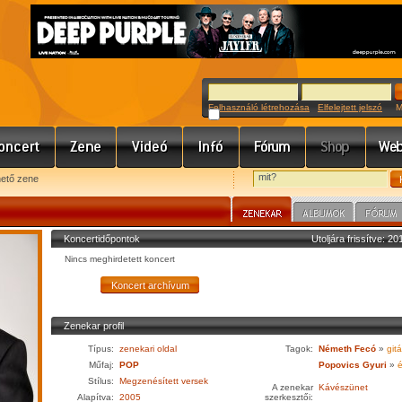
Felhasználó létrehozása
Elfelejtett jelszó
Meg
hető zene
Koncertidőpontok
Utoljára frissítve: 2
Nincs meghirdetett koncert
Zenekar profil
Típus:
zenekari oldal
Tagok:
Németh Fecó
»
gitá
Műfaj:
POP
Popovics Gyuri
»
é
Stílus:
Megzenésített versek
A zenekar
Kávészünet
Alapítva:
2005
szerkesztői: