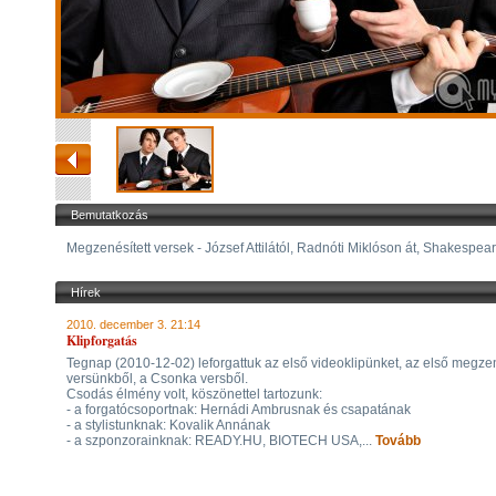
Bemutatkozás
Megzenésített versek - József Attilától, Radnóti Miklóson át, Shakespea
Hírek
2010. december 3. 21:14
Klipforgatás
Tegnap (2010-12-02) leforgattuk az első videoklipünket, az első megzen
versünkből, a Csonka versből.
Csodás élmény volt, köszönettel tartozunk:
- a forgatócsoportnak: Hernádi Ambrusnak és csapatának
- a stylistunknak: Kovalik Annának
- a szponzorainknak: READY.HU, BIOTECH USA,...
Tovább