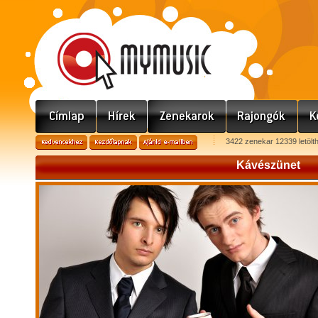
3422 zenekar 12339 letölt
Kávészünet