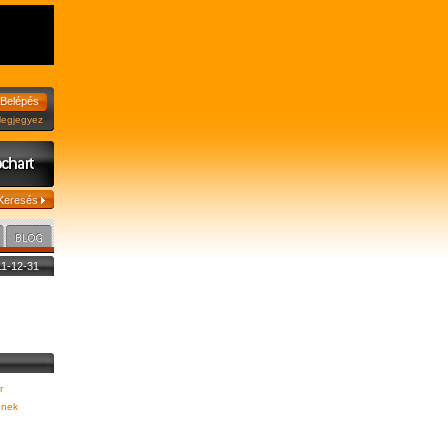
jegyez
011-12-31
r
nek