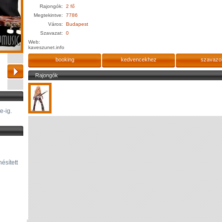
Rajongók:
2 fő
Megtekintve:
7786
Város:
Budapest
Szavazat:
0
Web:
kaveszunet.info
booking
kedvencekhez
szavazo
Rajongók
re-ig.
ésített