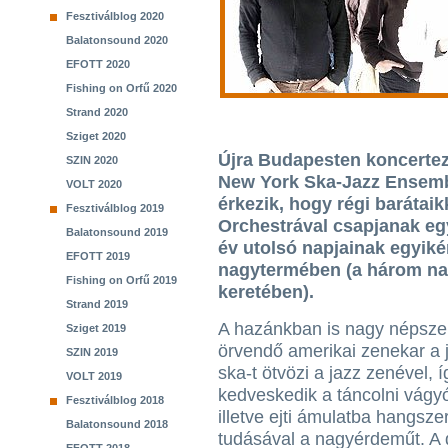
Fesztiválblog 2020
Balatonsound 2020
EFOTT 2020
Fishing on Orfű 2020
Strand 2020
Sziget 2020
Újra Budapesten koncertezi
SZIN 2020
New York Ska-Jazz Ensembl
VOLT 2020
érkezik, hogy régi barátaik
Fesztiválblog 2019
Orchestrával csapjanak egy
Balatonsound 2019
év utolsó napjainak egyiké
EFOTT 2019
nagytermében (a három nap
Fishing on Orfű 2019
keretében).
Strand 2019
A hazánkban is nagy népsz
Sziget 2019
örvendő amerikai zenekar a 
SZIN 2019
ska-t ötvözi a jazz zenével, 
VOLT 2019
kedveskedik a táncolni vágy
Fesztiválblog 2018
illetve ejti ámulatba hangsze
Balatonsound 2018
tudásával a nagyérdeműt. A