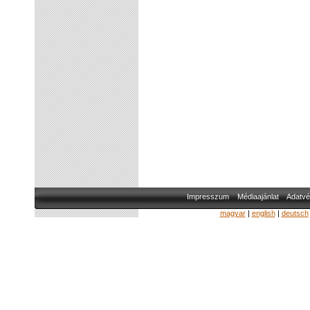
Impresszum
Médiaajánlat
Adatvé
magyar
|
english
|
deutsch