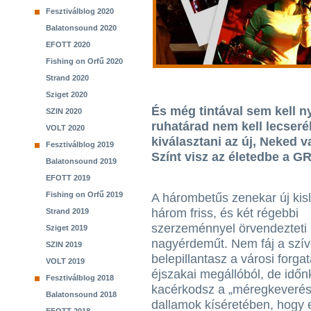
Fesztiválblog 2020
Balatonsound 2020
EFOTT 2020
Fishing on Orfű 2020
Strand 2020
Sziget 2020
És még tintával sem kell 
SZIN 2020
ruhatárad nem kell lecser
VOLT 2020
kiválasztani az új, Neked v
Fesztiválblog 2019
Színt visz az életedbe a G
Balatonsound 2019
EFOTT 2019
Fishing on Orfű 2019
A hárombetűs zenekar új ki
három friss, és két régebbi
Strand 2019
szerzeménnyel örvendezteti
Sziget 2019
nagyérdeműt. Nem fáj a szí
SZIN 2019
belepillantasz a városi forg
VOLT 2019
éjszakai megállóból, de időn
Fesztiválblog 2018
kacérkodsz a „méregkeverés
Balatonsound 2018
dallamok kíséretében, hogy 