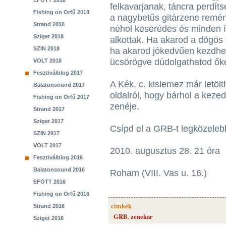
EFOTT 2018
felkavarjanak, táncra perdít
Fishing on Orfű 2018
a nagybetűs gitárzene remény
Strand 2018
néhol keserédes és minden 
Sziget 2018
alkottak. Ha akarod a dögös 
SZIN 2018
ha akarod jókedvűen kezdhet
ücsörögve dúdolgathatod ő
VOLT 2018
Fesztiválblog 2017
A Kék. c. kislemez már letöl
Balatonsound 2017
oldalról, hogy bárhol a kez
Fishing on Orfű 2017
zenéje.
Strand 2017
Sziget 2017
Csípd el a GRB-t legközelebb
SZIN 2017
VOLT 2017
2010. augusztus 28. 21 óra
Fesztiválblog 2016
Balatonsound 2016
Roham (VIII. Vas u. 16.)
EFOTT 2016
Fishing on Orfű 2016
cimkék
Strand 2016
GRB
,
zenekar
Sziget 2016