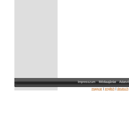
Impresszum
Médiaajánlat
Adatvé
magyar
|
english
|
deutsch