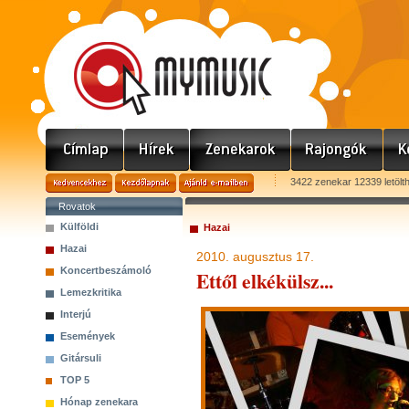
3422 zenekar 12339 letölt
Rovatok
Külföldi
Hazai
Hazai
2010. augusztus 17.
Koncertbeszámoló
Ettől elkékülsz...
Lemezkritika
Interjú
Események
Gitársuli
TOP 5
Hónap zenekara