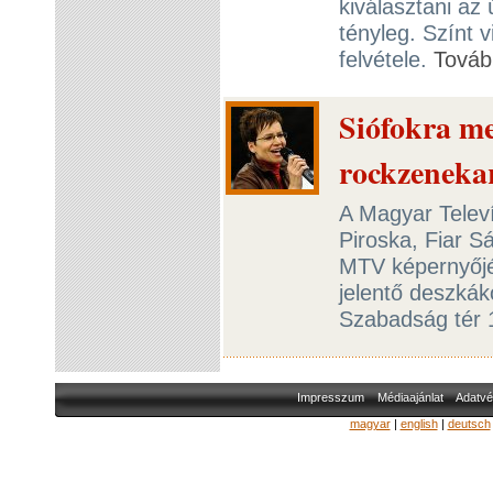
kiválasztani az 
tényleg. Színt 
felvétele.
Továb
Siófokra me
rockzeneka
A Magyar Telev
Piroska, Fiar 
MTV képernyőjén
jelentő deszkák
Szabadság tér 
Impresszum
Médiaajánlat
Adatvé
magyar
|
english
|
deutsch