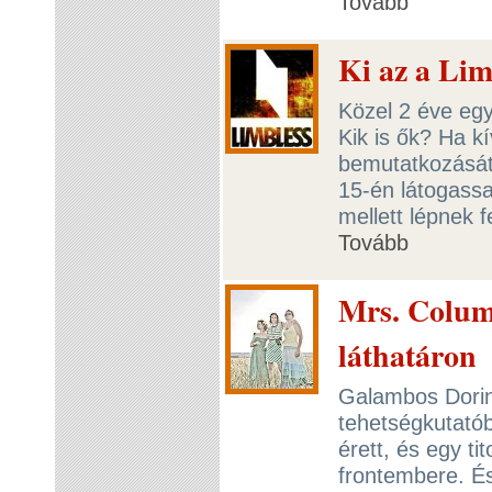
Tovább
Ki az a Li
Közel 2 éve egy
Kik is ők? Ha k
bemutatkozását
15-én látogassa
mellett lépnek f
Tovább
Mrs. Colum
láthatáron
Galambos Doriná
tehetségkutatób
érett, és egy t
frontembere. É