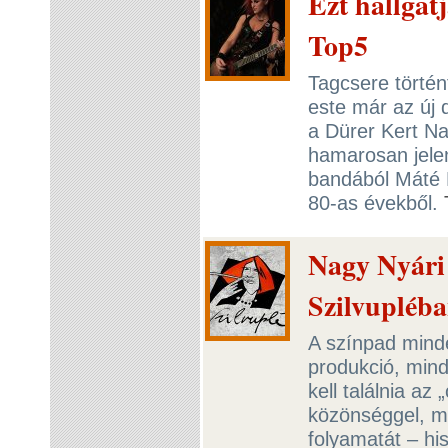
Ezt hallgat
Top5
Tagcsere törté
este már az új 
a Dürer Kert Na
hamarosan jele
bandából Máté É
80-as évekből.
Nagy Nyári
Szilvupléb
A színpad minde
produkció, mind
kell találnia az 
közönséggel, m
folyamatát – hi