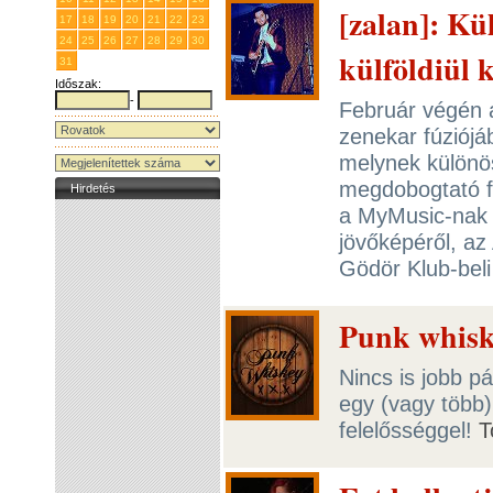
[zalan]: Kü
17
18
19
20
21
22
23
24
25
26
27
28
29
30
külföldiül k
31
1
2
3
4
5
6
Időszak:
-
Február végén 
zenekar fúziójáb
melynek különö
megdobogtató f
Hirdetés
a MyMusic-nak a
jövőképéről, az
Gödör Klub-beli 
Punk whisky
Nincs is jobb p
egy (vagy több
felelősséggel!
T