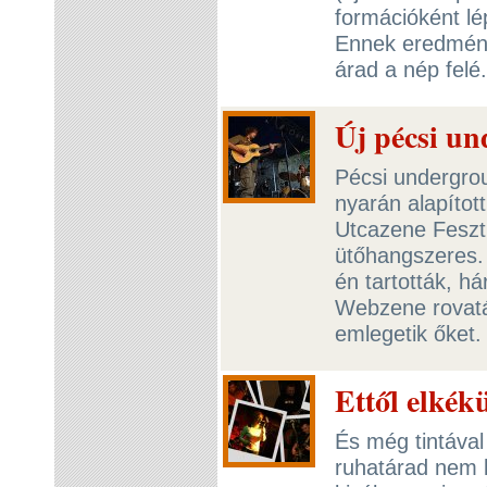
formációként lé
Ennek eredménye
árad a nép felé
Új pécsi u
Pécsi undergro
nyarán alapítot
Utcazene Feszt
ütőhangszeres.
én tartották, 
Webzene rovatá
emlegetik őket
Ettől elkékü
És még tintáva
ruhatárad nem 