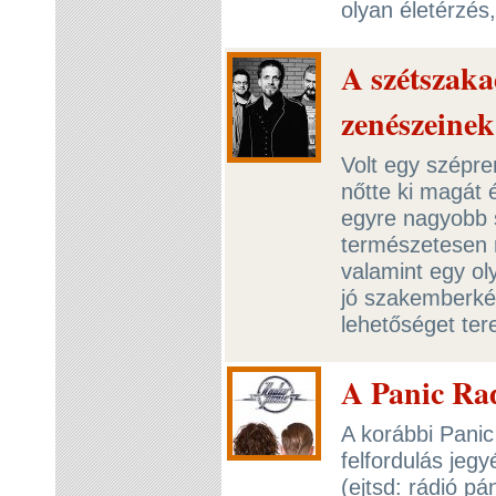
olyan életérzés
A szétszak
zenészeine
Volt egy szépre
nőtte ki magát é
egyre nagyobb 
természetesen 
valamint egy ol
jó szakemberkén
lehetőséget te
A Panic Rad
A korábbi Panic 
felfordulás jeg
(ejtsd: rádió pá