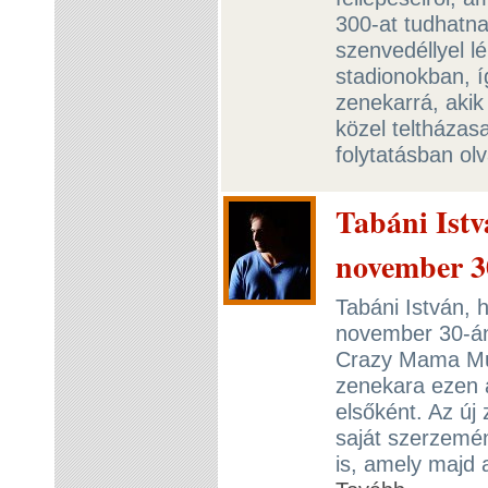
300-at tudhatn
szenvedéllyel l
stadionokban, 
zenekarrá, akik
közel teltházas
folytatásban ol
Tabáni Ist
november 3
Tabáni István,
november 30-án
Crazy Mama Mu
zenekara ezen 
elsőként. Az új
saját szerzemén
is, amely majd 