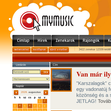
3422 zenekar 12339 letölt
Listázás
Cím
Van már il
"Karszalagok" c
Naptár
egy vadonatúj f
2026.
augusztus
közönség és a sz
h
k
sz
cs
p
sz
v
JETLAG!
Tová
29
31
2
27
28
30
1
4
6
3
5
7
8
9
10
11
12
13
14
15
16