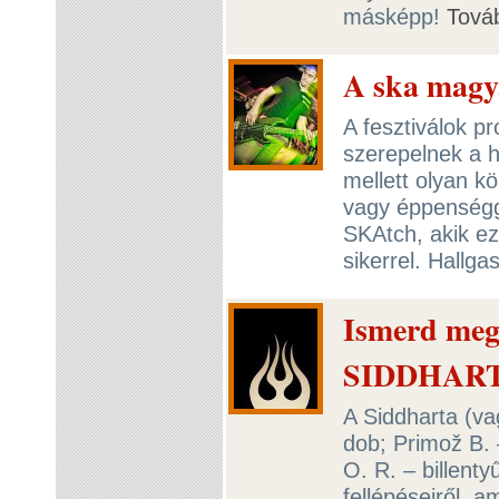
másképp!
Tová
A ska magya
A fesztiválok p
szerepelnek a 
mellett olyan k
vagy éppenségg
SKAtch, akik e
sikerrel. Hallga
Ismerd meg
SIDDHAR
A Siddharta (va
dob; Primož B. 
O. R. – billenty
fellépéseiről,