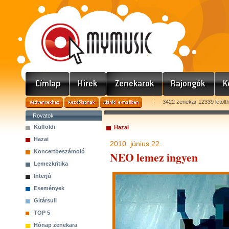
3422 zenekar 12339 letölt
Rovatok
Külföldi
Hazai
Hazai
2010. június 22.
Koncertbeszámoló
NEO lemez ingyen
Lemezkritika
Interjú
Események
Gitársuli
TOP 5
Hónap zenekara