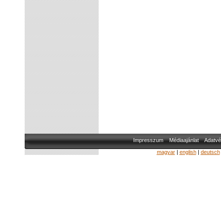
Impresszum
Médiaajánlat
Adatvé
magyar
|
english
|
deutsch