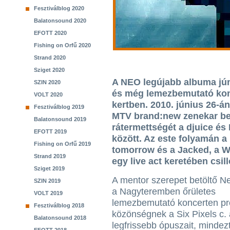
Fesztiválblog 2020
Balatonsound 2020
EFOTT 2020
Fishing on Orfű 2020
Strand 2020
Sziget 2020
A NEO legújabb albuma júni
SZIN 2020
és még lemezbemutató konce
VOLT 2020
kertben. 2010. június 26-án
Fesztiválblog 2019
MTV brand:new zenekar be
Balatonsound 2019
rátermettségét a djuice és
EFOTT 2019
között. Az este folyamán a 
Fishing on Orfű 2019
tomorrow és a Jacked, a W
Strand 2019
egy live act keretében csil
Sziget 2019
A mentor szerepet betöltő Ne
SZIN 2019
a Nagyteremben őrületes
VOLT 2019
lemezbemutató koncerten pre
Fesztiválblog 2018
közönségnek a Six Pixels c.
Balatonsound 2018
legfrissebb ópuszait, mindez