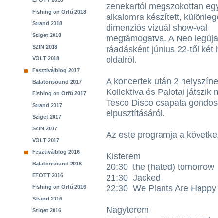
EFOTT 2018
zenekartól megszokottan egy
Fishing on Orfű 2018
alkalomra készített, különleg
Strand 2018
dimenziós vizuál show-val
Sziget 2018
megtámogatva. A Neo legúj
SZIN 2018
ráadásként június 22-től két 
oldalról.
VOLT 2018
Fesztiválblog 2017
A koncertek után 2 helyszínen
Balatonsound 2017
Kollektiva és Palotai játszi
Fishing on Orfű 2017
Tesco Disco csapata gondosk
Strand 2017
elpusztításáról.
Sziget 2017
SZIN 2017
Az este programja a követke
VOLT 2017
Fesztiválblog 2016
Kisterem
Balatonsound 2016
20:30 the (hated) tomorrow
EFOTT 2016
21:30 Jacked
22:30 We Plants Are Happy 
Fishing on Orfű 2016
Strand 2016
Nagyterem
Sziget 2016