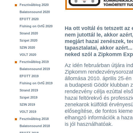
Fesztiválblog 2020
Balatonsound 2020
EFOTT 2020
Fishing on Orfű 2020
Ha ott voltál és tetszett a
Strand 2020
nem jutottál le, akkor azért
megjárt hazai zenészek, te
Sziget 2020
tapasztalatai, akkor azért
SZIN 2020
neked szól a Zipkomm Expo
VOLT 2020
Fesztiválblog 2019
Az idén februárban útjára ind
Balatonsound 2019
Zipkomm rendezvénysorozat
EFOTT 2019
állomása 2010. április 25-én
Fishing on Orfű 2019
a budapesti Gödör klubban zaj
Strand 2019
rendezvény célja ezúttal els
hazai feltörekvő és professzi
Sziget 2019
zenekarok külföldi érvényes
SZIN 2019
elősegítése, de fontos kieme
VOLT 2019
elhangzó információk a hazai
Fesztiválblog 2018
is jól használhatóak.
Balatonsound 2018