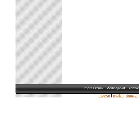
Impresszum
Médiaajánlat
Adatvé
magyar
|
english
|
deutsch