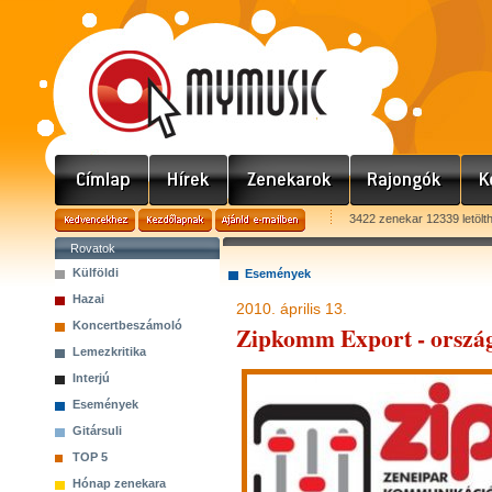
3422 zenekar 12339 letölt
Rovatok
Külföldi
Események
Hazai
2010. április 13.
Koncertbeszámoló
Zipkomm Export - ország
Lemezkritika
Interjú
Események
Gitársuli
TOP 5
Hónap zenekara