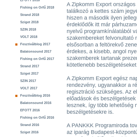
EFOTT 2018
A Zipkomm Export országos 
Fishing on Orfű 2018
találkozó a kettes szám jegyé
Strand 2018
hiszen a második ilyen jelle
Sziget 2018
érdeklődők itt már párhuzam
SZIN 2018
nyelvű programkínálatából v
VOLT 2018
szakembereket felvonultató 
elsősorban a feltörekvő zen
Fesztiválblog 2017
érdekes, a kisebb, angol nye
Balatonsound 2017
szakemberek tartanak prezen
Fishing on Orfű 2017
kötetlenebb beszélgetéseket
Strand 2017
Sziget 2017
A Zipkomm Export egész nap
SZIN 2017
rendezvény, ugyanakkor a ré
VOLT 2017
regisztráció szükséges. Az 
Fesztiválblog 2016
előadások és beszélgetések
Balatonsound 2016
lesznek, így több lehetőség n
EFOTT 2016
beszélgetésekre is.
Fishing on Orfű 2016
A PANKKK Programiroda továb
Strand 2016
az iparág Budapest-központ
Sziget 2016