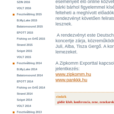
eseményeit élő online közve
SZIN 2016
bárki bárhol figyelemmel kís
VOLT 2016
felteheti a meghívott előadó
Fesztiválblog 2015
rendezvényt követően felira
B.My.Lake 2015
lesznek.
Balatonsound 2015
EFOTT 2015
A rendezvényt este Deutsch 
Fishing on Orfű 2015
koncertje zárja, közreműköd
Strand 2015
Juli, Alba, Tisza Gergő. A ko
Sziget 2015
lemezeket.
VOLT 2015
A Zipkomm Exporttal kapcsol
Fesztiválblog 2014
jelentkezés:
B.My.Lake 2014
www.zipkomm.hu
Balatonsound 2014
www.pankkk.hu
EFOTT 2014
Fishing on Orfű 2014
Strand 2014
cimkék
Sziget 2014
gödör klub
,
konferencia
,
zene
,
zenekarok
VOLT 2014
Fesztiválblog 2013