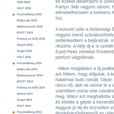
és ezeket alkalmazni is sze
SZIN 2016
Partyn. Már nagyon várom, h
VOLT 2016
elénekelhessem a kedvenc Al
Fesztiválblog 2015
Iza.
B.My.Lake 2015
Balatonsound 2015
A koncert után a biztonsági ő
EFOTT 2015
nagyon menő szórakozóhelyen
Fishing on Orfű 2015
settenkedtem a bejáratnál, 
Strand 2015
részére. A hely dj-e is szint
Eyed Peas zenekar frontembe
Sziget 2015
partizni vágyóknak.
VOLT 2015
Fesztiválblog 2014
- Mikor megláttam a dj pult
B.My.Lake 2014
azt hittem, hogy elájulok. A 
Balatonsound 2014
hatalmas bulit csinált. Olya
EFOTT 2014
nincs nő, akit ne venne le a 
Fishing on Orfű 2014
szerettem volna vele csináln
Strand 2014
meg. Mikor ezt meghallotta W
Sziget 2014
és kivette a gépet a kezembő
VOLT 2014
Nagyon jó fej és közvetlen v
Fesztiválblog 2013
fényképezőgépemről az ujjle