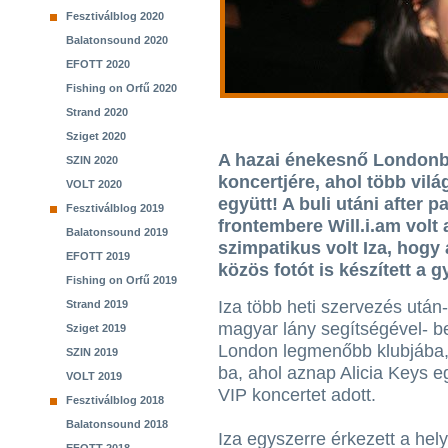
Fesztiválblog 2020
Balatonsound 2020
EFOTT 2020
Fishing on Orfű 2020
Strand 2020
Sziget 2020
A hazai énekesnő Londonba
SZIN 2020
koncertjére, ahol több vilá
VOLT 2020
együtt! A buli utáni after 
Fesztiválblog 2019
frontembere Will.i.am volt 
Balatonsound 2019
szimpatikus volt Iza, hogy 
EFOTT 2019
közös fotót is készített a
Fishing on Orfű 2019
Iza több heti szervezés után
Strand 2019
magyar lány segítségével- be
Sziget 2019
London legmenőbb klubjába,
SZIN 2019
ba, ahol aznap Alicia Keys e
VOLT 2019
VIP koncertet adott.
Fesztiválblog 2018
Balatonsound 2018
Iza egyszerre érkezett a hel