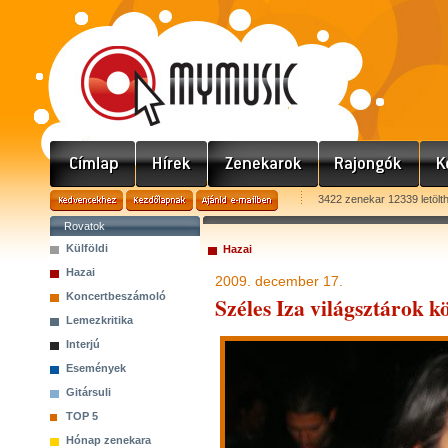
3422 zenekar 12339 letölt
Rovatok
Külföldi
Hazai
Hazai
2009. december 17.
Koncertbeszámoló
Széles Iza világsztárok kö
Lemezkritika
Interjú
Események
Gitársuli
TOP 5
Hónap zenekara