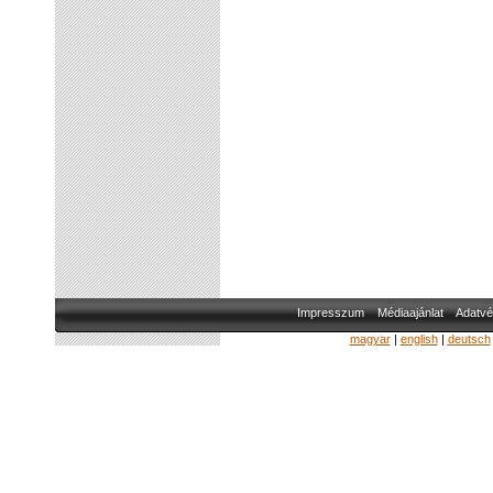
Impresszum
Médiaajánlat
Adatvé
magyar
|
english
|
deutsch