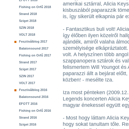
EFOTT 2018
amerikai sztárral, Alicia Key
Fishing on Orfű 2018
kisbuszából paparazzik tömeg
Strand 2018
is, így sikerült elkapnia pár 
Sziget 2018
SZIN 2018
- Fantasztikus buli volt! Al
így élőben ilyen közelről hal
VOLT 2018
ajándék, amiről valaha álmo
Fesztiválblog 2017
személyisége elkápráztatott. 
Balatonsound 2017
volt. A helyszínen több angol 
Fishing on Orfű 2017
szappanopera sztárok és va
Strand 2017
felismertem Will Youngot és 
Sziget 2017
paparazzi állt a bejárat előt
SZIN 2017
közben! - mesélte Iza.
VOLT 2017
Fesztiválblog 2016
Iza most pénteken (2009.12.
Balatonsound 2016
Legends koncerten Alicia Key
EFOTT 2016
magyar énekessel együtt eg
Fishing on Orfű 2016
- Most hogy láttam Alicia Key
Strand 2016
hogy sokat tanultam tőle. Re
Sziget 2016