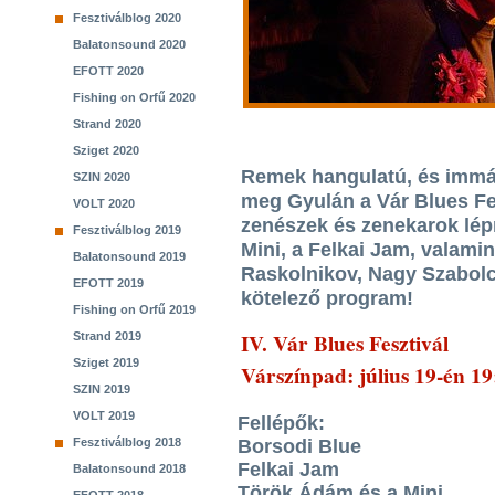
Fesztiválblog 2020
Balatonsound 2020
EFOTT 2020
Fishing on Orfű 2020
Strand 2020
Sziget 2020
Remek hangulatú, és immá
SZIN 2020
meg Gyulán a Vár Blues Fes
VOLT 2020
zenészek és zenekarok lép
Fesztiválblog 2019
Mini, a Felkai Jam, valami
Balatonsound 2019
Raskolnikov, Nagy Szabolc
EFOTT 2019
kötelező program!
Fishing on Orfű 2019
IV. Vár Blues Fesztivál
Strand 2019
Sziget 2019
Várszínpad: július 19-én 1
SZIN 2019
VOLT 2019
Fellépők:
Borsodi Blue
Fesztiválblog 2018
Felkai Jam
Balatonsound 2018
Török Ádám és a Mini