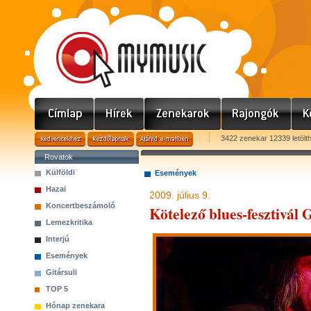
3422 zenekar 12339 letölt
Rovatok
Külföldi
Események
Hazai
2009. július 9.
Koncertbeszámoló
Kötelező blues-fesztivál
Lemezkritika
Interjú
Események
Gitársuli
TOP 5
Hónap zenekara