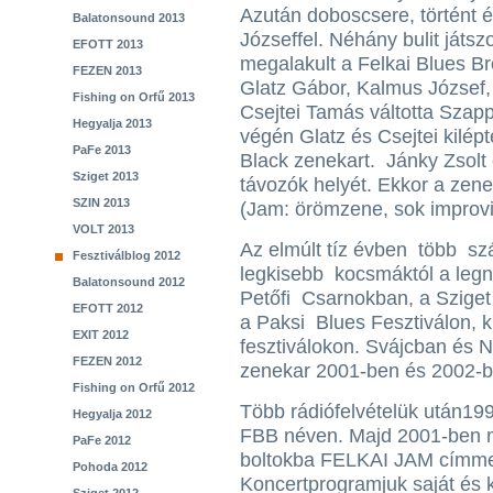
Azután doboscsere, történt 
Balatonsound 2013
Józseffel. Néhány bulit játs
EFOTT 2013
megalakult a Felkai Blues Br
FEZEN 2013
Glatz Gábor, Kalmus József
Fishing on Orfű 2013
Csejtei Tamás váltotta Szap
Hegyalja 2013
végén Glatz és Csejtei kilépt
PaFe 2013
Black zenekart. Jánky Zsolt 
Sziget 2013
távozók helyét. Ekkor a zen
SZIN 2013
(Jam: örömzene, sok improvi
VOLT 2013
Az elmúlt tíz évben több sz
Fesztiválblog 2012
legkisebb kocsmáktól a legn
Balatonsound 2012
Petőfi Csarnokban, a Sziget
EFOTT 2012
a Paksi Blues Fesztiválon, 
EXIT 2012
fesztiválokon. Svájcban és 
FEZEN 2012
zenekar 2001-ben és 2002-b
Fishing on Orfű 2012
Több rádiófelvételük után19
Hegyalja 2012
FBB néven. Majd 2001-ben m
PaFe 2012
boltokba FELKAI JAM címmel
Pohoda 2012
Koncertprogramjuk saját és k