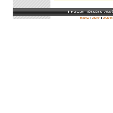
Impresszum
Médiaajánlat
Adatvé
magyar
|
english
|
deutsch