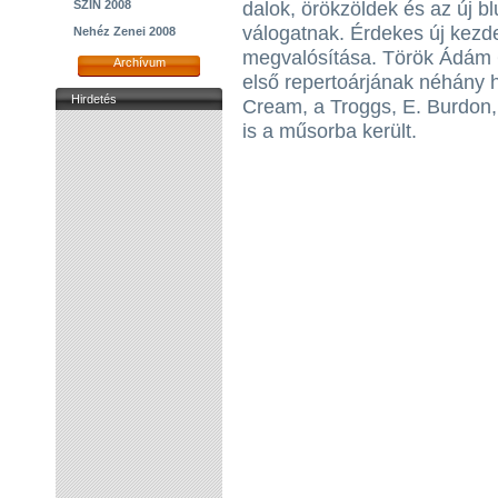
SZIN 2008
dalok, örökzöldek és az új b
válogatnak. Érdekes új kezd
Nehéz Zenei 2008
megvalósítása. Török Ádám 
Archívum
első repertoárjának néhány hí
Hirdetés
Cream, a Troggs, E. Burdon,
is a műsorba került.