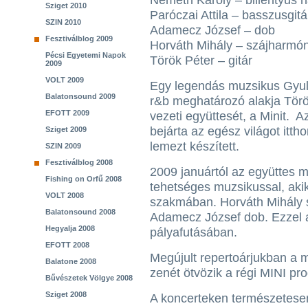
Németh Károly – billentyűs 
Sziget 2010
Paróczai Attila – basszusgitá
SZIN 2010
Adamecz József – dob
Fesztiválblog 2009
Horváth Mihály – szájharmó
Pécsi Egyetemi Napok
Török Péter – gitár
2009
VOLT 2009
Egy legendás muzsikus Gyul
Balatonsound 2009
r&b meghatározó alakja Tör
EFOTT 2009
vezeti együttesét, a Minit. A
bejárta az egész világot ittho
Sziget 2009
lemezt készített.
SZIN 2009
Fesztiválblog 2008
2009 januártól az együttes me
Fishing on Orfű 2008
tehetséges muzsikussal, aki
VOLT 2008
szakmában. Horváth Mihály s
Balatonsound 2008
Adamecz József dob. Ezzel a 
Hegyalja 2008
pályafutásában.
EFOTT 2008
Megújult repertoárjukban a 
Balatone 2008
zenét ötvözik a régi MINI pro
Bűvészetek Völgye 2008
Sziget 2008
A koncerteken természetesen