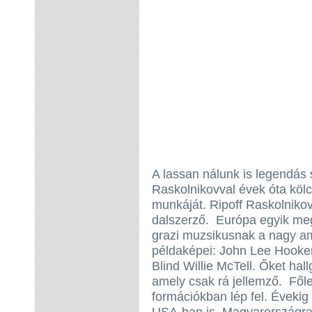
A lassan nálunk is legendás s
Raskolnikovval évek óta köl
munkáját. Ripoff Raskolnikov
dalszerző. Európa egyik me
grazi muzsikusnak a nagy am
példaképei: John Lee Hooke
Blind Willie McTell. Őket hallg
amely csak rá jellemző. Fől
formációkban lép fel. Évekig