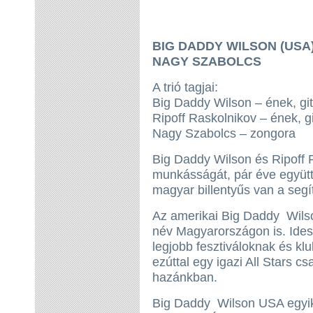
BIG DADDY WILSON (USA)
NAGY SZABOLCS
A trió tagjai:
Big Daddy Wilson – ének, git
Ripoff Raskolnikov – ének, gi
Nagy Szabolcs – zongora
Big Daddy Wilson és Ripoff R
munkásságát, pár éve együtt
magyar billentyűs van a segí
Az amerikai Big Daddy Wilso
név Magyarországon is. Ides
legjobb fesztiváloknak és kl
ezúttal egy igazi All Stars cs
hazánkban.
Big Daddy Wilson USA egyik