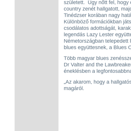
született. Úgy nőtt fel, hog
country zenét hallgatott, maj
Tinédzser korában nagy hatáss
Különböző formációkban játsz
csodálatos adottságát, karak
legendás Lazy Lester együtte
Németországban telepedett le
blues együttesnek, a Blues
Több magyar blues zenésszel 
Dr Valter and the Lawbreaker
éneklésben a legfontosabbnak 
„Az akarom, hogy a hallgató
magáról.