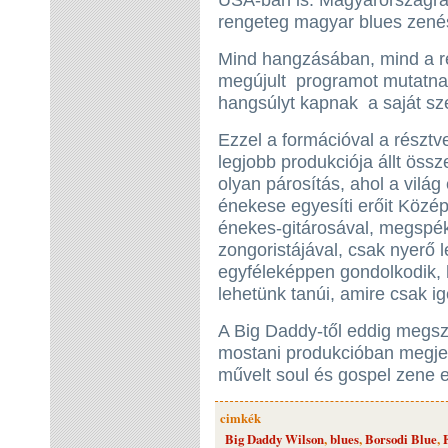
USA-ban is. Magyarországra 
rengeteg magyar blues zenéss
Mind hangzásában, mind a rep
megújult programot mutatna
hangsúlyt kapnak a saját s
Ezzel a formációval a résztve
legjobb produkciója állt össz
olyan párosítás, ahol a világ
énekese egyesíti erőit Közé
énekes-gitárosával, megspé
zongoristájával, csak nyerő 
egyféleképpen gondolkodik, 
lehetünk tanúi, amire csak i
A Big Daddy-től eddig megszok
mostani produkcióban megjel
művelt soul és gospel zene e
cimkék
Big Daddy Wilson
,
blues
,
Borsodi Blue
,