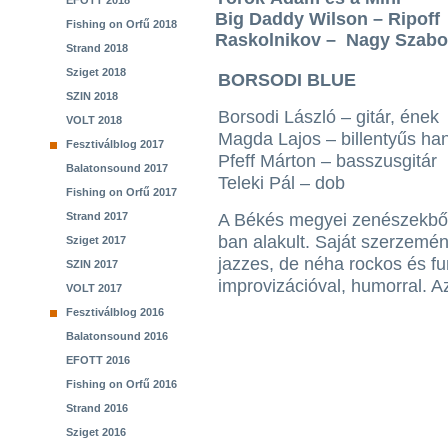
EFOTT 2018
Big Daddy Wilson – Ripoff
Fishing on Orfű 2018
Raskolnikov – Nagy Szabol
Strand 2018
Sziget 2018
BORSODI BLUE
SZIN 2018
Borsodi László – gitár, ének
VOLT 2018
Magda Lajos – billentyűs ha
Fesztiválblog 2017
Pfeff Márton – basszusgitár
Balatonsound 2017
Teleki Pál – dob
Fishing on Orfű 2017
Strand 2017
A Békés megyei zenészekből 
ban alakult. Saját szerzemény
Sziget 2017
jazzes, de néha rockos és fu
SZIN 2017
improvizációval, humorral. A
VOLT 2017
Fesztiválblog 2016
Balatonsound 2016
EFOTT 2016
Fishing on Orfű 2016
Strand 2016
Sziget 2016