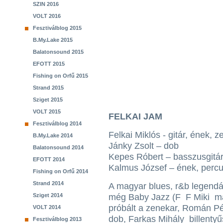
SZIN 2016
VOLT 2016
Fesztiválblog 2015
B.My.Lake 2015
Balatonsound 2015
EFOTT 2015
Fishing on Orfű 2015
Strand 2015
Sziget 2015
VOLT 2015
FELKAI JAM
Fesztiválblog 2014
Felkai Miklós - gitár, ének, 
B.My.Lake 2014
Jánky Zsolt – dob
Balatonsound 2014
Kepes Róbert – basszusgitá
EFOTT 2014
Kalmus József – ének, perc
Fishing on Orfű 2014
Strand 2014
A magyar blues, r&b legendá
Sziget 2014
még Baby Jazz (F F Miki m
próbált a zenekar, Román Pé
VOLT 2014
dob, Farkas Mihály billenty
Fesztiválblog 2013