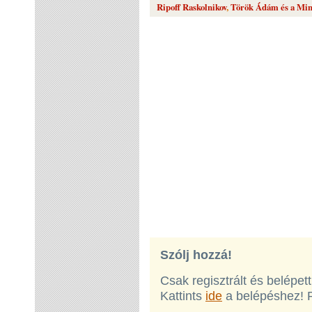
Ripoff Raskolnikov
,
Török Ádám és a Min
Szólj hozzá!
Csak regisztrált és belépet
Kattints
ide
a belépéshez! 