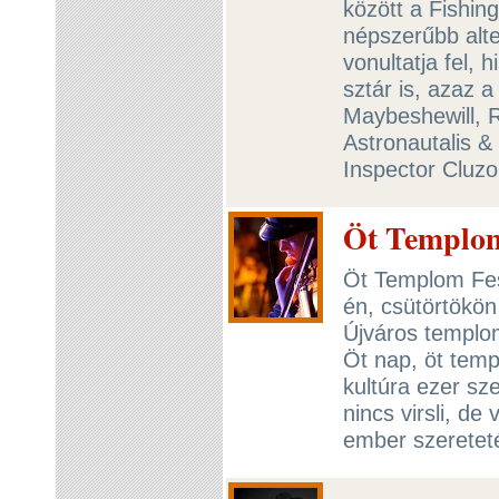
között a Fishin
népszerűbb alt
vonultatja fel, 
sztár is, azaz 
Maybeshewill, R
Astronautalis &
Inspector Cluz
Öt Templom
Öt Templom Fesz
én, csütörtökön
Újváros templo
Öt nap, öt temp
kultúra ezer sze
nincs virsli, d
ember szeretet