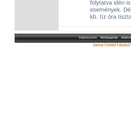
folytatva idén 
események. Dél
kb. tíz óra tisz
Impresszum
Médiaajánlat
Adatvé
magyar
|
english
|
deutsch