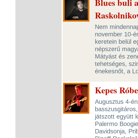
Blues buli 
Raskolniko
Nem mindennapi
november 10-én 
keretein belül e
népszerű magyar
Mátyást és zen
tehetséges, sz
énekesnőt, a Lo
Kepes Róbe
Augusztus 4-én 
basszusgitáros
játszott együtt 
Palermo Boogie
Davidsonja, Pr