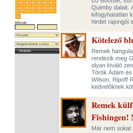
DJ Bootsie, stb
17
18
19
20
21
22
23
Quimby dalait.
24
25
26
27
28
29
30
kifogyhatatlan k
31
1
2
3
4
5
6
hirdet rajongói
Időszak:
-
Kötelező bl
Remek hangulat
Hirdetés
rendezik meg Gy
olyan kiváló ze
Török Ádám és a
Wilson, Ripoff 
kedvelőknek kö
Remek külfö
Fishingen!
Már nem sokat k