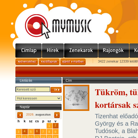
3422 zenekar 12339 letölt
Listázás
Cím
Tükröm, tü
kortársak 
Naptár
Tizenhat előadó
2026.
augusztus
h
k
sz
cs
p
sz
v
György és a Ra
29
31
2
27
28
30
1
Tudósok, a Blah
4
6
3
5
7
8
9
10
11
12
13
14
15
16