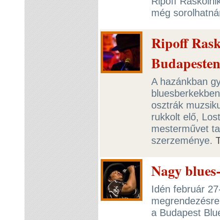
Ripoff Raskolnik
még sorolhatn
Ripoff Ras
Budapeste
A hazánkban gy
bluesberkekben
osztrák muzsiku
rukkolt elő, Lo
mesterművet ta
szerzeménye.
Nagy blues-
Idén február 27
megrendezésre
a Budapest Blue