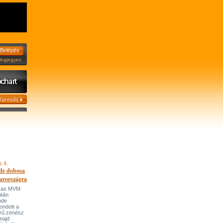
jegyez
s 4.
de dobosa
arországra
házas MVM
után
ode
ondott a
írű zenész
majd