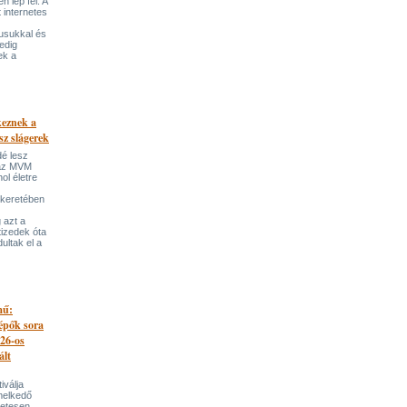
 lép fel. A
t internetes
lusukkal és
edig
ek a
keznek a
sz slágerek
dé lesz
az MVM
l életre
 keretében
 azt a
tizedek óta
ultak el a
mű:
lépők sora
026-os
ált
iválja
melkedő
zetesen