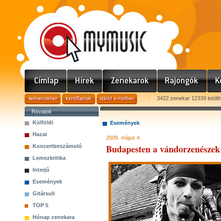
3422 zenekar 12339 letölt
Rovatok
Külföldi
Események
Hazai
2009. május 4.
Budapesten a vándorzenészek 
Koncertbeszámoló
Lemezkritika
Interjú
Események
Gitársuli
TOP 5
Hónap zenekara