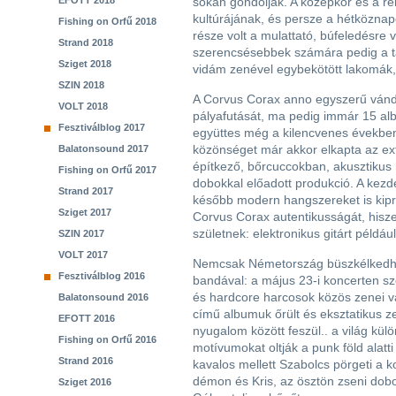
EFOTT 2018
sokan gondolják. A középkor és a r
kultúrájának, és persze a hétköznap
Fishing on Orfű 2018
része volt a mulattató, búfeledésre 
Strand 2018
szerencsésebbek számára pedig a t
Sziget 2018
vidám zenével egybekötött lakomák,
SZIN 2018
A Corvus Corax anno egyszerű vánd
VOLT 2018
pályafutását, ma pedig immár 15 alb
Fesztiválblog 2017
együttes még a kilencvenes években
közönséget már akkor elkapta az ex
Balatonsound 2017
építkező, bőrcuccokban, akusztikus 
Fishing on Orfű 2017
dobokkal előadott produkció. A kezd
Strand 2017
később modern hangszereket is kipr
Sziget 2017
Corvus Corax autentikusságát, hiszen
születnek: elektronikus gitárt péld
SZIN 2017
VOLT 2017
Nemcsak Németország büszkélkedhet
Fesztiválblog 2016
bandával: a május 23-i koncerten s
és hardcore harcosok közös zenei v
Balatonsound 2016
című albumuk őrült és eksztatikus z
EFOTT 2016
nyugalom között feszül.. a világ kü
Fishing on Orfű 2016
motívumokat oltják a punk föld alatti
Strand 2016
kavalos mellett Szabolcs pörgeti a kob
démon és Kris, az ösztön zseni dob
Sziget 2016