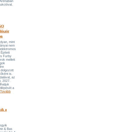
 Arénában
ukcióval.
NO
őször
on
an, mint
lmányai nem
 elektromos
Épített
és Furby
rok mellett
ngok
dre
 dolgozott
őként is.
dalával, az
t, 2027.
lhatjuk
llépését a
Tovább
pák a
 egyik
ete & Bas