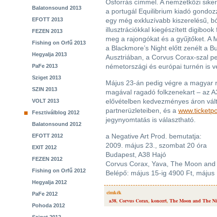
Ősforrás címmel. A nemzetközi siker
Balatonsound 2013
a portugál Equilibrium kiadó gondoz
EFOTT 2013
egy még exkluzívabb kiszerelésű, b
illusztrációkkal kiegészített digiboo
FEZEN 2013
meg a rajongókat és a gyűjtőket. A
Fishing on Orfű 2013
a Blackmore’s Night előtt zenélt a 
Hegyalja 2013
Ausztriában, a Corvus Corax-szal pe
németországi és európai turnén is ve
PaFe 2013
Sziget 2013
Május 23-án pedig végre a magyar r
SZIN 2013
magával ragadó folkzenekart – az A
elővételben kedvezményes áron válth
VOLT 2013
partnerüzleteiben, és a
www.ticketpo
Fesztiválblog 2012
jegynyomtatás is választható.
Balatonsound 2012
a Negative Art Prod. bemutatja:
EFOTT 2012
2009. május 23., szombat 20 óra
EXIT 2012
Budapest, A38 Hajó
FEZEN 2012
Corvus Corax, Yava, The Moon and T
Fishing on Orfű 2012
Belépő: május 15-ig 4900 Ft, május 
Hegyalja 2012
cimkék
PaFe 2012
a38
,
Corvus Corax
,
koncert
,
The Moon and The Nig
Pohoda 2012