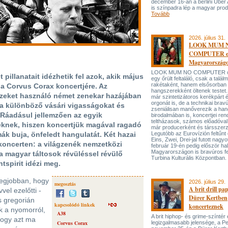
december 16-án a berlini Uber
is színpadra lép a magyar prod
Tovább
2026. július 31.
LOOK MUM 
COMPUTER el
Magyarország
LOOK MUM NO COMPUTER oly
pillanatait idézhetik fel azok, akik május
egy őrült feltaláló, csak a talá
rakétaként, hanem elsősorban
 a Corvus Corax koncertjére. Az
hangszerekként öltenek testet. 
ezeket használó német zenekar hazájában
már szintetizátoros kerékpárt 
orgonát is, de a technikai bravú
a a különböző vásári vigasságokat és
zseniálisan manőverezik a ha
Ráadásul jellemzően az egyik
birodalmában is, koncertjei ren
teltházasok, számos előadóval
eknek, hiszen koncertjük magával ragadó
már producerként és társszerz
ák buja, önfeledt hangulatát. Két hazai
Legutóbb az Eurovízión feltűnt 
Eins, Zwei, Drei-jal futott nagyo
 koncerten: a világzenék nemzetközi
február 19-én pedig először hal
Magyarországon is bravúros fe
 a magyar táltosok révüléssel révülő
Turbina Kulturális Központban.
tspirit idézi meg.
legjobban, hogy
2026. július 29.
megosztás
A brit drill pa
vel ezelőtti -
Dürer Kertben
s gregorián
kapcsolódó linkek
koncerteznek
k a nyomorról,
A38
A brit hiphop- és grime-színtér
ahogy azt ma
Corvus Corax
legizgalmasabb jelensége, a P