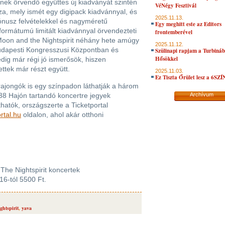
nek örvendő együttes új kiadványát szintén
VéNégy Fesztivál
za, mely ismét egy digipack kiadvánnyal, és
2025.11.13.
ónusz felvételekkel és nagyméretű
Egy meghitt este az Editors
k formátumú limitált kiadvánnyal örvendezteti
frontemberével
 Moon and the Nightspirit néhány hete amúgy
2025.11.12.
Budapesti Kongresszusi Központban és
Szülinapi rapjam a Turbiná
Hősökkel
dig már régi jó ismerősök, hiszen
ttek már részt együtt.
2025.11.03.
Ez Tiszta Őrület lesz a 6SZ
ajongók is egy színpadon láthatják a három
38 Hajón tartandó koncertre jegyek
Archívum
atók, országszerte a Ticketportal
rtal.hu
oldalon, ahol akár otthoni
he Nightspirit koncertek
16-tól 5500 Ft.
htspirit
,
yava