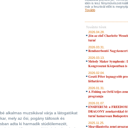
idén is lesz fényművészeti kiáll
már a fesztivál előtt is megnyitj
Tovább
További hírek
2026.04.28.
Jön az első Charlotte Wessel
turné
2026.03.31.
Rendszerbontó Nagykoncert
2026.03.13.
Melody Maker Symphonic: D
Kongresszusi Központban is
2026.02.04.
Geszti Péter legnagyobb pro
láthatáron
2026.01.31.
A Fishing on Orfű teljes zene
programja
2026.01.07.
ENSIFERUM: a FREEDOM
DRAGONY zenekarokkal érk
é alkalmas muzsikával várja a látogatókat
turné hamarosan Budapestr
kar, mely az ősi, pogány táltosok és
2025.11.25.
sban adta ki harmadik stúdiólemezét,
Megvillantotta zenei progra