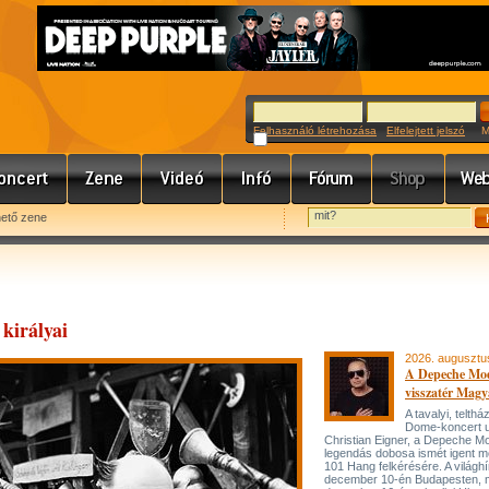
Felhasználó létrehozása
Elfelejtett jelszó
Meg
hető zene
királyai
2026. augusztu
A Depeche Mo
visszatér Magy
A tavalyi, telt
Dome-koncert 
Christian Eigner, a Depeche M
legendás dobosa ismét igent m
101 Hang felkérésére. A világh
december 10-én Budapesten, 