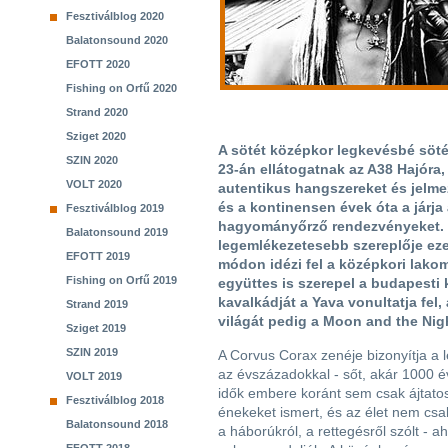
Fesztiválblog 2020
Balatonsound 2020
EFOTT 2020
Fishing on Orfű 2020
Strand 2020
Sziget 2020
A sötét középkor legkevésbé sötét 
SZIN 2020
23-án ellátogatnak az A38 Hajóra,
VOLT 2020
autentikus hangszereket és jelm
és a kontinensen évek óta a járj
Fesztiválblog 2019
hagyományőrző rendezvényeket. 
Balatonsound 2019
legemlékezetesebb szereplője ez
EFOTT 2019
módon idézi fel a középkori lakom
Fishing on Orfű 2019
együttes is szerepel a budapesti
kavalkádját a Yava vonultatja fel,
Strand 2019
világát pedig a Moon and the Nigh
Sziget 2019
SZIN 2019
A Corvus Corax zenéje bizonyítja a 
az évszázadokkal - sőt, akár 1000 év
VOLT 2019
idők embere koránt sem csak ájtato
Fesztiválblog 2018
énekeket ismert, és az élet nem csa
Balatonsound 2018
a háborúkról, a rettegésről szólt - 