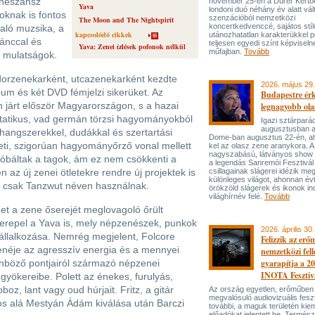
eneszánsz
november 25-én a Dürer Kertben
Yava
londoni duó néhány év alatt vál
oknak is fontos
szenzációból nemzetközi
The Moon and The Nightspirit
koncertkedvenccé, sajátos stí
való muzsika, a
kapcsolódó cikkek
utánozhatatlan karakterükkel p
ánccal és
teljesen egyedi színt képviseln
Yava: Zenei ízlések pofonok nélkül
műfajban.
Tovább
 mulatságok.
orzenekarként, utcazenekarként kezdte
2026. május 29.
um és két DVD fémjelzi sikerüket. Az
Budapestre ér
 járt először Magyarországon, s a hazai
legnagyobb ola
tatikus, vad germán törzsi hagyományokból
Igazi sztárpará
augusztusban 
hangszerekkel, dudákkal és szertartási
Dome-ban augusztus 22-én, aho
eti, szigorúan hagyományőrző vonal mellett
kel az olasz zene aranykora. A
nagyszabású, látványos show
óbáltak a tagok, ám ez nem csökkenti a
a legendás Sanremói Fesztivál
 az új zenei ötletekre rendre új projektek is
csillagainak slágerei idézik meg
különleges világot, ahonnan év
ául csak Tanzwut néven használnak.
örökzöld slágerek és ikonok ind
világhírnév felé.
Tovább
 a zene őserejét meglovagoló őrült
zerepel a Yava is, mely népzenészek, punkok
2026. április 30.
állalkozása. Nemrég megjelent, Folcore
Felizzik az erő
enéje az agresszív energia és a mennyei
nemzetközi fel
lönböző pontjairól származó népzenei
gyarapítja a 2
INOTA Fesztiv
 gyökereibe. Polett az énekes, furulyás,
oz, lant vagy oud húrjait. Fritz, a gitár
Az ország egyetlen, erőműben
megvalósuló audiovizuális feszt
os alá Mestyán Ádám kiválása után Barczi
további, a maguk területén kie
előadókat jelentett be. Termés