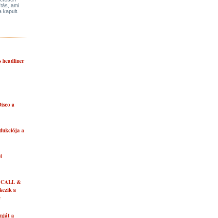
ítás, ami
a kapuit.
s headliner
isco a
dukciója a
i
 CALL &
ezik a
e
mját a