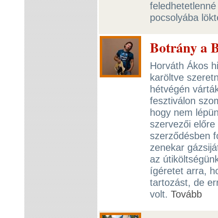
feledhetetlenné
pocsolyába lök
Botrány a B
Horváth Ákos h
karöltve szeret
hétvégén vártá
fesztiválon szo
hogy nem lépünk
szervezői előre 
szerződésben fo
zenekar gázsijá
az útiköltségün
ígéretet arra, 
tartozást, de 
volt.
Tovább