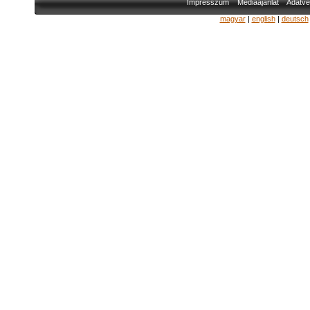
Impresszum
Médiaajánlat
Adatvé
magyar
|
english
|
deutsch