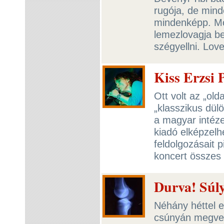
rugója, de mind
mindenképp. Mon
lemezlovagja be
szégyellni. Love
Kiss Erzsi 
Ott volt az „old
„klasszikus dül
a magyar intéze
kiadó elképzelh
feldolgozásait 
koncert összes 
Durva! Súly
Néhány héttel e
csúnyán megvert