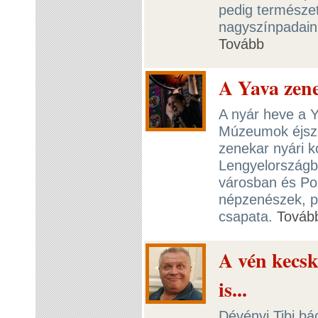
pedig természet
nagyszínpadain
Tovább
A Yava zen
A nyár heve a Y
Múzeumok éjszak
zenekar nyári k
Lengyelországb
városban és Poz
népzenészek, p
csapata.
Továb
A vén kecsk
is...
Dévényi Tibi bác