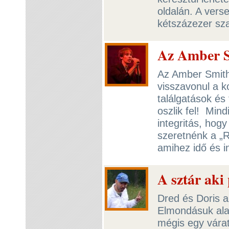
oldalán. A verse
kétszázezer sz
Az Amber S
Az Amber Smith 
visszavonul a ko
találgatások és
oszlik fel! Min
integritás, hogy
szeretnénk a „R
amihez idő és in
A sztár aki 
Dred és Doris a
Elmondásuk ala
mégis egy vára