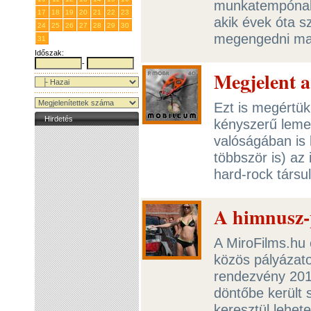
munkatempónak 
17
18
19
20
21
22
23
akik évek óta s
24
25
26
27
28
29
30
megengedni m
31
1
2
3
4
5
6
Időszak:
-
Megjelent 
Ezt is megértük
Hirdetés
kényszerű lemez
valóságában is 
többször is) az
hard-rock társu
A himnusz-p
A MiroFilms.hu
közös pályázat
rendezvény 201
döntőbe került
keresztül lehet