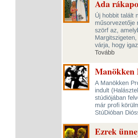
Ada rákapot
Új hobbit talál
műsorvezetője r
szörf az, amely
Margitszigeten,
várja, hogy iga
Tovább
Manökken Pr
A Manökken Pro
indult (Halászt
stúdiójában fel
már profi körül
StúDióban Diós
Ezrek ünne