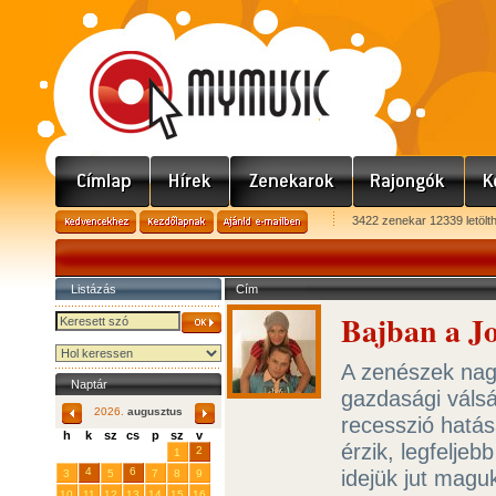
3422 zenekar 12339 letölt
Listázás
Cím
Bajban a Jo
A zenészek nag
Naptár
gazdasági válsá
2026.
augusztus
recesszió hatá
h
k
sz
cs
p
sz
v
érzik, legfelje
29
31
2
27
28
30
1
4
6
idejük jut magu
3
5
7
8
9
10
11
12
13
14
15
16