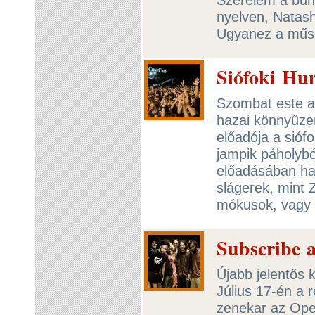
nyelven, Natas
Ugyanez a műso
Siófoki Hu
Szombat este a 
hazai könnyűzen
előadója a sióf
jampik páholybó
előadásában han
slágerek, mint 
mókusok, vagy 
Subscribe 
Újabb jelentős 
Július 17-én a r
zenekar az Opet