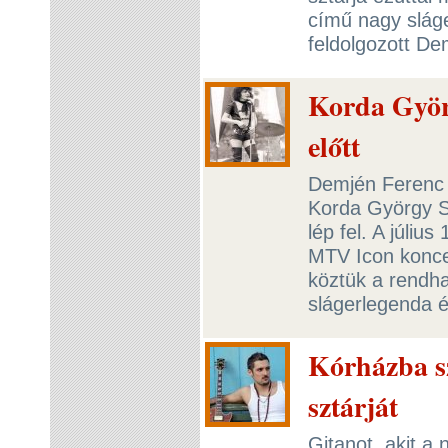
című nagy sláge
feldolgozott De
Korda Györg
előtt
Demjén Ferenc 
Korda György S
lép fel. A júli
MTV Icon koncer
köztük a rendha
slágerlegenda é
Kórházba sz
sztárját
Gitanot, akit a