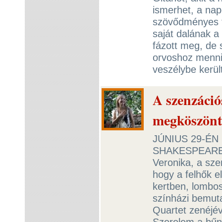
ismerhet, a nap
szövődményes tü
saját dalának a
fázott meg, de 
orvoshoz menni.
veszélybe kerül
A szenzáci
megköszönte
JÚNIUS 29-É
SHAKESPEARE-
Veronika, a sz
hogy a felhők e
kertben, lombos
színházi bemuta
Quartet zenéjév
Szerelem a bűnö