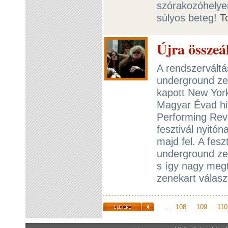
szórakozóhelyen
súlyos beteg!
T
Újra összeá
A rendszerváltá
underground ze
kapott New Yor
Magyar Évad hi
Performing Revo
fesztivál nyitó
majd fel. A fesz
underground zen
s így nagy megt
zenekart válas
...
108
109
110