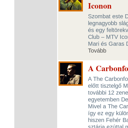
Iconon
Szombat este 
legnagyobb slág
és egy feltörek
Club – MTV Ico
Mari és Garas D
Tovább
A Carbonfo
A The Carbonfoo
előtt tisztelgő
további 12 zene
egyetemben Dem
Mivel a The Car
így ez egy külö
hiszen Fehér B
sztárja ezúttal