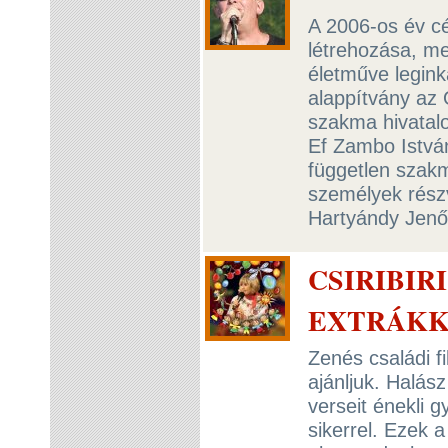
A 2006-os év cél
létrehozása, m
életműve legink
alappítvány az 
szakma hivatalo
Ef Zambo István
független szakm
személyek részv
Hartyándy Jen
CSIRIBIR
EXTRÁKKA
Zenés családi f
ajánljuk. Halász
verseit énekli 
sikerrel. Ezek a