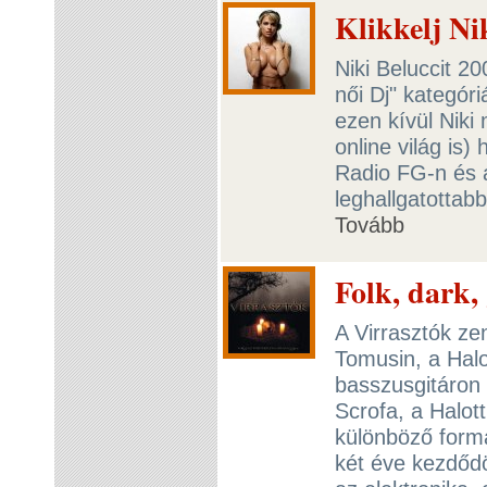
Klikkelj Ni
Niki Beluccit 2
női Dj" kategór
ezen kívül Niki
online világ is)
Radio FG-n és a
leghallgatottab
Tovább
Folk, dark, 
A Virrasztók ze
Tomusin, a Halo
basszusgitáron 
Scrofa, a Halot
különböző form
két éve kezdődö