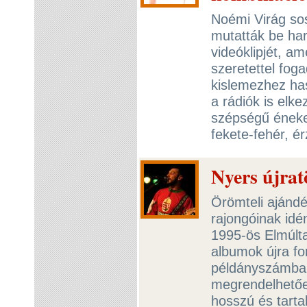
Noémi Virág so
mutatták be ha
videóklipjét, a
szeretettel foga
kislemezhez ha
a rádiók is elk
szépségű énekes
fekete-fehér, é
Nyers újrat
Örömteli ajánd
rajongóinak id
1995-ös Elmúlt
albumok újra for
példányszámban
megrendelhetőe
hosszú és tarta