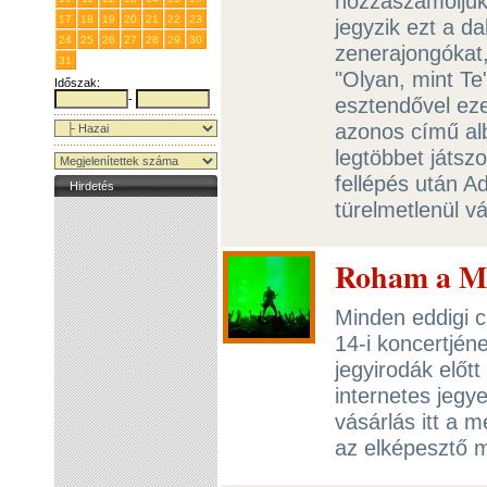
hozzászámoljuk,
17
18
19
20
21
22
23
jegyzik ezt a d
24
25
26
27
28
29
30
zenerajongókat,
31
1
2
3
4
5
6
"Olyan, mint Te
Időszak:
-
esztendővel ez
azonos című al
legtöbbet játszo
fellépés után A
Hirdetés
türelmetlenül v
Roham a Met
Minden eddigi c
14-i koncertjén
jegyirodák előt
internetes jegy
vásárlás itt a 
az elképesztő 