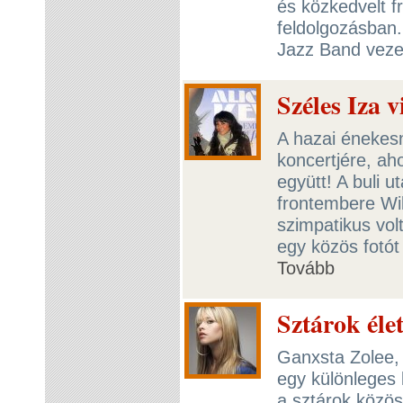
és közkedvelt f
feldolgozásban
Jazz Band veze
Széles Iza v
A hazai énekesn
koncertjére, aho
együtt! A buli u
frontembere Will
szimpatikus volt
egy közös fotót
Tovább
Sztárok éle
Ganxsta Zolee, 
egy különleges 
a sztárok közös