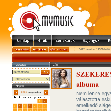
3422 zenekar 12339 letölt
Listázás
Cím
SZEKERES 
albuma
Naptár
Nem lenne egys
2026.
augusztus
h
k
sz
cs
p
sz
v
választotta esk
29
31
2
27
28
30
1
emelkedő sláge
4
6
3
5
7
8
9
10
11
12
13
14
15
16