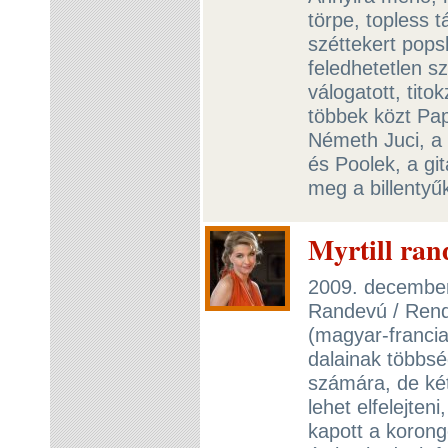
törpe, topless 
széttekert popsl
feledhetetlen sz
válogatott, tit
többek közt Pa
Németh Juci, a v
és Poolek, a git
meg a billentyűk
Myrtill ran
2009. december 
Randevú / Rend
(magyar-francia
dalainak többsé
számára, de ké
lehet elfelejten
kapott a korong