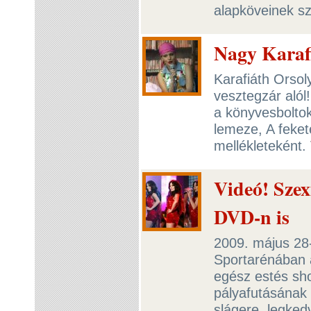
alapköveinek sz
Nagy Karaf
Karafiáth Orsoly
vesztegzár alól
a könyvesboltok
lemeze, A feket
mellékleteként.
Videó! Szex
DVD-n is
2009. május 28
Sportarénában a
egész estés sh
pályafutásának 
slágere, legked