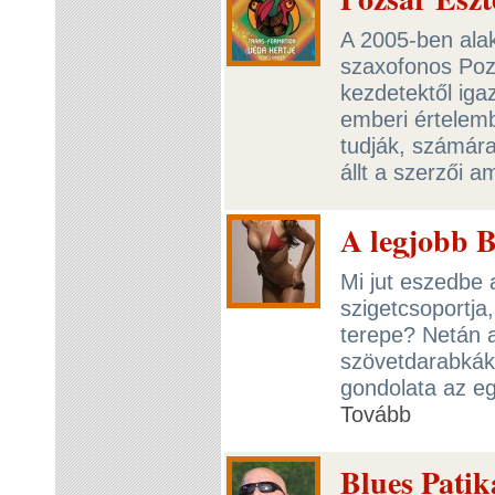
A 2005-ben alak
szaxofonos Poz
kezdetektől iga
emberi értelemb
tudják, számára
állt a szerzői 
A legjobb B
Mi jut eszedbe 
szigetcsoportja
terepe? Netán a
szövetdarabkák
gondolata az e
Tovább
Blues Patik