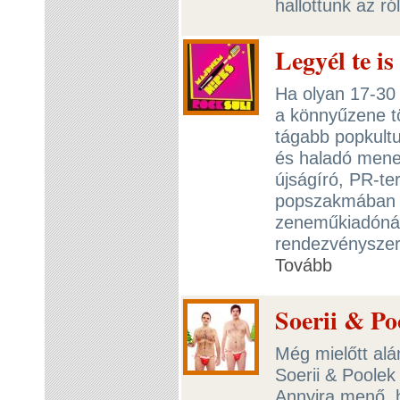
hallottunk az ró
Legyél te i
Ha olyan 17-30 
a könnyűzene tö
tágabb popkultu
és haladó mene
újságíró, PR-te
popszakmában é
zeneműkiadónál 
rendezvényszerv
Tovább
Soerii & Po
Még mielőtt alá
Soerii & Poolek
Annyira menő, 