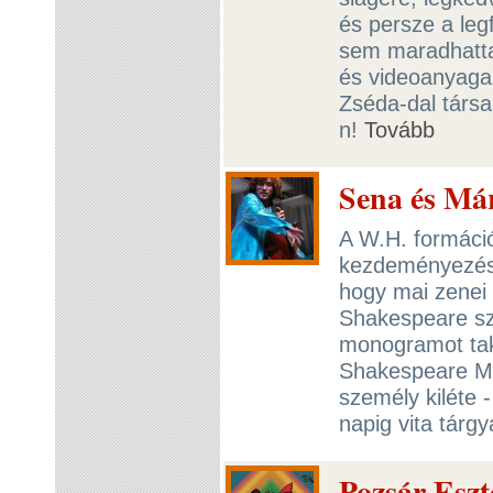
és persze a leg
sem maradhattak
és videoanyaga
Zséda-dal társ
n!
Tovább
Sena és Már
A W.H. formáció
kezdeményezésér
hogy mai zenei
Shakespeare sz
monogramot tak
Shakespeare Mr 
személy kiléte 
napig vita tárg
Pozsár Eszt