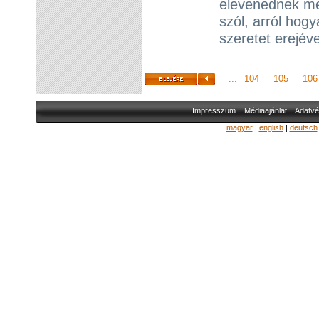
elevenednek meg
szól, arról hogy
szeretet erejév
...
104
105
106
Impresszum
Médiaajánlat
Adatvé
magyar
|
english
|
deutsch