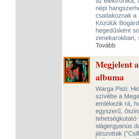
az elektronika,
népi hangszerhe
csatlakoznak a S
Közülük Bogárdi
hegedűsként sok
zenekarokban, 
Tovább
Megjelent a
albuma
Warga Pisti: Hi
szívébe a Mega
emlékezik rá, h
egyszerű, őszint
tehetségkutató 
slágergyanús dal
játszottak ("Cs