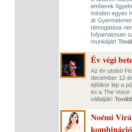
emberek figyel
minden egyes ho
át Gyermekmentő
támogatása nem
folyamatosan s
munkáját!
Tová
Év végi be
Az év utolsó F
december 12-én
éjfélkor lép a
és a The Voice 
vállalják!
Továb
Noémi Virá
kombináció