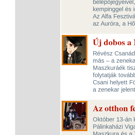
belépőjegyeivel
kempinggel és 
Az Alfa Fesztivá
az Auróra, a Hő
Új dobos a
Révész Csanád,
más – a zenekar
Maszkuráék tisz
folytatják tová
Csani helyett Fö
a zenekar jelen
Az otthon fe
Október 13-án 
Pálinkaházi Vig
Maszkura és a T