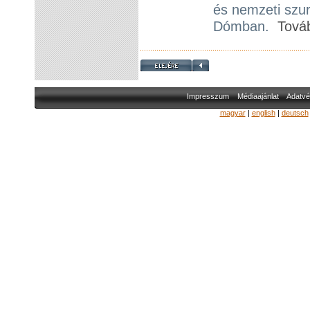
és nemzeti szur
Dómban.
Tová
Impresszum
Médiaajánlat
Adatvé
magyar
|
english
|
deutsch