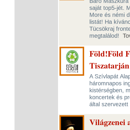
Báró Maszkura i
saját top5-jét.
More és némi du
listát! Ha kívá
Tücsökraj fronte
megtalálod!
To
Föld!Föld F
Tiszatarjá
A Szívlapát Al
háromnapos ing
kistérségben, m
koncertek és p
által szervezet
Világzenei 