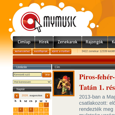
3422 zenekar 12339 letölt
Listázás
Cím
Piros-fehér
Tatán 1. ré
Naptár
2013-ban a Mag
2026.
augusztus
h
k
sz
cs
p
sz
v
csatlakozott: e
29
31
2
27
28
30
1
rendezték meg 
4
6
3
5
7
8
9
10
11
12
13
14
15
16