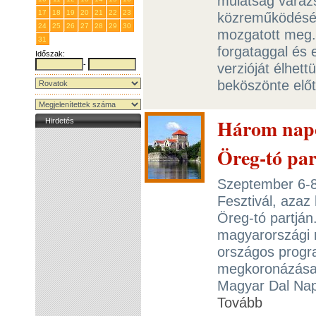
mulatság varázs
17
18
19
20
21
22
23
közreműködésév
24
25
26
27
28
29
30
mozgatott meg. 
31
1
2
3
4
5
6
forgataggal és e
Időszak:
-
verzióját élhet
beköszönte előt
Három napos
Hirdetés
Öreg-tó par
Szeptember 6-8
Fesztivál, azaz
Öreg-tó partján
magyarországi r
országos progr
megkoronázása
Magyar Dal Napj
Tovább