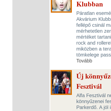
Klubban
Páratlan esemén
Akvárium Klubba
fellépő csinál m
mérhetetlen ze
mértéket tartan
rock and roller
miközben a ter
tömkelege pass
Tovább
Új könnyűze
Fesztivál
Alfa Fesztivál n
könnyűzenei fes
Parkerdő. A jól