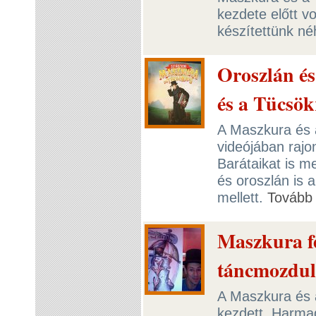
kezdete előtt v
készítettünk né
Oroszlán é
és a Tücsök
A Maszkura és 
videójában rajo
Barátaikat is me
és oroszlán is a
mellett.
Tovább
Maszkura f
táncmozdul
A Maszkura és 
kezdett. Harma