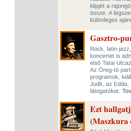
klipjét a rajong
össze. A legsz
különleges ajá
Gasztro-pun
Rock, latin jaz
koncertet is ad
első Tatai Utca
Az Öreg-tó part
programok, kiál
Judit, az Edda,
látogatókat.
To
Ezt hallgat
(Maszkura 