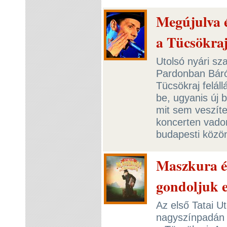
Megújulva 
a Tücsökra
Utolsó nyári sz
Pardonban Báró
Tücsökraj felál
be, ugyanis új 
mit sem veszítet
koncerten vado
budapesti köz
Maszkura é
gondoljuk ez
Az első Tatai U
nagyszínpadán 