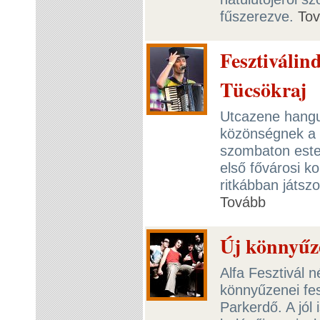
fűszerezve.
To
Fesztiválin
Tücsökraj
Utcazene hangul
közönségnek a 
szombaton este
első fővárosi ko
ritkábban játszo
Tovább
Új könnyűze
Alfa Fesztivál n
könnyűzenei fes
Parkerdő. A jól