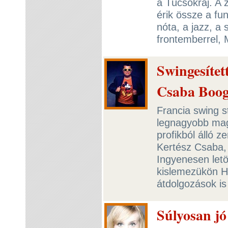
a Tücsökraj. A
érik össze a fu
nóta, a jazz, a 
frontemberrel,
Swingesítet
Csaba Boog
Francia swing s
legnagyobb mag
profikból álló 
Kertész Csaba, 
Ingyenesen letö
kislemezükön H
átdolgozások i
Súlyosan jó