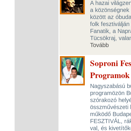
A hazai világze
a közönségnek a
között az óbud
folk fesztiváljá
Fanatik, a Nap
Tücsökraj, val
Tovább
Soproni Fes
Programo
Nagyszabású buli
programözön Bu
szórakozó helyé
összművészeti k
működő Budape
FESZTIVÁL, rá
val, és kivetít