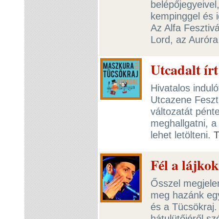
belépőjegyeivel
kempinggel és 
Az Alfa Fesztiv
Lord, az Auróra
Utcadalt ír
Hivatalos induló
Utcazene Feszti
változatát pént
meghallgatni, a
lehet letölteni.
T
Fél a lájko
Ősszel megjelen
meg hazánk egy
és a Tücsökraj.
hátulütőjéről s