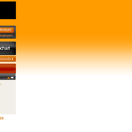
jegyez
.
18.