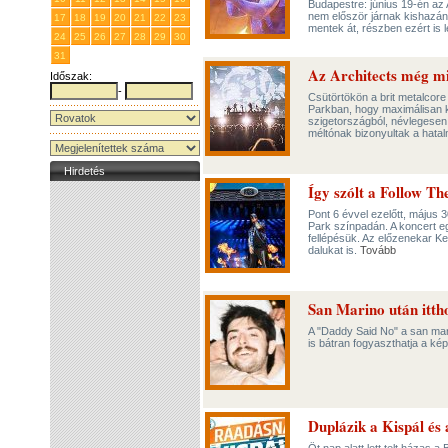
Budapestre: június 19-én az 
nem először járnak kishazán
17
18
19
20
21
22
23
mentek át, részben ezért is 
24
25
26
27
28
29
30
31
1
2
3
4
5
6
Az Architects még mi
Időszak:
-
Csütörtökön a brit metalcore
Parkban, hogy maximálisan ki
szigetországból, névlegesen
méltónak bizonyultak a hata
Hirdetés
Így szólt a Follow T
Pont 6 évvel ezelőtt, május 
Park színpadán. A koncert e
fellépésük. Az előzenekar Ke
dalukat is.
Tovább
San Marino után itth
A "Daddy Said No" a san mari
is bátran fogyaszthatja a ké
Duplázik a Kispál és