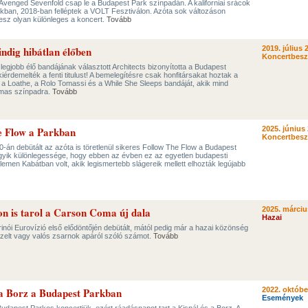
Avenged Sevenfold csap le a Budapest Park színpadán. A kaliforniai srácok
kban, 2018-ban felléptek a VOLT Fesztiválon. Azóta sok változáson
lesz olyan különleges a koncert.
Tovább
ndig hibátlan élőben
2019. július 
Koncertbes
 legjobb élő bandájának választott Architects bizonyította a Budapest
érdemelték a fenti titulust! A bemelegítésre csak honfitársakat hoztak a
 a Loathe, a Rolo Tomassi és a While She Sleeps bandáját, akik mind
lmas színpadra.
Tovább
he Flow a Parkban
2025. június 
Koncertbes
30-án debütált az azóta is töretlenül sikeres Follow The Flow a Budapest
gyik különlegessége, hogy ebben az évben ez az egyetlen budapesti
lemen Kabátban volt, akik legismertebb slágereik mellett elhozták legújabb
on is tarol a Carson Coma új dala
2025. márciu
Hazai
nói Eurovízió első elődöntőjén debütált, mától pedig már a hazai közönség
pzelt vagy valós zsarnok apáról szóló számot.
Tovább
 a Borz a Budapest Parkban
2022. októbe
Események