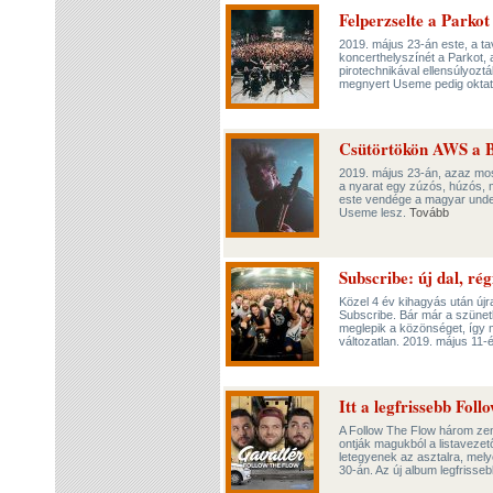
Felperzselte a Parko
2019. május 23-án este, a t
koncerthelyszínét a Parkot,
pirotechnikával ellensúlyozt
megnyert Useme pedig oktatóf
Csütörtökön AWS a 
2019. május 23-án, azaz mos
a nyarat egy zúzós, húzós, 
este vendége a magyar under
Useme lesz.
Tovább
Subscribe: új dal, rég
Közel 4 év kihagyás után új
Subscribe. Bár már a szünet
meglepik a közönséget, így má
változatlan. 2019. május 11-
Itt a legfrissebb Fol
A Follow The Flow három ze
ontják magukból a listavezető
letegyenek az asztalra, mel
30-án. Az új album legfrisse