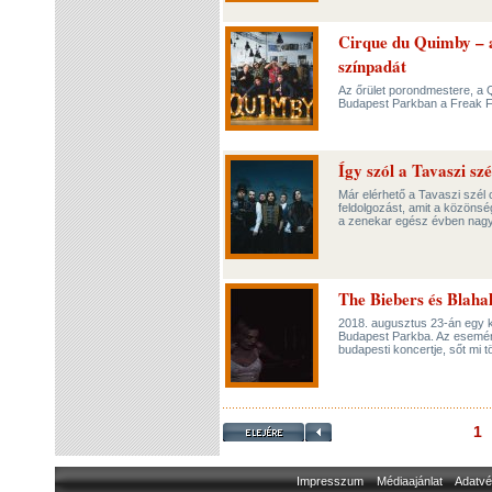
Cirque du Quimby – a
színpadát
Az őrület porondmestere, a 
Budapest Parkban a Freak F
Így szól a Tavaszi sz
Már elérhető a Tavaszi szél 
feldolgozást, amit a közönsé
a zenekar egész évben nagy 
The Biebers és Blaha
2018. augusztus 23-án egy k
Budapest Parkba. Az esemény
budapesti koncertje, sőt mi t
1
Impresszum
Médiaajánlat
Adatvé