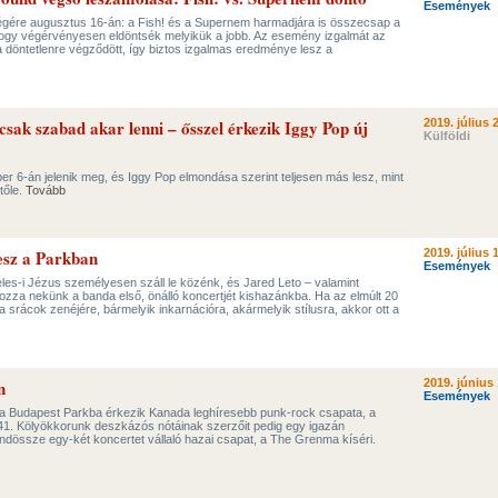
Események
végére augusztus 16-án: a Fish! és a Supernem harmadjára is összecsap a
ogy végérvényesen eldöntsék melyikük a jobb. Az esemény izgalmát az
a döntetlenre végződött, így biztos izgalmas eredménye lesz a
sak szabad akar lenni – ősszel érkezik Iggy Pop új
2019. július 
Külföldi
r 6-án jelenik meg, és Iggy Pop elmondása szerint teljesen más lesz, mint
tőle.
Tovább
esz a Parkban
2019. július 
Események
eles-i Jézus személyesen száll le közénk, és Jared Leto – valamint
ozza nekünk a banda első, önálló koncertjét kishazánkba. Ha az elmúlt 20
a srácok zenéjére, bármelyik inkarnációra, akármelyik stílusra, akkor ott a
n
2019. június 
Események
 a Budapest Parkba érkezik Kanada leghíresebb punk-rock csapata, a
1. Kölyökkorunk deszkázós nótáinak szerzőit pedig egy igazán
dössze egy-két koncertet vállaló hazai csapat, a The Grenma kíséri.