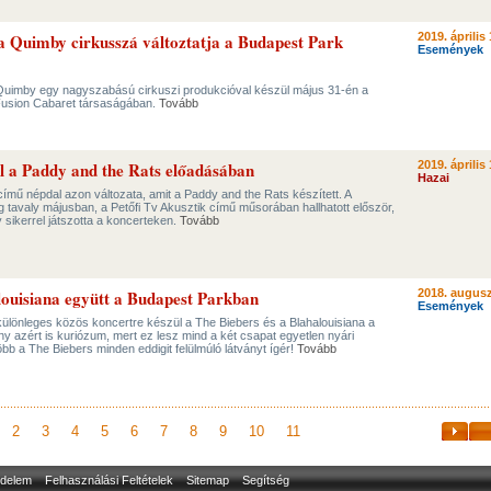
 Quimby cirkusszá változtatja a Budapest Park
2019. április 
Események
Quimby egy nagyszabású cirkuszi produkcióval készül május 31-én a
usion Cabaret társaságában.
Tovább
él a Paddy and the Rats előadásában
2019. április 
Hazai
című népdal azon változata, amit a Paddy and the Rats készített. A
g tavaly májusban, a Petőfi Tv Akusztik című műsorában hallhatott először,
sikerrel játszotta a koncerteken.
Tovább
louisiana együtt a Budapest Parkban
2018. augusz
Események
ülönleges közös koncertre készül a The Biebers és a Blahalouisiana a
 azért is kuriózum, mert ez lesz mind a két csapat egyetlen nyári
öbb a The Biebers minden eddigit felülmúló látványt ígér!
Tovább
2
3
4
5
6
7
8
9
10
11
delem
Felhasználási Feltételek
Sitemap
Segítség