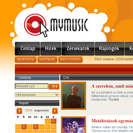
3422 zenekar 12339 letölt
Listázás
Cím
A szerelem, amit min
Az a szerelem a címe a zene
fülbemászó groove-okkal, szi
modernnel.
Tovább
Naptár
2026.
augusztus
h
k
sz
cs
p
sz
v
Metálóriások egymás 
29
31
2
27
28
30
1
4
6
3
5
7
8
9
Amikor valaki azt mondja, ho
Tavasszal az Iron Maiden rob
10
11
12
13
14
15
16