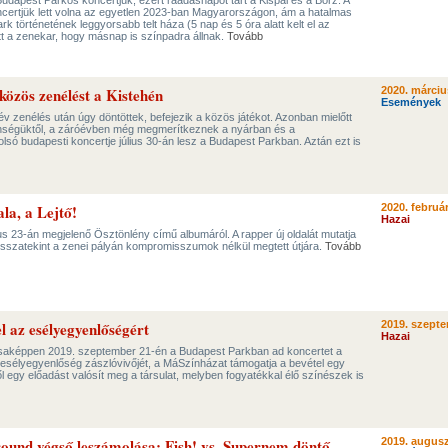
a Budapest Parkos koncertjük, ezért ráadásnapot tart a Kispál és a Borz. A
ncertjük lett volna az egyetlen 2023-ban Magyarországon, ám a hatalmas
k történetének leggyorsabb telt háza (5 nap és 5 óra alatt kelt el az
tt a zenekar, hogy másnap is színpadra állnak.
Tovább
 közös zenélést a Kistehén
2020. márciu
Események
év zenélés után úgy döntöttek, befejezik a közös játékot. Azonban mielőtt
ségüktől, a záróévben még megmerítkeznek a nyárban és a
olsó budapesti koncertje július 30-án lesz a Budapest Parkban. Aztán ezt is
la, a Lejtő!
2020. február
Hazai
ius 23-án megjelenő Ösztönlény című albumáról. A rapper új oldalát mutatja
isszatekint a zenei pályán kompromisszumok nélkül megtett útjára.
Tovább
l az esélyegyenlőségért
2019. szepte
Hazai
ásaképpen 2019. szeptember 21-én a Budapest Parkban ad koncertet a
esélyegyenlőség zászlóvivőjét, a MáSzínházat támogatja a bevétel egy
l egy előadást valósít meg a társulat, melyben fogyatékkal élő színészek is
ound végső leszámolása: Fish! vs. Supernem döntő
2019. augusz