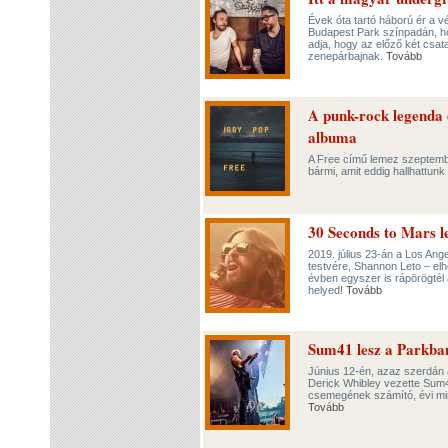
Évek óta tartó háború ér a 
Budapest Park színpadán, h
adja, hogy az előző két csat
zenepárbajnak.
Tovább
A punk-rock legenda c
albuma
A Free című lemez szeptembe
bármi, amit eddig hallhattunk 
30 Seconds to Mars l
2019. július 23-án a Los Ang
testvére, Shannon Leto – elh
évben egyszer is rápörögtél 
helyed!
Tovább
Sum41 lesz a Parkba
Június 12-én, azaz szerdán
Derick Whibley vezette Sum4
csemegének számító, évi min
Tovább