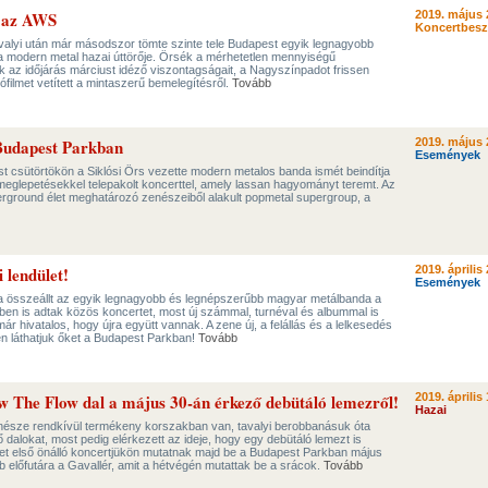
t az AWS
2019. május 
Koncertbes
avalyi után már másodszor tömte szinte tele Budapest egyik legnagyobb
 a modern metal hazai úttörője. Örsék a mérhetetlen mennyiségű
ák az időjárás márciust idéző viszontagságait, a Nagyszínpadot frissen
ilmet vetített a mintaszerű bemelegítésről.
Tovább
Budapest Parkban
2019. május 
Események
t csütörtökön a Siklósi Örs vezette modern metalos banda ismét beindítja
meglepetésekkel telepakolt koncerttel, amely lassan hagyományt teremt. Az
ground élet meghatározó zenészeiből alakult popmetal supergroup, a
i lendület!
2019. április 
Események
ra összeállt az egyik legnagyobb és legnépszerűbb magyar metálbanda a
ben is adtak közös koncertet, most új számmal, turnéval és albummal is
r hivatalos, hogy újra együtt vannak. A zene új, a felállás és a lelkesedés
én láthatjuk őket a Budapest Parkban!
Tovább
low The Flow dal a május 30-án érkező debütáló lemezről!
2019. április 
Hazai
nésze rendkívül termékeny korszakban van, tavalyi berobbanásuk óta
 dalokat, most pedig elérkezett az ideje, hogy egy debütáló lemezt is
yet első önálló koncertjükön mutatnak majd be a Budapest Parkban május
bb előfutára a Gavallér, amit a hétvégén mutattak be a srácok.
Tovább