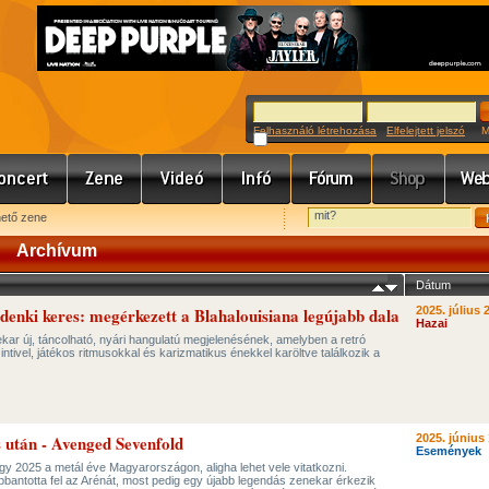
Felhasználó létrehozása
Elfelejtett jelszó
Meg
hető zene
Archívum
Dátum
denki keres: megérkezett a Blahalouisiana legújabb dala
2025. július 2
Hazai
kar új, táncolható, nyári hangulatú megjelenésének, amelyben a retró
ntivel, játékos ritmusokkal és karizmatikus énekkel karöltve találkozik a
után - Avenged Sevenfold
2025. június 
Események
gy 2025 a metál éve Magyarországon, aligha lehet vele vitatkozni.
bantotta fel az Arénát, most pedig egy újabb legendás zenekar érkezik