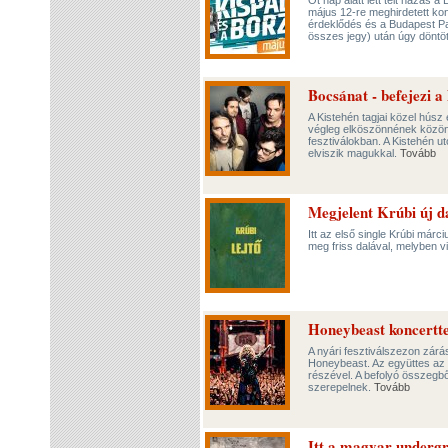
Öt nap alatt lett telt házas 
május 12-re meghirdetett ko
érdeklődés és a Budapest Par
összes jegy) után úgy döntö
Bocsánat - befejezi a
A Kistehén tagjai közel húsz 
végleg elköszönnének közön
fesztiválokban. A Kistehén ut
elviszik magukkal.
Tovább
Megjelent Krúbi új da
Itt az első single Krúbi márc
meg friss dalával, melyben v
Honeybeast koncertte
A nyári fesztiválszezon zár
Honeybeast. Az együttes az 
részével. A befolyó összegbő
szerepelnek.
Tovább
Itt a magyar undergr