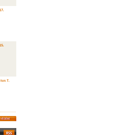
17.
15.
tus 7.