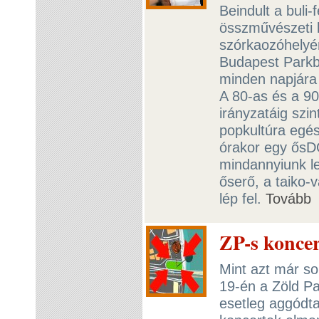
Beindult a buli-
összművészeti k
szórkaozóhelyé
Budapest Parkb
minden napjára 
A 80-as és a 90-
irányzatáig szin
popkultúra egés
órakor egy ősD
mindannyiunk le
őserő, a taiko-
lép fel.
Tovább
ZP-s koncer
Mint azt már so
19-én a Zöld Pa
esetleg aggódta