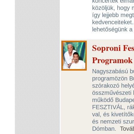
koncertek elma
közöljük, hogy 
így lejjebb meg
kedvenceiteket.
lehetőségünk a 
Soproni Fes
Programo
Nagyszabású buli
programözön Bu
szórakozó helyé
összművészeti k
működő Budape
FESZTIVÁL, rá
val, és kivetít
és nemzeti szur
Dómban.
Tová