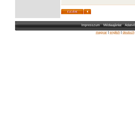
Impresszum
Médiaajánlat
Adatvé
magyar
|
english
|
deutsch