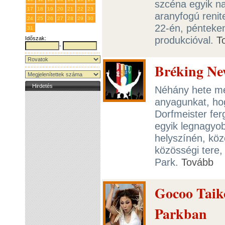
szcéna egyik na
17
18
19
20
21
22
23
aranyfogú renit
24
25
26
27
28
29
30
22-én, pénteken
31
1
2
3
4
5
6
produkcióval.
T
Időszak:
-
Bréking Ne
Hirdetés
Néhány hete még
anyagunkat, ho
Dorfmeister fer
egyik legnagyob
helyszínén, köz
közösségi tere,
Park.
Tovább
Gocoo Taik
Parkban