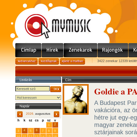
3422 zenekar 12339 letölt
Listázás
Cím
Goldie a P
A Budapest Park
Naptár
vakációra, az ö
2026.
augusztus
hétre jut egy-e
h
k
sz
cs
p
sz
v
magyar zenekar
29
31
2
27
28
30
1
4
6
sztárjainak sor
3
5
7
8
9
10
11
12
13
14
15
16