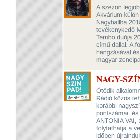
A szezon legjob
Akvárium külön 
Nagyhallba 2018
tevékenykedő M
Tembo duója 20
című dallal. A f
hangzásával és 
magyar zeneipar
NAGY-SZÍN
Ötödik alkalomm
Rádió közös te
korábbi nagyszí
pontszámai, és
ANTONIA VAI, 
folytathatja a 
időben újraindu