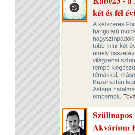
Kábé23 - a
két és fél é
A kétszeres Fon
hangulatú moldv
nagyszínpadokig 
több mint két év
amely összetév
világzenei szín
tempó kiegészül
témákkal, másn
Kazahsztán legn
Astana hatalma
embernek.
Tov
Szülinapos
Akvárium 