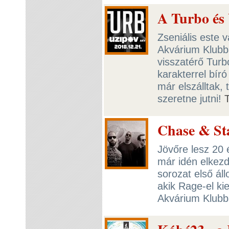
A Turbo és
Zseniális este 
Akvárium Klubba
visszatérő Turb
karakterrel bíró
már elszálltak,
szeretne jutni!
Chase & St
Jövőre lesz 20
már idén elkezd
sorozat első ál
akik Rage-el k
Akvárium Klubba