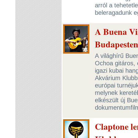
arról a tehetetl
beleragadunk e
A Buena Vis
Budapesten
A világhírű Buen
Ochoa gitáros,
igazi kubai hang
Akvárium Klubba
európai turnéju
melynek keretéb
elkészült új Bu
dokumentumfil
Claptone l