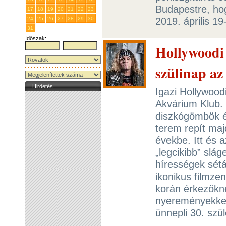
Budapestre, ho
17
18
19
20
21
22
23
2019. április 1
24
25
26
27
28
29
30
31
1
2
3
4
5
6
Időszak:
Hollywoodi 
-
szülinap a
Hirdetés
Igazi Hollywoodi
Akvárium Klub.
diszkógömbök é
terem repít majd
évekbe. Itt és 
„legcikibb” slág
hírességek sétá
ikonikus filmze
korán érkezőkne
nyereményekkel
ünnepli 30. szü