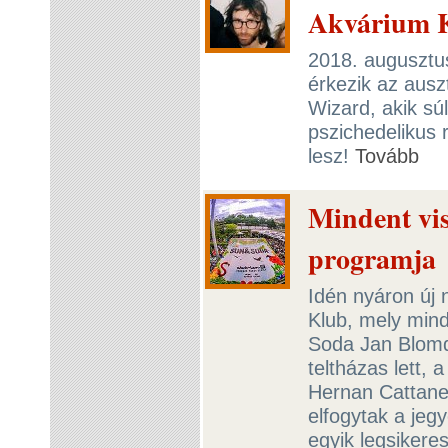
Akvárium 
2018. augusztu
érkezik az ausz
Wizard, akik sú
pszichedelikus 
lesz!
Tovább
Mindent vi
programja
Idén nyáron új n
Klub, mely mind
Soda Jan Blomqv
teltházas lett,
Hernan Cattaneo
elfogytak a jegy
egyik legsiker