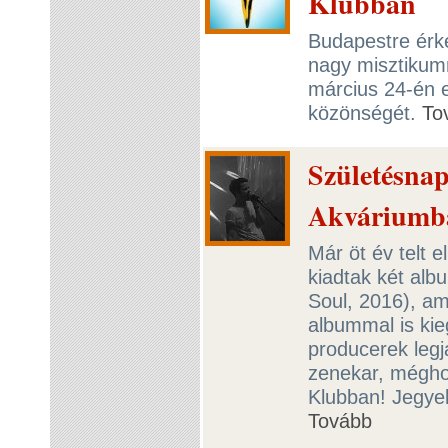
Klubban
Budapestre érke
nagy misztikumm
március 24-én e
közönségét.
To
Születésnap
Akváriumb
Már öt év telt e
kiadtak két alb
Soul, 2016), am
albummal is kieg
producerek legj
zenekar, mégho
Klubban! Jegye
Tovább