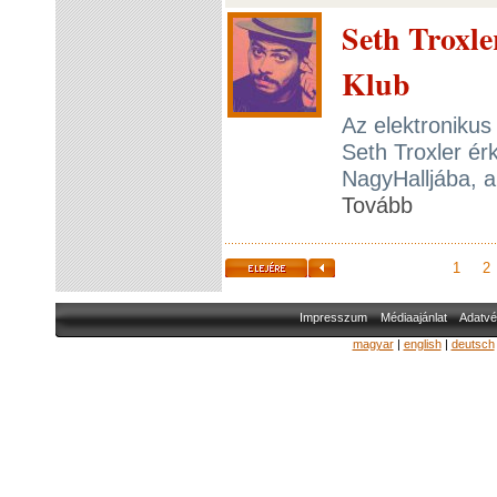
Seth Troxle
Klub
Az elektronikus
Seth Troxler ér
NagyHalljába, a
Tovább
1
2
Impresszum
Médiaajánlat
Adatvé
magyar
|
english
|
deutsch