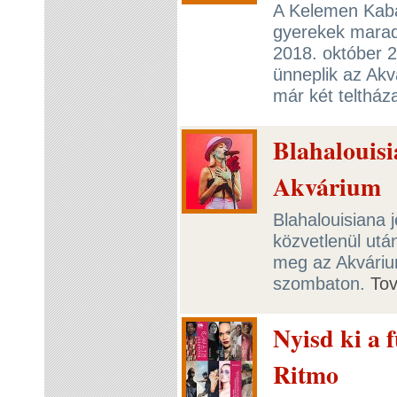
A Kelemen Kabá
gyerekek maradja
2018. október 2
ünneplik az Akv
már két teltház
Blahalouisi
Akvárium
Blahalouisiana 
közvetlenül utá
meg az Akváriu
szombaton.
To
Nyisd ki a 
Ritmo