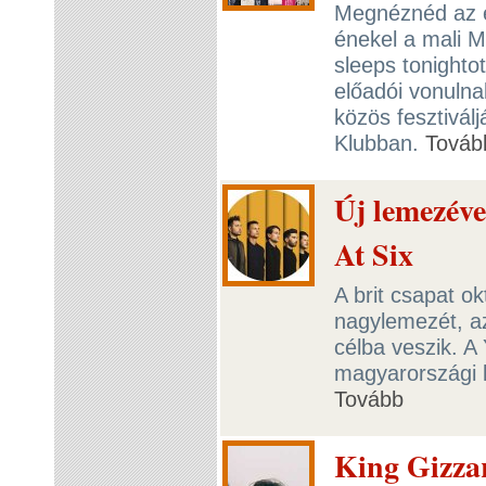
Megnéznéd az e
énekel a mali M
sleeps tonighto
előadói vonuln
közös fesztivál
Klubban.
Továb
Új lemezéve
At Six
A brit csapat o
nagylemezét, az
célba veszik. A
magyarországi 
Tovább
King Gizza