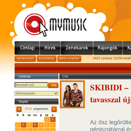
3422 zenekar 12339 letölt
Listázás
Cím
SKIBIDI – U
tavasszal 
Naptár
2026.
augusztus
h
k
sz
cs
p
sz
v
29
31
2
27
28
30
1
Az ősz legőrülte
4
6
3
5
7
8
9
péniszgitárral 
10
11
12
13
14
15
16