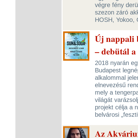
végre fény derü
szezon záró ak
HOSH, Yokoo, G
Új nappali 
– debütál 
2018 nyarán egy
Budapest legné
alkalommal jele
elnevezésű ren
mely a tengerpa
világát varázso
projekt célja a 
belvárosi „feszt
Az Akváriu