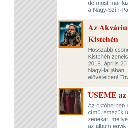
de most már kiz
a Nagy-Szín-Pa
Az Akváriu
Kistehén
Hosszabb csönd 
Kistehén zeneka
2018. április 2
NagyHalljában. 
elővételben!
To
USEME az 
Az októberben 
című lemezük új
zenekar, mellye
az album egyik 