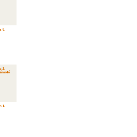
s 5.
s 2.
zámoló
s 1.