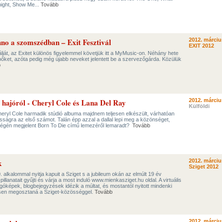
night, Show Me...
Tovább
hno a szomszédban – Exit Fesztivál
2012. márciu
EXIT 2012
álját, az Exitet különös figyelemmel követjük itt a MyMusic-on. Néhány hete
pőket, azóta pedig még újabb neveket jelentett be a szervezőgárda. Közülük
b
ő hajóról - Cheryl Cole és Lana Del Ray
2012. márciu
Külföldi
Cheryl Cole harmadik stúdió albuma majdnem teljesen elkészült, várhatóan
ságra az első számot. Talán épp azzal a dallal lepi meg a közönséget,
végén megjelent Born To Die című lemezéről lemaradt?
Tovább
k
2012. márciu
Sziget 2012
alkalommal nyitja kapuit a Sziget s a jubileum okán az elmúlt 19 év
llanatait gyűjti és várja a most induló www.mienkasziget.hu oldal. A virtuális
óképek, blogbejegyzések idézik a múltat, és mostantól nyitott mindenki
esen megosztaná a Sziget-közösséggel.
Tovább
2012. márciu