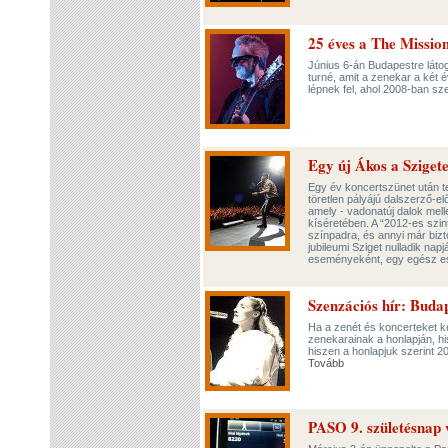
25 éves a The Missio
Június 6-án Budapestre láto
turné, amit a zenekar a két é
lépnek fel, ahol 2008-ban sze
Egy új Ákos a Sziget
Egy év koncertszünet után te
töretlen pályájú dalszerző-e
amely - vadonatúj dalok melle
kíséretében. A “2012-es szi
színpadra, és annyi már bizt
jubileumi Sziget nulladik na
eseményeként, egy egész est
Szenzációs hír: Buda
Ha a zenét és koncerteket ke
zenekarainak a honlapján, h
hiszen a honlapjuk szerint 
Tovább
PASO 9. születésnap