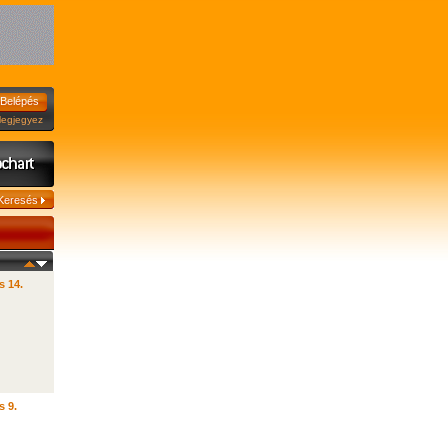
jegyez
s 14.
s 9.