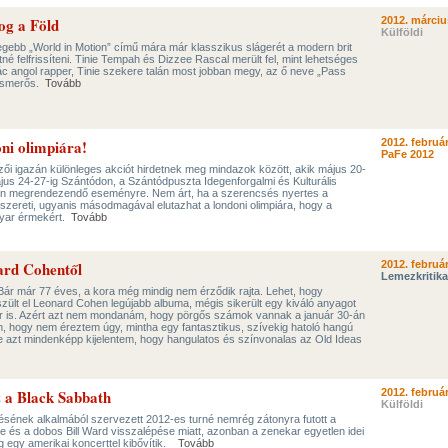
og a Föld
2012. márciu
Külföldi
gebb „World in Motion” című mára már klasszikus slágerét a modern brit
né felfrissíteni. Tinie Tempah és Dizzee Rascal merült fel, mint lehetséges
c angol rapper, Tinie szekere talán most jobban megy, az ő neve „Pass
 ismerős.
Tovább
oni olimpiára!
2012. február
PaFe 2012
zői igazán különleges akciót hirdetnek meg mindazok között, akik május 20-
ájus 24-27-ig Szántódon, a Szántódpuszta Idegenforgalmi és Kulturális
tén megrendezendő eseményre. Nem árt, ha a szerencsés nyertes a
s szereti, ugyanis másodmagával elutazhat a londoni olimpiára, hogy a
gyar érmekért.
Tovább
nard Cohentől
2012. február
Lemezkritika
Bár már 77 éves, a kora még mindig nem érződik rajta. Lehet, hogy
szült el Leonard Cohen legújabb albuma, mégis sikerült egy kiváló anyagot
er is. Azért azt nem mondanám, hogy pörgős számok vannak a január 30-án
, hogy nem éreztem úgy, mintha egy fantasztikus, szívekig hatoló hangú
azt mindenképp kijelentem, hogy hangulatos és színvonalas az Old Ideas
ez a Black Sabbath
2012. február
Külföldi
ésének alkalmából szervezett 2012-es turné nemrég zátonyra futott a
 és a dobos Bill Ward visszalépése miatt, azonban a zenekar egyetlen idei
g egy amerikai koncerttel kibővítik.
Tovább