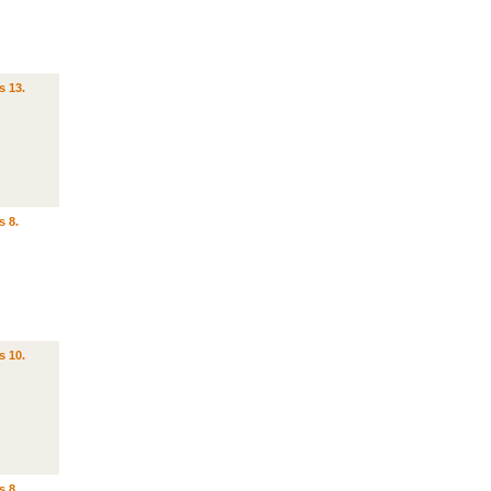
s 13.
s 8.
s 10.
s 8.