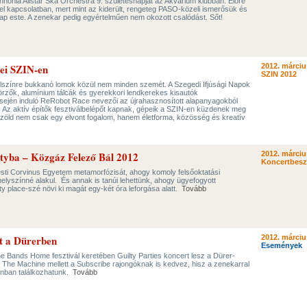
nónia Allstar Ska Orchestra 9. születésnapját az Akvárium klubban. Előre
el kapcsolatban, mert mint az kiderült, rengeteg PASO-közeli ismerősük és
znap este. A zenekar pedig egyértelműen nem okozott csalódást. Sőt!
dei SZIN-en
2012. márciu
SZIN 2012
felszínre bukkanó lomok közül nem minden szemét. A Szegedi Ifjúsági Napok
örzők, alumínium tálcák és gyerekkori lendkerekes kisautók
elsején induló ReRobot Race nevezői az újrahasznosított alapanyagokból
s. Az aktív építők fesztiválbelépőt kapnak, gépeik a SZIN-en küzdenek meg
 zöld nem csak egy elvont fogalom, hanem életforma, közösség és kreatív
artyba – Közgáz Felező Bál 2012
2012. márciu
Koncertbes
ti Corvinus Egyetem metamorfózisát, ahogy komoly felsőoktatási
elyszínné alakul. És annak is tanúi lehettünk, ahogy ügyefogyott
 place-szé növi ki magát egy-két óra leforgása alatt.
Tovább
rt a Dürerben
2012. márciu
Események
e Bands Home fesztivál keretében Guilty Parties koncert lesz a Dürer-
t The Machine mellett a Subscribe rajongóknak is kedvez, hisz a zenekarral
onban találkozhatunk.
Tovább