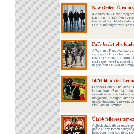
New Order: Újra for
A jó öreg New Order még öre
rap zene segítségével szeret
közreműködő. Mind a két srá
Out” című sláger miatt lehet
PaFe bérlettel a lond
A Pannónia Fesztivál szerve
ig megváltják bérletüket a m
Központ 40 hektáros terüle
rockzene mellett a sportot i
helyszínen szurkoljon a ma
Időtálló ötletek Leo
Leonard Cohen: Old Ideas | 
lassacskán – 7 év alatt – ké
összehoznia, tizenkettedsz
megjelenő korongon; azt sem
ember dúdolgatna nekem. De 
című album.
Tovább
Újabb fellépést terv
A Black Sabbath újraegyesül
gitáros Tony Iommi betegsége
fellépését most úgy tűnik mé