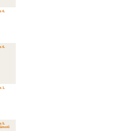
s 6.
s 6.
s 1.
s 5.
zámoló