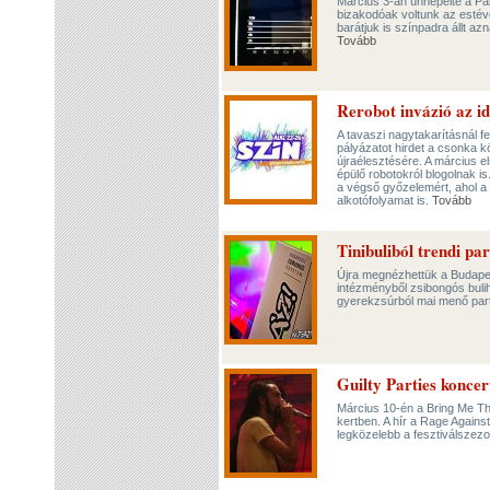
Március 3-án ünnepelte a Pan
bizakodóak voltunk az estév
barátjuk is színpadra állt a
Tovább
Rerobot invázió az i
A tavaszi nagytakarításnál 
pályázatot hirdet a csonka k
újraélesztésére. A március 
épülő robotokról blogolnak i
a végső győzelemért, ahol a
alkotófolyamat is.
Tovább
Tinibuliból trendi p
Újra megnézhettük a Budapes
intézményből zsibongós bulih
gyerekzsúrból mai menő party
Guilty Parties konce
Március 10-én a Bring Me Th
kertben. A hír a Rage Agains
legközelebb a fesztiválszez