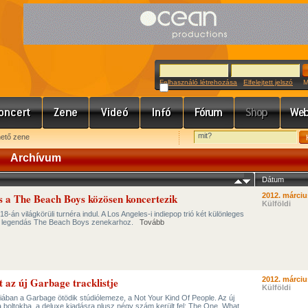
Felhasználó létrehozása
Elfelejtett jelszó
Meg
hető zene
Archívum
Dátum
és a The Beach Boys közösen koncertezik
2012. márciu
Külföldi
8-án világkörüli turnéra indul. A Los Angeles-i indiepop trió két különleges
k a legendás The Beach Boys zenekarhoz.
Tovább
 az új Garbage tracklistje
2012. márciu
Külföldi
iában a Garbage ötödik stúdiólemeze, a Not Your Kind Of People. Az új
a boltokba, a deluxe kiadásra plusz négy szám került fel: The One, What