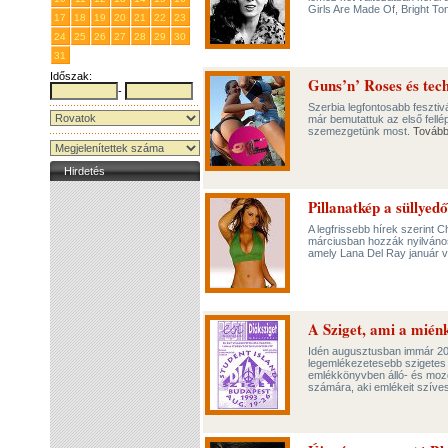
Girls Are Made Of, Bright To
17
18
19
20
21
22
23
24
25
26
27
28
29
30
31
1
2
3
4
5
6
Időszak:
Guns’n’ Roses és tec
-
Szerbia legfontosabb fesztiv
már bemutattuk az első fellé
szemezgetünk most.
Továb
Hirdetés
Pillanatkép a süllyed
A legfrissebb hírek szerint 
márciusban hozzák nyilvános
amely Lana Del Ray január 
A Sziget, ami a mién
Idén augusztusban immár 20. 
legemlékezetesebb szigetes pi
emlékkönyvben álló- és mozg
számára, aki emlékeit szív