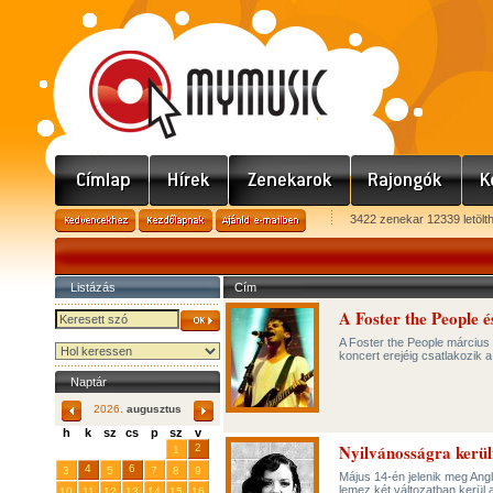
3422 zenekar 12339 letölt
Listázás
Cím
A Foster the People 
A Foster the People március 1
koncert erejéig csatlakozi
Naptár
2026.
augusztus
h
k
sz
cs
p
sz
v
Nyilvánosságra került
29
31
2
27
28
30
1
4
6
3
5
7
8
9
Május 14-én jelenik meg Angl
lemez két változatban kerül 
10
11
12
13
14
15
16