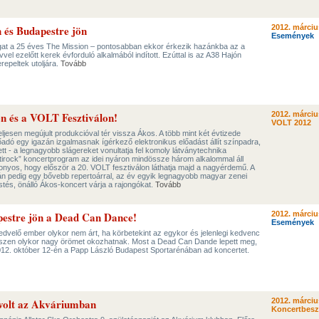
n és Budapestre jön
2012. márciu
Események
gat a 25 éves The Mission – pontosabban ekkor érkezik hazánkba az a
vvel ezelőtt kerek évforduló alkalmából indított. Ezúttal is az A38 Hajón
repeltek utoljára.
Tovább
en és a VOLT Fesztiválon!
2012. márciu
VOLT 2012
ljesen megújult produkcióval tér vissza Ákos. A több mint két évtizede
lőadó egy igazán izgalmasnak ígérkező elektronikus előadást állít színpadra,
tt - a legnagyobb slágereket vonultatja fel komoly látványtechnika
ntirock” koncertprogram az idei nyáron mindössze három alkalommal áll
onyos, hogy először a 20. VOLT fesztiválon láthatja majd a nagyérdemű. A
pján pedig egy bővebb repertoárral, az év egyik legnagyobb magyar zenei
és, önálló Ákos-koncert várja a rajongókat.
Tovább
pestre jön a Dead Can Dance!
2012. márciu
Események
dvelő ember olykor nem árt, ha körbetekint az egykor és jelenlegi kedvenc
iszen olykor nagy örömet okozhatnak. Most a Dead Can Dande lepett meg,
2012. október 12-én a Papp László Budapest Sportarénában ad koncertet.
 volt az Akváriumban
2012. márciu
Koncertbes