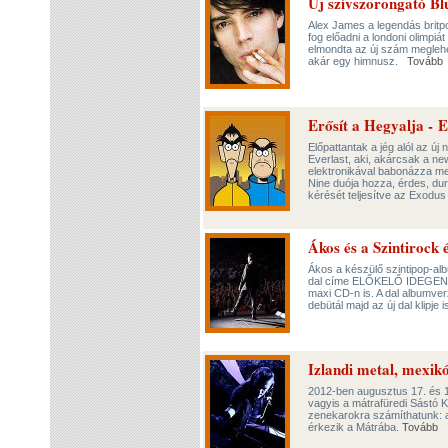
Új szívszorongató Bl
Alex James a legendás britpo
fog előadni a londoni olimp
elmondta az új szám meglehe
akár egy himnusz.
Tovább
Erősít a Hegyalja - 
Előpattantak a jég alól az ú
Everlast, aki, akárcsak a ne
elektronikával babonázza me
Nine duója hozza, érdes, dur
kérését teljesítve az Exodus 
Ákos és a Szintirock 
Ákos a készülő szintipop-albu
dal címe ELŐKELŐ IDEGEN, el
maxi CD-n is. A dal albumver
debütál majd az új dal klipje i
Izlandi metal, mexikó
2012-ben augusztus 17. és 19
vagyis a mátrafüredi Sástó 
zenekarokra számíthatunk: a 
érkezik a Mátrába.
Tovább