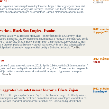
ur dal
Külföldi
p együttes basszusgitárosa kijelentette, hogy a Blur egy egészen új dalt
iát záró ceremónián. Ahogy azt Jeremy Clarkson Top Gear műsorában is
tősen szívszorongatóra sikeredett és James elmondása szerint olyan,
Everlast, Black Sun Empire, Exodus
2012. márciu
Hegyalja 201
j nevek: a lucky 13 Borsodi Hegyalja Fesztiválon fellép a Grammy-díjas
wporti Skindred, tavaly megjelent albumot hoz a magyar rajongóknak. Sötét
g a fesztiválozókat a Black Sun Empire, a hip-hopposabb vonalat az Evil
va ütemek pedig a Broken Note-tól várhatók. A thrash érát a hegyaljások
képviseli, alternatív ragga metállal pedig a Skindred érkezik.
Tovább
éve
2012. márciu
Hazai
m első dalát a tervek szerint 2012. április 12-én, csütörtökön mutatja be. A
érhető lesz a digitális zeneáruházakban, pl. az iTunes-on, és megjelenik
ziója mellett zseniális remixek színesítik a képet. Ugyanezen a napon
s.
Tovább
i aggrotech és sötét német horror a Fekete Zajon
2012. márciu
Események
. között zajlik majd a Fekete Zaj Fesztivál a már megszokott helyszínen,
Kempingben. A korábbi évekhez hasonlóan idén is különleges előadókra és
Sólstafir Izlandról, Xenomorph Berlinből, az Hocico pedig Mexikóból