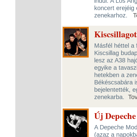
indul. A Los Ang
koncert erejéig
zenekarhoz.
T
Kiscsillagot
Másfél héttel a 
Kiscsillag buda
lesz az A38 haj
egyike a tavasz
hetekben a zen
Békéscsabára is
bejelentették, 
zenekarba.
To
Új Depeche
A Depeche Mode 
(azaz a napokb