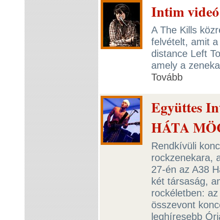
Intim videó
A The Kills köz
felvételt, amit 
distance Left T
amely a zenekar
Tovább
Együttes I
HÁTA MÖ
Rendkívüli konc
rockzenekara, a
27-én az A38 Ha
két társaság, a
rockéletben: az
összevont konce
leghíresebb Óri