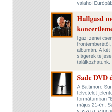
valahol Európá
Hallgasd me
koncertleme
Igazi zenei cse
frontemberétől, 
albumán. A két
slágerek teljese
találkozhatunk.
Sade DVD é
A Baltimore Sun
felvételét jele
formátumban "B
május 21-én. Sa
vissza a színpa