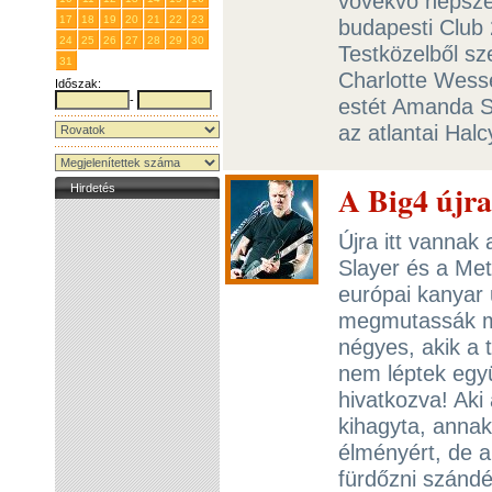
vövekvő népsze
17
18
19
20
21
22
23
budapesti Club
24
25
26
27
28
29
30
Testközelből sz
31
1
2
3
4
5
6
Charlotte Wess
Időszak:
-
estét Amanda Som
az atlantai Hal
A Big4 újr
Hirdetés
Újra itt vannak
Slayer és a Meta
európai kanyar 
megmutassák mi
négyes, akik a 
nem léptek együ
hivatkozva! Aki
kihagyta, annak 
élményért, de 
fürdőzni szánd