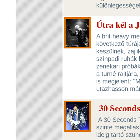
különlegességek
Útra kél a 
A brit heavy me
következő túrájá
készülnek, zajli
színpadi ruhák 
zenekari próbák
a turné rajtjár
is megjelent: "M
utazhasson már 
30 Seconds 
A 30 Seconds T
szinte megállá
ideig tartó szün