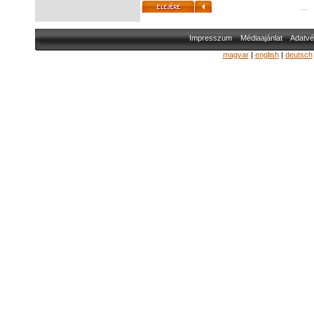
...
Impresszum
Médiaajánlat
Adatvé
magyar
|
english
|
deutsch