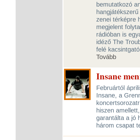
bemutatkozó a
hangjátékszerű
zenei térképre 
megjelent folyt
rádióban is egy
idéző The Troub
felé kacsintgat
Tovább
Insane men
Februártól ápril
Insane, a Gren
koncertsorozatr
hiszen amellett
garantálta a jó
három csapat t