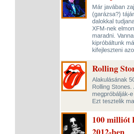
Már javában za
(garázsa?) táján
dalokkal tudjan
XFM-nek elmond
maradni. Vannak
kipróbáltunk má
kifejleszteni a
Rolling Ston
Alakulásának 50
Rolling Stones. A
megpróbálják-e m
Ezt tesztelik ma
100 milliót
2012-ben