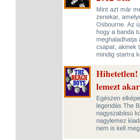
Mint azt már me
zenekar, amely
Osbourne. Az új
hogy a banda t
meghaladhatja a
csapat, akinek 
mindig startra 
Hihetetlen!
lemezt akar
Egészen elképes
legendás The B
nagyszabású ko
nagylemez kiadá
nem is kell meg