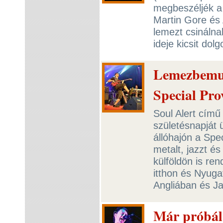
megbeszéljék a 
Martin Gore és 
lemezt csinálna
ideje kicsit dolg
Lemezbemut
Special Pro
Soul Alert című
születésnapját 
állóhajón a Spe
metalt, jazzt és
külföldön is re
itthon és Nyuga
Angliában és J
Már próbál