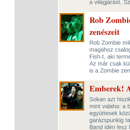
a világjárást. S
Rob Zombie
zenészeit
Rob Zombie mikö
magához csalog
Fish-t, aki ter
Az már csak kü
is a Zombie zen
Emberek! A
Sokan azt hiszi
mint valaha: a 
együttesek közü
garázspunkig t
Band idén lesz 