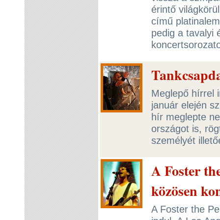
érintő világkörü
című platinalem
pedig a tavalyi
koncertsorozato
Tankcsapda
Meglepő hírrel 
január elején s
hír meglepte n
országot is, rög
személyét illet
A Foster th
közösen ko
A Foster the Pe