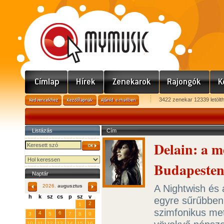
3422 zenekar 12339 letölt
Listázás
Cím
Delain: a m
Budapeste
Naptár
A Nightwish és 
2026.
augusztus
h
k
sz
cs
p
sz
v
egyre sűrűbben 
29
31
2
27
28
30
1
szimfonikus me
4
6
3
5
7
8
9
10
11
12
13
14
15
16