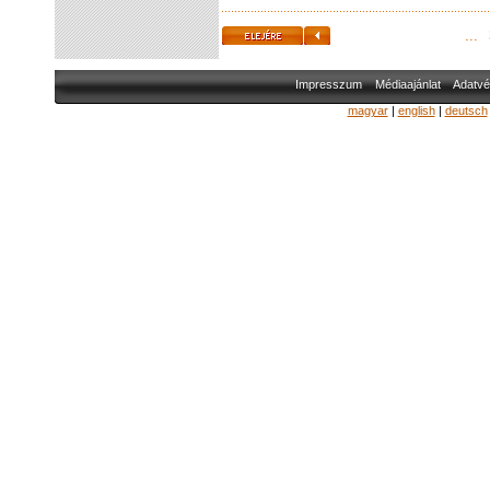
...
Impresszum
Médiaajánlat
Adatvé
magyar
|
english
|
deutsch