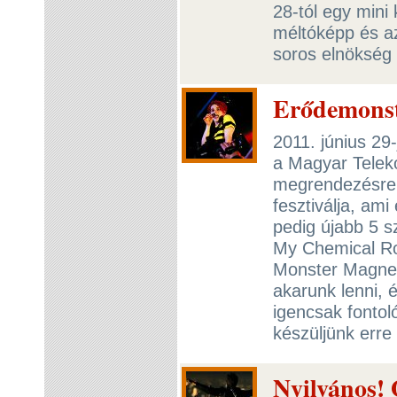
28-tól egy mini
méltóképp és az
soros elnökség 
Erődemonst
2011. június 29-
a Magyar Telek
megrendezésre 
fesztiválja, ami 
pedig újabb 5 s
My Chemical Ro
Monster Magnet
akarunk lenni, 
igencsak fontoló
készüljünk erre
Nyilvános! 