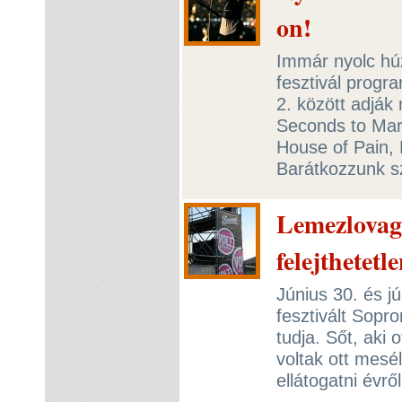
on!
Immár nyolc hú
fesztivál progra
2. között adják
Seconds to Mar
House of Pain, 
Barátkozzunk s
Lemezlovag 
felejthetet
Június 30. és j
fesztivált Sopr
tudja. Sőt, aki 
voltak ott mesé
ellátogatni évr