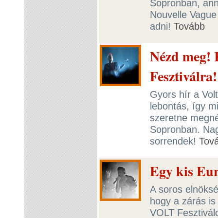
Sopronban, anna
Nouvelle Vague 
adni!
Tovább
Nézd meg! 
Fesztiválra!
Gyors hír a Volt
lebontás, így m
szeretne megnéz
Sopronban. Nag
sorrendek!
Tov
Egy kis Eu
A soros elnöksé
hogy a zárás i
VOLT Fesztiválo