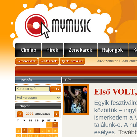
3422 zenekar 12339 letölt
Listázás
Cím
Első VOLT, 
Egyik fesztivál
Naptár
közöttük – irigy
2026.
augusztus
ismerkedem a V
h
k
sz
cs
p
sz
v
találunk-e. A n
29
31
2
27
28
30
1
4
6
esélyes.
Továb
3
5
7
8
9
10
11
12
13
14
15
16