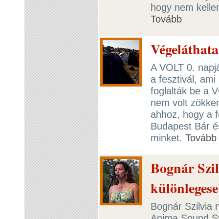
hogy nem kellen
Tovább
Végeláthata
A VOLT 0. nap
a fesztivál, am
foglalták be a 
nem volt zökken
ahhoz, hogy a f
Budapest Bár é
minket.
Tovább
Bognár Szil
különlegese
Bognár Szilvia 
Anima Sound Sy