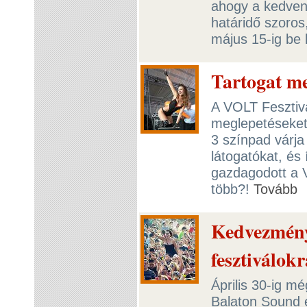
ahogy a kedvenc
határidő szoros
május 15-ig be 
Tartogat me
A VOLT Fesztivá
meglepetéseket
3 színpad várja 
látogatókat, és 
gazdagodott a 
több?!
Tovább
Kedvezmény
fesztiválokr
Április 30-ig m
Balaton Sound é