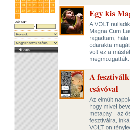
17
18
19
20
21
22
23
Egy kis M
24
25
26
27
28
29
30
31
1
2
3
4
5
6
Időszak:
A VOLT nulladik
-
Magna Cum Laud
ragadtam, hála
odarakta magát
Hirdetés
volt ez a másfél
megmozgatták
A fesztiválk
csávóval
Az elmúlt napok
hogy mivel beve
metapay - az ös
fesztiválra, in
VOLT-on tényleg