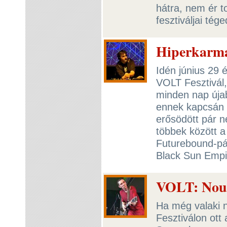
hátra, nem ér t
fesztiváljai tég
Hiperkarma
Idén június 29 
VOLT Fesztivál,
minden nap újab
ennek kapcsán m
erősödött pár n
többek között a
Futurebound-pá
Black Sun Empir
VOLT: Nouv
Ha még valaki 
Fesztiválon ott 