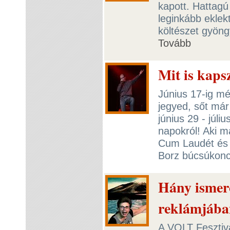
kapott. Hattagú
leginkább eklek
költészet gyöng
Tovább
Mit is kap
Június 17-ig m
jegyed, sőt már
június 29 - júliu
napokról! Aki m
Cum Laudét és 
Borz búcsúkonce
Hány ismer
reklámjába
A VOLT Fesztivá