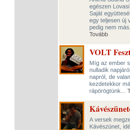
egészen Lovasi 
Saját együttesé
egy teljesen új 
pedig nem más, 
Tovább
VOLT Feszti
Míg az ember si
nulladik napjár
napról, de vala
kezdetekkor más
rápörögtünk...
Kávészünete
A versek megzen
Kávészünet, idé