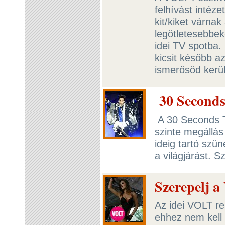
felhívást intéze
kit/kiket várnak
legötletesebbek
idei TV spotba.
kicsit később a
ismerősöd kerü
30 Seconds 
A 30 Seconds T
szinte megállá
ideig tartó szün
a világjárást. S
Szerepelj 
Az idei VOLT re
ehhez nem kell 