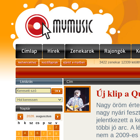
3422 zenekar 12339 letölt
Listázás
Cím
Új klip a Q
Nagy öröm érte 
Naptár
nagy nyári feszt
2026.
augusztus
jelentkezett a k
h
k
sz
cs
p
sz
v
többi jó arc. A
29
31
2
27
28
30
1
4
6
nem a 2009-es 
3
5
7
8
9
10
11
12
13
14
15
16