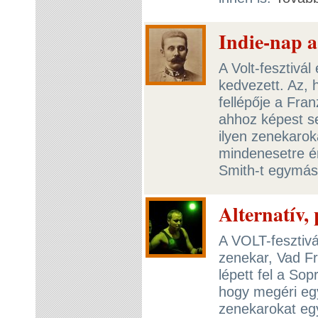
Indie-nap a
A Volt-fesztivál
kedvezett. Az, 
fellépője a Fran
ahhoz képest s
ilyen zenekaroka
mindenesetre é
Smith-t egymás
Alternatív
A VOLT-fesztivá
zenekar, Vad Fr
lépett fel a So
hogy megéri egy
zenekarokat eg