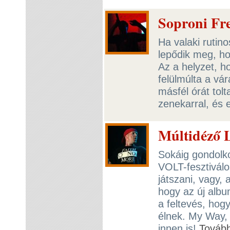
Soproni Fre
Ha valaki rutin
lepődik meg, ho
Az a helyzet, h
felülmúlta a vá
másfél órát tolt
zenekarral, és
Múltidéző L
Sokáig gondolko
VOLT-fesztiválo
játszani, vagy, 
hogy az új albu
a feltevés, hogy
élnek. My Way,
innen is!
Továb