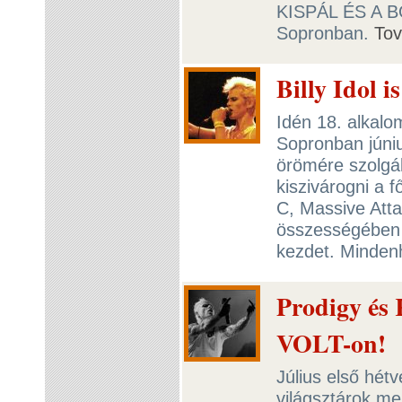
KISPÁL ÉS A BO
Sopronban.
To
Billy Idol 
Idén 18. alkalo
Sopronban júniu
örömére szolgá
kiszivárogni a f
C, Massive Atta
összességében 
kezdet. Mindenh
Prodigy és
VOLT-on!
Július első hét
világsztárok me