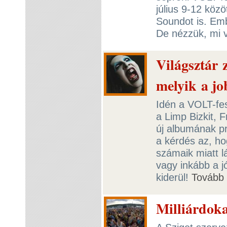
július 9-12 köz
Soundot is. Embe
De nézzük, mi 
Világsztár
melyik a j
Idén a VOLT-fes
a Limp Bizkit, 
új albumának p
a kérdés az, hog
számaik miatt l
vagy inkább a j
kiderül!
Tovább
Milliárdoka