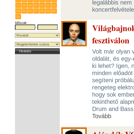
legalábbis nem
17
18
19
20
21
22
23
koncertfelvétel
24
25
26
27
28
29
30
31
1
2
3
4
5
6
Időszak:
Világbajno
-
fesztiválon
Volt már olyan 
Hirdetés
oldalát, és egy
ki lehet? Igen,
minden előadót 
segíteni próbál
rengeteg elektr
hogy sok ember
tekinthető alap
Drum and Bass, 
Tovább