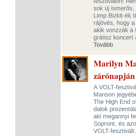
fesztiválon! R
sok új ismerős,
Limp Bizkit-ék t
rájövés, hogy 
akik vonzzák a 
grátisz koncert
Tovább
Marilyn Ma
zárónapján
A VOLT-fesztivá
Manson jegyében
The High End o
dalok prezentál
aki megannyi fe
Sopront, és azo
VOLT-fesztivált