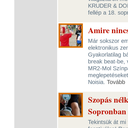
KRUDER & DOR
fellép a 18. so
Amire nincs
Már sokszor eml
elektronikus zen
Gyakorlatilag 
break beat-be, 
MR2-Mol Színpa
meglepetéseket
Noisia.
Tovább
Szopás nélkü
Sopronban
Tekintsük át mi