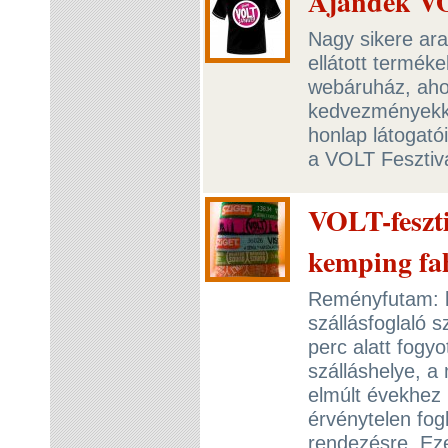
Ajándék VO
Nagy sikere ara
ellátott terméke
webáruház, ahol
kedvezményekke
honlap látogató
a VOLT Fesztivá
VOLT-feszti
kemping fa
Reményfutam: k
szállásfoglaló s
perc alatt fogyo
szálláshelye, a
elmúlt évekhez
érvénytelen fog
rendezésre. Ez