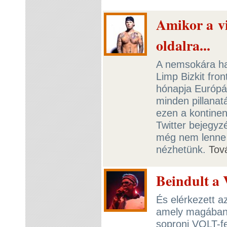
Amikor a vi
oldalra...
A nemsokára ha
Limp Bizkit fro
hónapja Európáb
minden pillanat
ezen a kontine
Twitter bejegyz
még nem lenne e
nézhetünk.
Tov
Beindult a
És elérkezett az
amely magában fo
soproni VOLT-fe