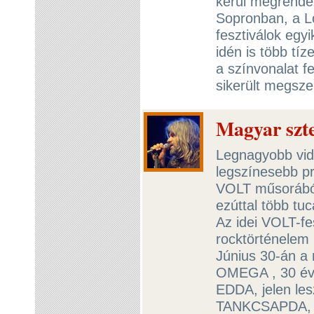
kerül megrende
Sopronban, a Lő
fesztiválok eg
idén is több tí
a színvonalat fe
sikerült megsz
Magyar szt
Legnagyobb vidé
legszínesebb pr
VOLT műsorából 
ezúttal több tuc
Az idei VOLT-fe
rocktörténelem 
Június 30-án a 
OMEGA , 30 éve
EDDA, jelen les
TANKCSAPDA, a 