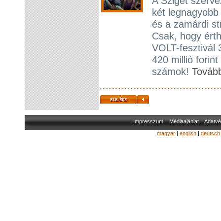
A Sziget szerve
két legnagyobb
és a zamárdi st
Csak, hogy érth
VOLT-fesztivál 
420 millió fori
számok!
Továb
Impresszum
Médiaajánlat
Adatvé
magyar
|
english
|
deutsch