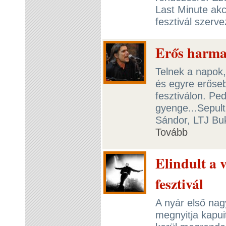
Last Minute akc
fesztivál szerve
Erős harma
Telnek a napok,
és egyre erőse
fesztiválon. Pe
gyenge...Sepul
Sándor, LTJ B
Tovább
Elindult a 
fesztivál
A nyár első nag
megnyitja kapuit