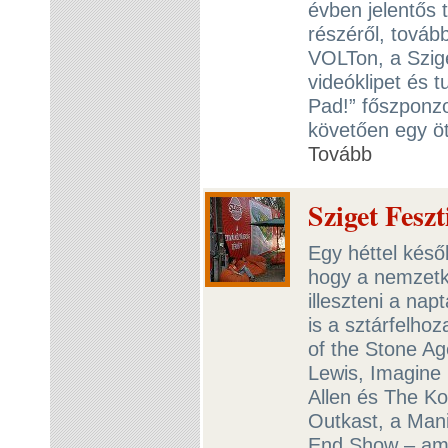
évben jelentős 
részéről, továb
VOLTon, a Szige
videóklipet és 
Pad!” főszponz
követően egy öt
Tovább
Sziget Fesz
Egy héttel késő
hogy a nemzetk
illeszteni a na
is a sztárfelho
of the Stone A
Lewis, Imagine D
Allen és The Ko
Outkast, a Mani
End Show – amit