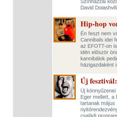
Színházzal közö
David Doiashvili
Hip-hop vo
Én feszt nem vá
Cannibals idei 
az EFOTT-on is 
idén először ön
kannibálok ped
házigazdaként i
Új fesztivál
Új könnyűzenei f
Eger mellett, a
tartanak május 
nyitórendezvény
családi program