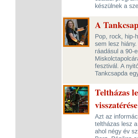
készülnek a sz
A Tankcsap
Pop, rock, hip-
sem lesz hiány.
ráadásul a 90-e
Miskolctapolcár
fesztivál. A ny
Tankcsapda egy
Teltházas le
visszatérés
Azt az informá
teltházas lesz 
ahol négy év sz