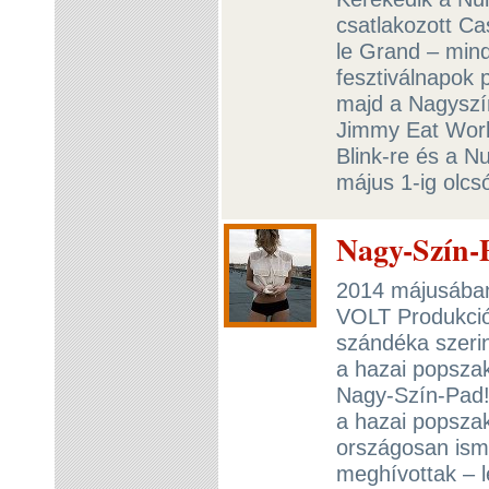
csatlakozott C
le Grand – mind
fesztiválnapok 
majd a Nagyszín
Jimmy Eat World
Blink-re és a N
május 1-ig olcs
Nagy-Szín-P
2014 májusában 
VOLT Produkció
szándéka szerin
a hazai popsza
Nagy-Szín-Pad!
a hazai popszakm
országosan isme
meghívottak – 