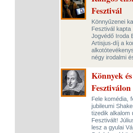
Fesztivál
Könnyűzenei ka
Fesztivál kapta
Jogvédő Iroda 
Artisjus-díj a 
alkotótevékenys
négy irodalmi é
Könnyek és
Fesztiválon
Fele komédia, f
jubileumi Shake
tizedik alkalom
Fesztivált! Júl
lesz a gyulai V