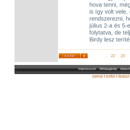
hova tenni, még
is így volt vele
rendszerezni, h
július 2-a és 5
folytatva, de t
Birdy lesz terít
...
22
23
Impresszum
Médiaajánlat
Adatvé
magyar
|
english
|
deutsch