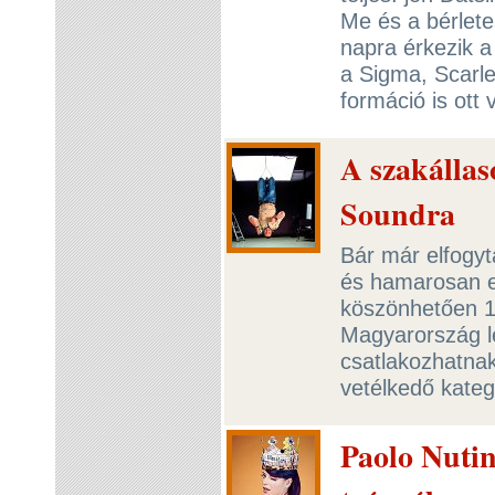
Me és a bérlete
napra érkezik a
a Sigma, Scarl
formáció is ott 
A szakállas
Soundra
Bár már elfogyt
és hamarosan e
köszönhetően 10
Magyarország le
csatlakozhatna
vetélkedő kateg
Paolo Nutini