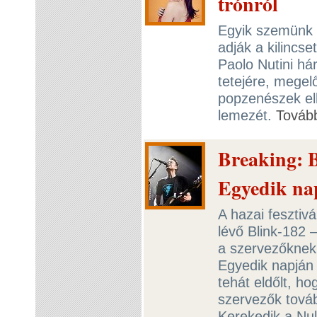
trónról
Egyik szemünk 
adják a kilincse
Paolo Nutini h
tetejére, megel
popzenészek elle
lemezét.
Továb
Breaking: B
Egyedik na
A hazai fesztiv
lévő Blink-182 
a szervezőknek
Egyedik napján
tehát eldőlt, h
szervezők továb
Kerekedik a Nul