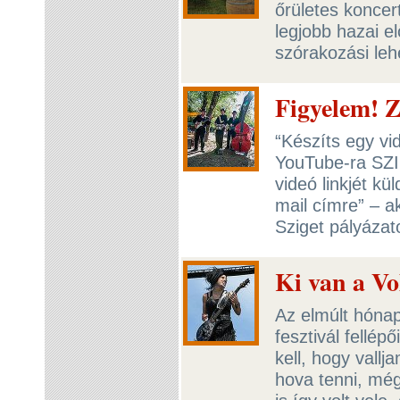
őrületes koncer
legjobb hazai 
szórakozási leh
Figyelem! Z
“Készíts egy vi
YouTube-ra SZI
videó linkjét kü
mail címre” – ak
Sziget pályázato
Ki van a Vol
Az elmúlt hóna
fesztivál fellép
kell, hogy vall
hova tenni, még