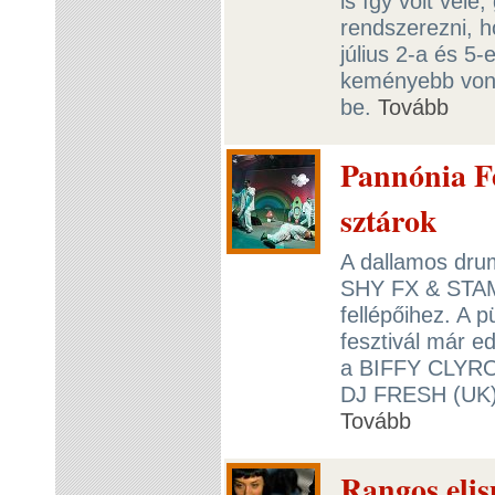
is így volt vele
rendszerezni, h
július 2-a és 5-
keményebb vonal
be.
Tovább
Pannónia Fe
sztárok
A dallamos dru
SHY FX & STAM
fellépőihez. A
fesztivál már ed
a BIFFY CLYR
DJ FRESH (UK).
Tovább
Rangos eli