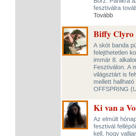
Borz. Pánikra 
fesztiválra tov
Tovább
Biffy Clyro
A skót banda p
felejthetetlen k
immár 8. alkal
Fesztiválon. A 
világsztárt is
mellett hallhat
OFFSPRING (US
Ki van a Vo
Az elmúlt hóna
fesztivál fellép
kell, hogy vall