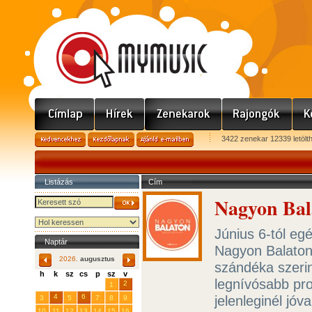
3422 zenekar 12339 letölt
Listázás
Cím
Nagyon Bal
Június 6-tól egé
Naptár
Nagyon Balaton
2026.
augusztus
szándéka szerin
h
k
sz
cs
p
sz
v
legnívósabb pro
29
31
2
27
28
30
1
4
6
jelenleginél jóv
3
5
7
8
9
10
11
12
13
14
15
16