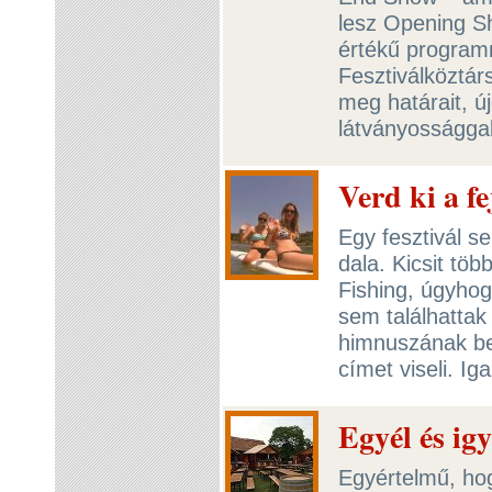
lesz Opening S
értékű programn
Fesztiválköztár
meg határait, ú
látványosságga
Verd ki a fe
Egy fesztivál s
dala. Kicsit tö
Fishing, úgyho
sem találhattak
himnuszának bem
címet viseli. Ig
Egyél és ig
Egyértelmű, hog