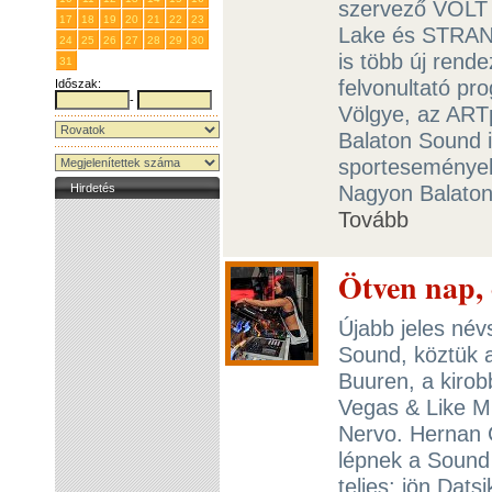
szervező VOLT P
17
18
19
20
21
22
23
Lake és STRAND
24
25
26
27
28
29
30
is több új rend
31
1
2
3
4
5
6
felvonultató p
Időszak:
-
Völgye, az AR
Balaton Sound i
sportesemények
Nagyon Balaton
Hirdetés
Tovább
Ötven nap
Újabb jeles név
Sound, köztük a
Buuren, a kirob
Vegas & Like Mi
Nervo. Hernan 
lépnek a Sound
teljes: jön Dats