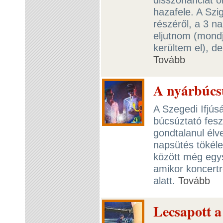
hazafele. A Szi
részéről, a 3 n
eljutnom (mondj
kerültem el), d
Tovább
A nyárbúcs
A Szegedi Ifjús
búcsúztató fesz
gondtalanul élv
napsütés tökéle
között még egys
amikor koncertr
alatt.
Tovább
Lecsapott a