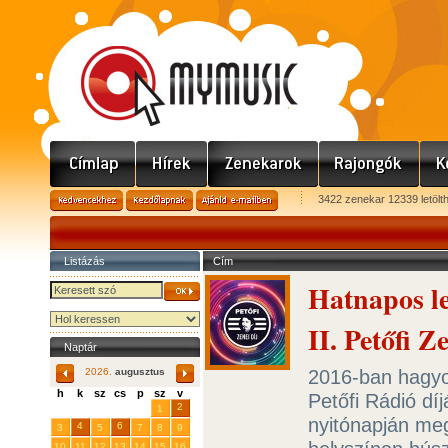
3422 zenekar 12339 letölt
Listázás
Cím
Hatnapos le
II. Petőfi Z
Naptár
2016-ban hagyo
2026.
augusztus
h
k
sz
cs
p
sz
v
Petőfi Rádió dí
29
31
2
27
28
30
1
nyitónapján meg
4
6
3
5
7
8
9
10
11
12
13
14
15
16