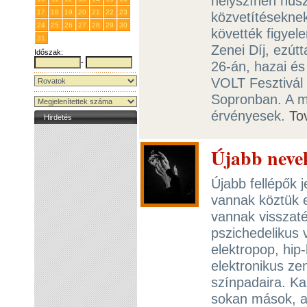
helyszínen húsz
17
18
19
20
21
22
23
közvetítéseknek
24
25
26
27
28
29
30
követték figyel
31
1
2
3
4
5
6
Zenei Díj, ezút
Időszak:
-
26-án, hazai és
VOLT Fesztivál 
Sopronban. A m
érvényesek.
To
Hirdetés
Újabb nevek
Újabb fellépők j
vannak köztük e
vannak visszaté
pszichedelikus 
elektropop, hip
elektronikus ze
színpadaira. Kas
sokan mások, a 