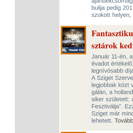
ajándékcsomag i
bulija pedig 201
szokott helyen
Fantasztiku
sztárok ked
Január 11-én, a
évadot értékelő
legnívósabb díj
A Sziget Szerve
legjobbak közt 
gálán, a holla
siker született:
Fesztiválja”. Ez
Sziget már mind
lehetett.
Továb