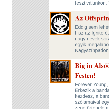
fesztiválunkon.
Az Offsprin
Eddig sem lehet
hisz az Ignite é
nagy nevek sora
egyik megalapoz
Nagyszínpadon 
Big in Alsó
Festen!
Forever Young, 
Érkezik a banda
kezdesz, a banda
szólamaival egy
zenetörténelem