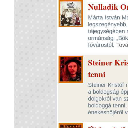
Nulladik O
Márta István M
legszegényebb,
tájegységében r
ormánsági „Bőkö
fővárostól.
Tov
Steiner Kri
tenni
Steiner Kristóf
a boldogság épp
dolgokról van s
boldoggá tenni,
énekesnőjéről v