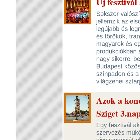
Új fesztivá
Sokszor valósz
jellemzik az el
legújabb és leg
és törökök, fra
magyarok és egy
produkciókban 
nagy sikerrel 
Budapest közös 
színpadon és a
világzenei sztár
Azok a konc
Sziget 3.na
Egy fesztivál a
szervezés működ
disszonanciát o