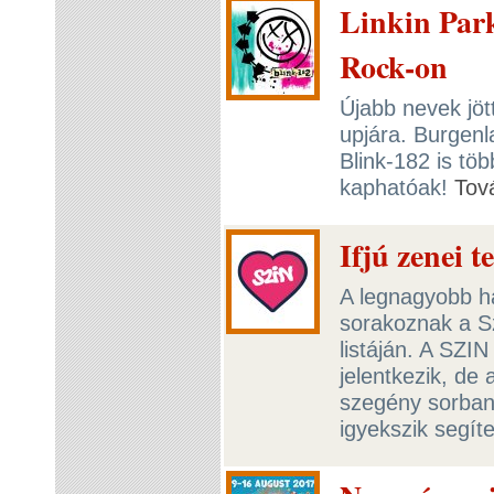
Linkin Park
Rock-on
Újabb nevek jöt
upjára. Burgenl
Blink-182 is tö
kaphatóak!
Tov
Ifjú zenei 
A legnagyobb h
sorakoznak a Sz
listáján. A SZI
jelentkezik, de 
szegény sorban 
igyekszik segít