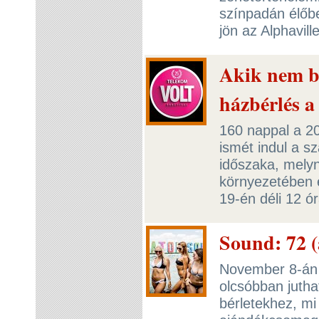
színpadán élőb
jön az Alphavill
Akik nem bí
házbérlés 
160 nappal a 20
ismét indul a s
időszaka, mely
környezetében 
19-én déli 12 ó
Sound: 72 (
November 8-án 
olcsóbban jutha
bérletekhez, mi 