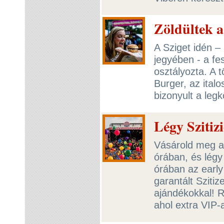
Zöldültek a
A Sziget idén –
jegyében - a fe
osztályozta. A 
Burger, az ital
bizonyult a le
Légy Szitiz
Vásárold meg a 
órában, és légy
órában az early
garantált Sziti
ajándékokkal! R
ahol extra VIP