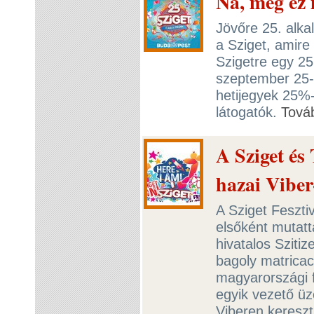
Na, még ez 
Jövőre 25. alka
a Sziget, amire
Szigetre egy 25 
szeptember 25-
hetijegyek 25%-
látogatók.
Tová
A Sziget és
hazai Vibe
A Sziget Feszti
elsőként mutatt
hivatalos Sziti
bagoly matrica
magyarországi f
egyik vezető ü
Viberen kereszt