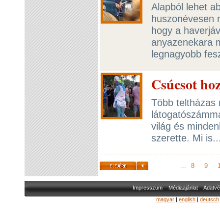
Alapból lehet a
huszonévesen má
hogy a haverjá
anyazenekara mel
legnagyobb fesz
Csúcsot hoz
Több teltházas n
látogatószámmal 
világ és minden
szerette. Mi is.
...
8
9
Impresszum
Médiaajánlat
Adatvé
magyar
|
english
|
deutsch