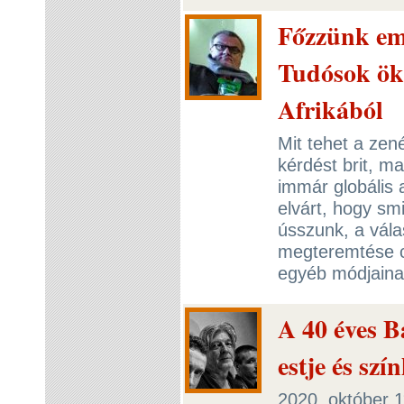
Főzzünk em
Tudósok ök
Afrikából
Mit tehet a zen
kérdést brit, m
immár globális 
elvárt, hogy sm
ússzunk, a vála
megteremtése c
egyéb módjaina
A 40 éves B
estje és sz
2020. október 1