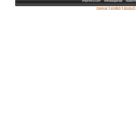
Impresszum
Médiaajánlat
Adatvé
magyar
|
english
|
deutsch