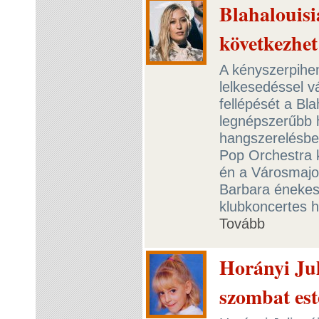
Blahalouis
következhet
A kényszerpihen
lelkesedéssel v
fellépését a Bla
legnépszerűbb h
hangszerelésbe
Pop Orchestra 
én a Városmajo
Barbara énekes 
klubkoncertes h
Tovább
Horányi Jul
szombat est