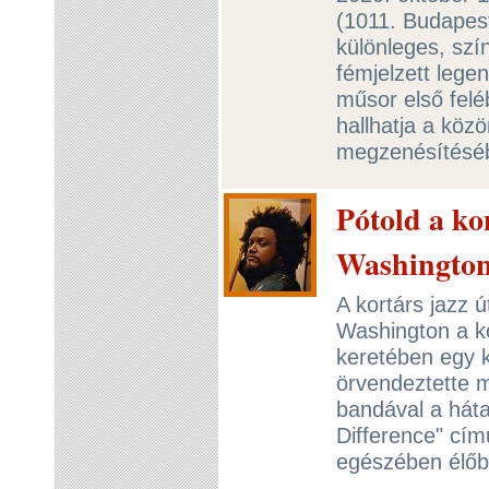
(1011. Budapest
különleges, szí
fémjelzett legen
műsor első felé
hallhatja a köz
megzenésítésé
Pótold a k
Washington 
A kortárs jazz
Washington a k
keretében egy k
örvendeztette 
bandával a hát
Difference" cím
egészében élőb