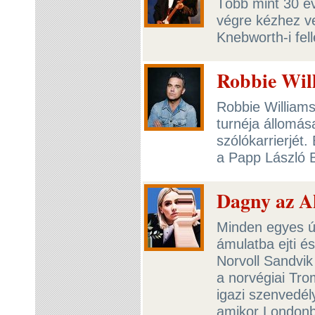
Több mint 30 éve
végre kézhez v
Knebworth-i fe
Robbie Wil
Robbie Williams
turnéja állomás
szólókarrierjét
a Papp László 
Dagny az 
Minden egyes új
ámulatba ejti 
Norvoll Sandvik
a norvégiai Tro
igazi szenvedély
amikor Londonb