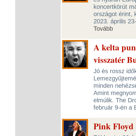
koncertkörút má
országot érint,
2023. április 2
Tovább
A kelta pu
visszatér B
Jó és rossz idő
Lemezgyűjtemény
minden nehézség
Amint megnyomo
elmúlik. The Dr
február 9-én a
Pink Floyd 