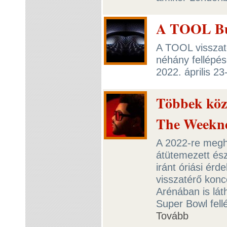
A TOOL Bu
A TOOL visszat
néhány fellépés
2022. április 2
Többek közö
The Weekn
A 2022-re meghi
átütemezett ész
iránt óriási érd
visszatérő kon
Arénában is lát
Super Bowl fellé
Tovább