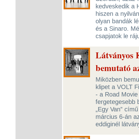
kedveskedik a 
hiszen a nyilvá
olyan bandák lé
és a Sinaro. M
csapjatok le rá
Látványos 
bemutató a
Miközben bemut
klipet a VOLT F
- a Road Movie 
fergetegesebb 
„Egy Van” című
március 6-án a
eddiginél látvá