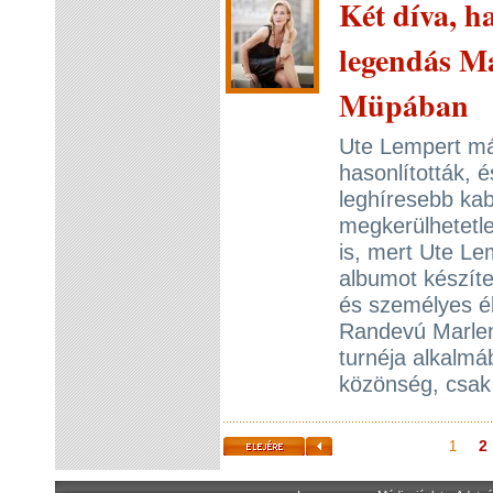
Két díva, h
legendás Ma
Müpában
Ute Lempert má
hasonlították, é
leghíresebb ka
megkerülhetetle
is, mert Ute L
albumot készíte
és személyes él
Randevú Marlené
turnéja alkalmá
közönség, csak
2
1