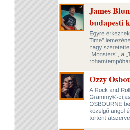
James Blun
budapesti k
Egyre érkeznek
Time” lemezének
nagy szeretettel
„Monsters”, a „T
rohamtempóban 
Ozzy Osbou
A Rock and Rol
Grammy®-díjas
OSBOURNE beje
közelgő angol é
történt átszerv