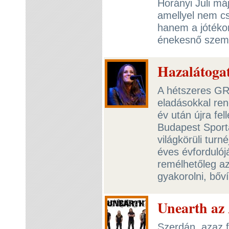
Horányi Juli má
amellyel nem cs
hanem a jótékon
énekesnő szemé
Hazalátogat
A hétszeres GR
eladásokkal ren
év után újra fe
Budapest Sport
világkörüli turn
éves évfordulój
remélhetőleg a
gyakorolni, bőv
Unearth az
Szerdán, azaz 