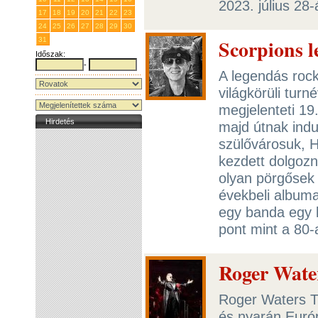
2023. július 28
17
18
19
20
21
22
23
24
25
26
27
28
29
30
Scorpions l
31
1
2
3
4
5
6
Időszak:
-
A legendás roc
világkörüli tu
megjelenteti 19
Hirdetés
majd útnak indul
szülővárosuk, H
kezdett dolgozn
olyan pörgősek 
évekbeli albuma
egy banda egy 
pont mint a 80
Roger Water
Roger Waters Th
és nyarán Európ