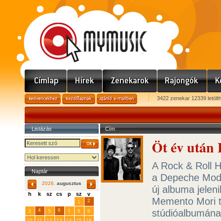
3422 zenekar 12339 letölt
Listázás
Cím
Öt év után
A Rock & Roll 
Naptár
a Depeche Mode
2026.
augusztus
új albuma jeleni
h
k
sz
cs
p
sz
v
Memento Mori t
29
31
2
27
28
30
1
4
6
stúdióalbumának
3
5
7
8
9
10
11
12
13
14
15
16