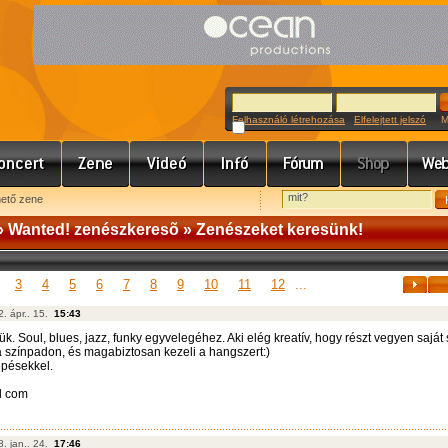
Felhasználó létrehozása
Elfelejtett jelszó
Meg
hető zene
»
Wanted! zenészkeresõ
» Zenészeket keresünk!
3
4
5
6
7
8
9
10
11
12
...
. ápr.. 15.
15:43
ük. Soul, blues, jazz, funky egyvelegéhez. Aki elég kreatív, hogy részt vegyen sajá
 a színpadon, és magabiztosan kezeli a hangszert:)
épésekkel.
l com
. jan.. 24.
17:46