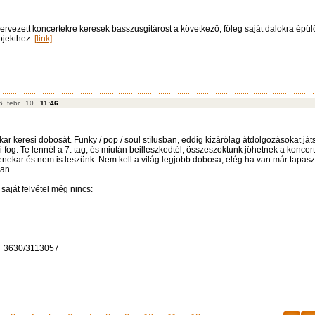
szervezett koncertekre keresek basszusgitárost a következő, főleg saját dalokra épülő
ojekthez:
[link]
. febr.. 10.
11:46
r keresi dobosát. Funky / pop / soul stílusban, eddig kizárólag átdolgozásokat ját
i fog. Te lennél a 7. tag, és miután beilleszkedtél, összeszoktunk jöhetnek a koncert
ekar és nem is leszünk. Nem kell a világ legjobb dobosa, elég ha van már tapasz
ban.
aját felvétel még nincs:
: +3630/3113057