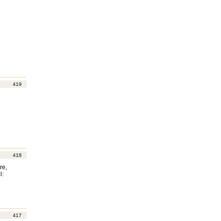
419
418
re,
l:
417