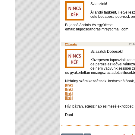
Sziasztok!
Állandó tagként, illetve le
célú budapesti pop-rock pr
Bujdosó András és együttese
email: bujdosoandrasimre@gmail.com
23beats
2016
Sziasztok Dobosok!
Közepesen tapasztalt zeneka
de persze ez idővel változn
de nem vagyunk session zen
és gyakorlottan mozogsz az adott stílusok
Néhány szám kezdésnek, kedvcsinálónak, s
[link]
[link]
[link]
[link]
Hívj bátran, egész nap és mesélek többet
Dani