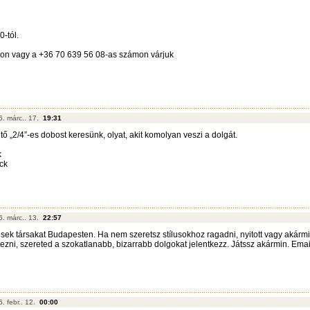
-tól.
-on vagy a +36 70 639 56 08-as számon várjuk
6. márc.. 17.
19:31
ő „2/4”-es dobost keresünk, olyat, akit komolyan veszi a dolgát.
k
ock
6. márc.. 13.
22:57
ek társakat Budapesten. Ha nem szeretsz stílusokhoz ragadni, nyitott vagy akármi
ezni, szereted a szokatlanabb, bizarrabb dolgokat jelentkezz. Játssz akármin. Emai
. febr.. 12.
00:00