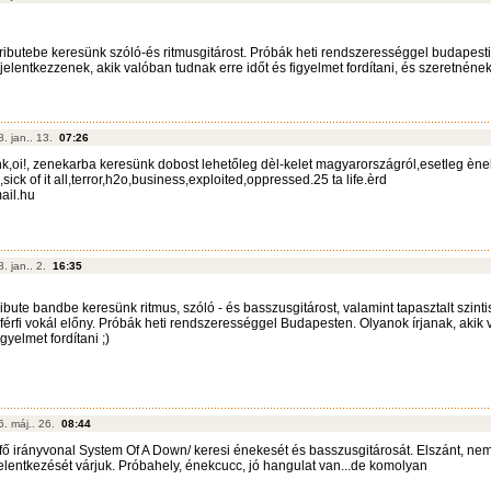
tributebe keresünk szóló-és ritmusgitárost. Próbák heti rendszerességgel budapesti
elentkezzenek, akik valóban tudnak erre időt és figyelmet fordítani, és szeretnéne
. jan.. 13.
07:26
,oi!, zenekarba keresünk dobost lehetőleg dèl-kelet magyarországról,esetleg ène
,sick of it all,terror,h2o,business,exploited,oppressed.25 ta life.èrd
ail.hu
. jan.. 2.
16:35
ibute bandbe keresünk ritmus, szóló - és basszusgitárost, valamint tapasztalt szintis
 férfi vokál előny. Próbák heti rendszerességgel Budapesten. Olyanok írjanak, akik
igyelmet fordítani ;)
6. máj.. 26.
08:44
/fő irányvonal System Of A Down/ keresi énekesét és basszusgitárosát. Elszánt, ne
elentkezését várjuk. Próbahely, énekcucc, jó hangulat van...de komolyan