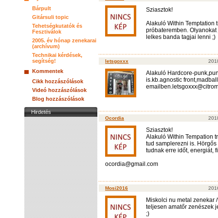
Bárpult
Sziasztok!
Gitársuli topic
Alakuló Within Temptation 
Tehetségkutatók és
próbateremben. Olyanokat j
Fesztiválok
lelkes banda tagjai lenni ;)
2005. év hónap zenekarai
(archívum)
Technikai kérdések,
segítség!
letsgoxxx
2018
Kommentek
Alakuló Hardcore-punk,punk
is.kb.agnostic front,madball
Cikk hozzászólások
emailben.letsgoxxx@citrom
Videó hozzászólások
Blog hozzászólások
Hirdetés
Ocordia
2018
Sziasztok!
Alakuló Within Tempation tr
tud samplerezni is. Hörgős
tudnak erre időt, energiát, f
ocordia@gmail.com
Mosi2016
201
Miskolci nu metal zenekar 
teljesen amatőr zenészek j
;)