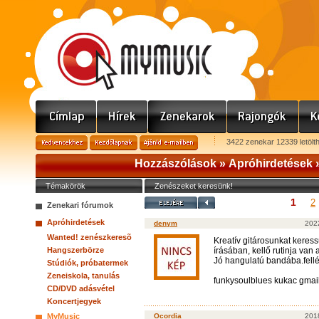
3422 zenekar 12339 letölt
Hozzászólások »
Apróhirdetések
Témakörök
Zenészeket keresünk!
1
2
Zenekari fórumok
Apróhirdetések
denym
2022
Wanted! zenészkeresõ
Kreatív gitárosunkat keress
Hangszerbörze
írásában, kellő rutinja van
Jó hangulatú bandába.fell
Stúdiók, próbatermek
Zeneiskola, tanulás
funkysoulblues kukac gmai
CD/DVD adásvétel
Koncertjegyek
MyMusic
Ocordia
2018