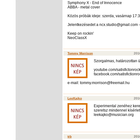
Symphony X - End of Innocence
ABBA - metal cover
Közös próbák ideje: szerda, vasárnap 17:30
Jelentkezésedet a ncx.studio@gmail.com 
Keep on rockin'
NeoClassX
Tommy Morrison
201
Szorgalmas, határozottan üt
youtube.com/satisfictonroc
facebook.com/satisfictionr
e-mail: tommy.morrison@freemail.hu
LeeKajko
201
Experimental zenéhez keres
szeretsz mindennel kísérlet
leekajko@musician.org
trb
2016