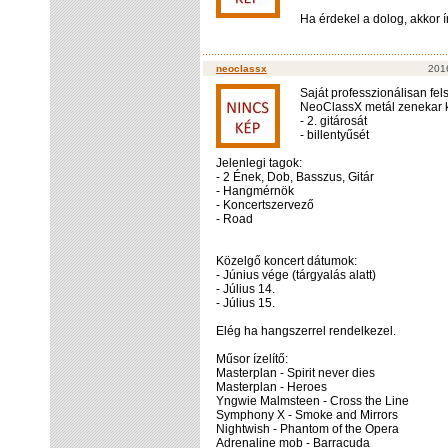
Ha érdekel a dolog, akkor ír
neoclassx
201
Saját professzionálisan fe
NeoClassX metál zenekar 
- 2. gitárosát
- billentyűsét
Jelenlegi tagok:
- 2 Ének, Dob, Basszus, Gitár
- Hangmérnök
- Koncertszervező
- Road
Közelgő koncert dátumok:
- Június vége (tárgyalás alatt)
- Július 14.
- Július 15.
Elég ha hangszerrel rendelkezel.
Műsor ízelítő:
Masterplan - Spirit never dies
Masterplan - Heroes
Yngwie Malmsteen - Cross the Line
Symphony X - Smoke and Mirrors
Nightwish - Phantom of the Opera
Adrenaline mob - Barracuda