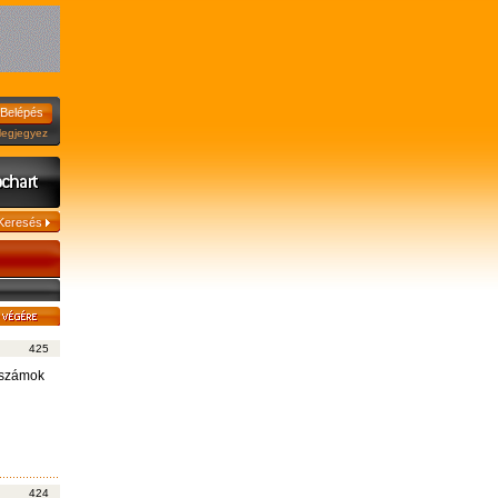
jegyez
425
t számok
424