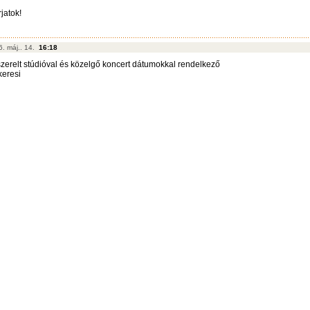
jatok!
6. máj.. 14.
16:18
lszerelt stúdióval és közelgő koncert dátumokkal rendelkező
keresi