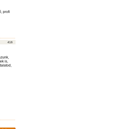
, profi
416
szunk,
ek is,
talatod,