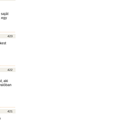
 saját
k egy
423
kest
422
t, aki
 valóban
421
m