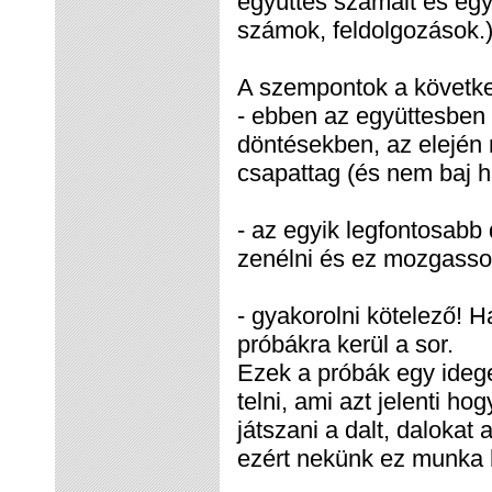
együttes számait és egy
számok, feldolgozások.
A szempontok a követk
- ebben az együttesben 
döntésekben, az elején 
csapattag (és nem baj ha
- az egyik legfontosab
zenélni és ez mozgasson
- gyakorolni kötelező! H
próbákra kerül a sor.
Ezek a próbák egy ide
telni, ami azt jelenti h
játszani a dalt, daloka
ezért nekünk ez munka h