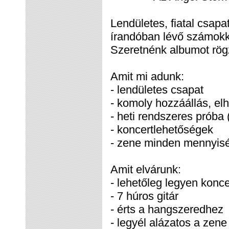
Lendületes, fiatal csap
írandóban lévő számokka
Szeretnénk albumot rögz
Amit mi adunk:
- lendületes csapat
- komoly hozzáállás, elh
- heti rendszeres próba 
- koncertlehetőségek
- zene minden mennyis
Amit elvárunk:
- lehetőleg legyen konc
- 7 húros gitár
- érts a hangszeredhez
- legyél alázatos a zene 