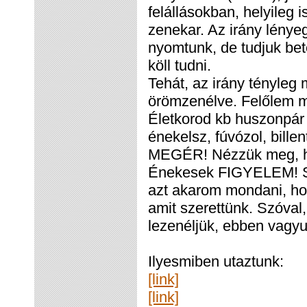
felállásokban, helyileg 
zenekar. Az irány lényeg
nyomtunk, de tudjuk bet
köll tudni.
Tehát, az irány tényleg
örömzenélve. Felőlem me
Életkorod kb huszonpár f
énekelsz, fúvózol, bill
MEGÉR! Nézzük meg, ho
Énekesek FIGYELEM! Sa
azt akarom mondani, hogy
amit szerettünk. Szóval
lezenéljük, ebben vagyu
Ilyesmiben utaztunk:
[link]
[link]