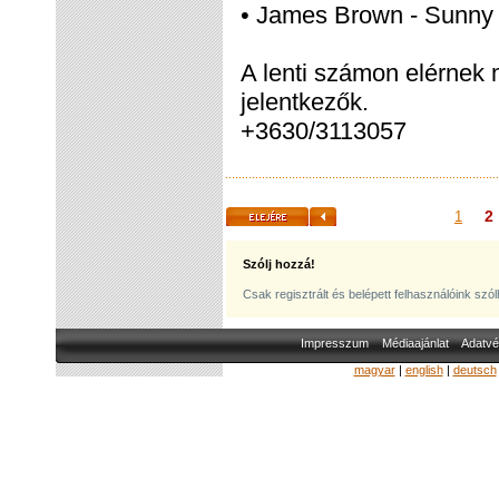
• James Brown - Sunny
A lenti számon elérnek 
jelentkezők.
+3630/3113057
2
1
Szólj hozzá!
Csak regisztrált és belépett felhasználóink szó
Impresszum
Médiaajánlat
Adatvé
magyar
|
english
|
deutsch