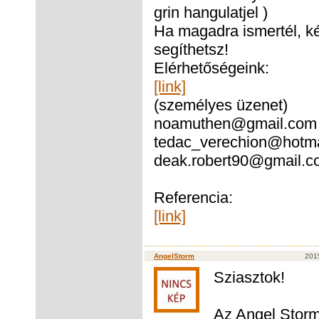
grin hangulatjel )
Ha magadra ismertél, ké
segíthetsz!
Elérhetőségeink:
[link]
(személyes üzenet)
noamuthen@gmail.com
tedac_verechion@hotma
deak.robert90@gmail.co
Referencia:
[link]
AngelStorm
2015
Sziasztok!
Az Angel Storm 