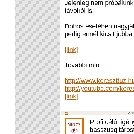
Jelenleg nem próbálunk
távolról is.
Dobos esetében nagyjábó
pedig ennél kicsit jobban
[link]
További infó:
http://www.kereszttuz.h
http://youtube.com/kere
[link]
trb
2015
Profi célú, igé
basszusgitárost