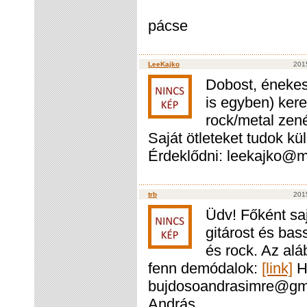
pácse
LeeKajko
2015
Dobost, énekes
is egyben) ker
rock/metal zené
Saját ötleteket tudok kül
Érdeklődni: leekajko@m
trb
2015
Üdv! Főként saj
gitárost és bas
és rock. Az alá
fenn demódalok:
[link]
Ha
bujdosoandrasimre@gmai
András