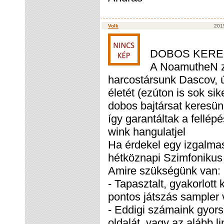
Volk
2015
DOBOS KERES
A NoamutheN ze
harcostársunk Dascov, ú
életét (ezúton is sok si
dobos bajtársat keresün
így garantáltak a fellépé
wink hangulatjel
Ha érdekel egy izgalma
hétköznapi Szimfonikus 
Amire szükségünk van:
- Tapasztalt, gyakorlott
pontos játszás sampler 
- Eddigi számaink gyors
oldalát, vagy az alább l