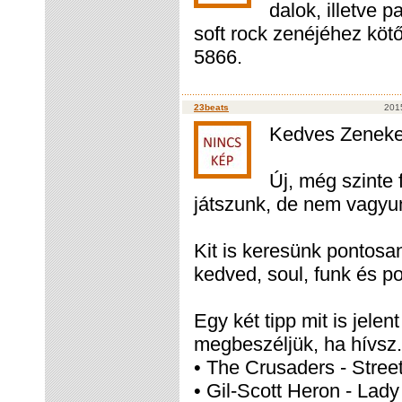
dalok, illetve 
soft rock zenéjéhez köt
5866.
23beats
2015
Kedves Zeneke
Új, még szinte 
játszunk, de nem vagyun
Kit is keresünk pontos
kedved, soul, funk és po
Egy két tipp mit is jele
megbeszéljük, ha hívsz.
• The Crusaders - Street 
• Gil-Scott Heron - Lad