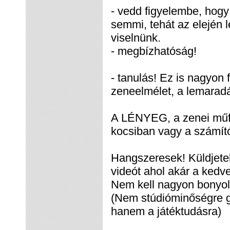
- vedd figyelembe, hog
semmi, tehát az elején 
viselnünk.
- megbízhatóság!
- tanulás! Ez is nagyon
zeneelmélet, a lemaradá
A LÉNYEG, a zenei műfa
kocsiban vagy a számítóg
Hangszeresek! Küldjetek
videót ahol akár a kedv
Nem kell nagyon bonyolu
(Nem stúdióminőségre 
hanem a játéktudásra)