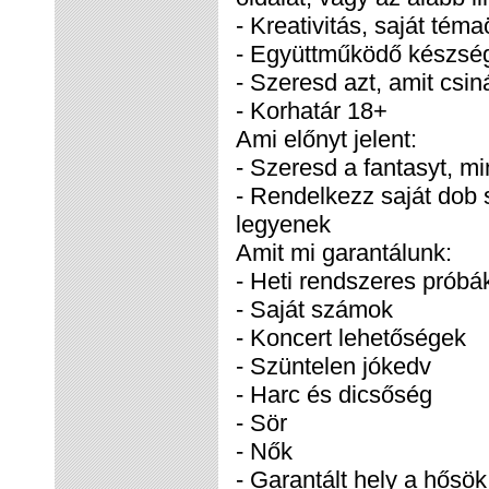
- Kreativitás, saját téma
- Együttműködő készsé
- Szeresd azt, amit csin
- Korhatár 18+
Ami előnyt jelent:
- Szeresd a fantasyt, mi
- Rendelkezz saját dob 
legyenek
Amit mi garantálunk:
- Heti rendszeres próbá
- Saját számok
- Koncert lehetőségek
- Szüntelen jókedv
- Harc és dicsőség
- Sör
- Nők
- Garantált hely a hősök