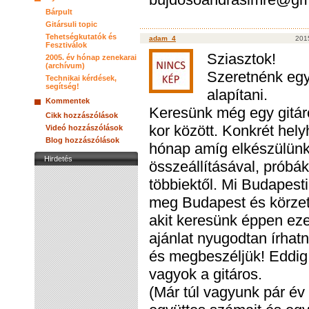
Bárpult
Gitársuli topic
Tehetségkutatók és
adam_4
201
Fesztiválok
Sziasztok!
2005. év hónap zenekarai
(archívum)
Szeretnénk egy
Technikai kérdések,
segítség!
alapítani.
Kommentek
Keresünk még egy gitáro
Cikk hozzászólások
kor között. Konkrét hel
Videó hozzászólások
Blog hozzászólások
hónap amíg elkészülünk 
Hirdetés
összeállításával, próbá
többiektől. Mi Budapest
meg Budapest és körzeté
akit keresünk éppen ezen
ajánlat nyugodtan írhat
és megbeszéljük! Eddig 
vagyok a gitáros.
(Már túl vagyunk pár év