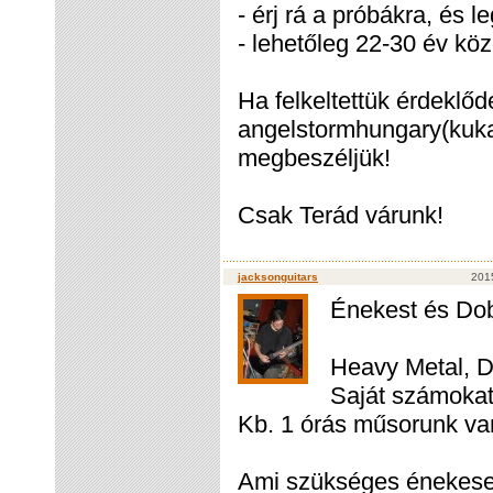
- érj rá a próbákra, és l
- lehetőleg 22-30 év közö
Ha felkeltettük érdeklődé
angelstormhungary(kukac
megbeszéljük!
Csak Terád várunk!
jacksonguitars
201
Énekest és Dob
Heavy Metal, 
Saját számokat
Kb. 1 órás műsorunk va
Ami szükséges énekese