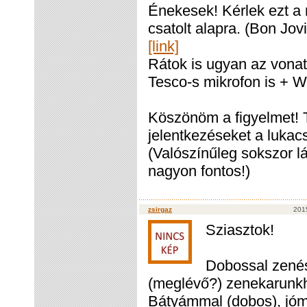
Énekesek! Kérlek ezt a n
csatolt alapra. (Bon Jov
[link]
Rátok is ugyan az vonat
Tesco-s mikrofon is + 
Köszönöm a figyelmet! 
jelentkezéseket a luka
(Valószínűleg sokszor l
nagyon fontos!)
zsirgaz
201
Sziasztok!
Dobossal zenés
(meglévő?) zenekarunkh
Bátyámmal (dobos), jóm