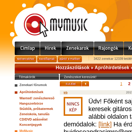
3422 zenekar 12339 letölt
Hozzászólások »
Apróhirdetések
Témakörök
Zenészeket keresünk!
2
1
Zenekari fórumok
Apróhirdetések
trb
201
Wanted! zenészkeresõ
Üdv! Főként saj
Hangszerbörze
keresek gitáros
Stúdiók, próbatermek
Zeneiskola, tanulás
alábbi oldalon 
CD/DVD adásvétel
demódalok:
[link]
Ha érde
Koncertjegyek
bujdosoandrasimre@gma
MyMusic