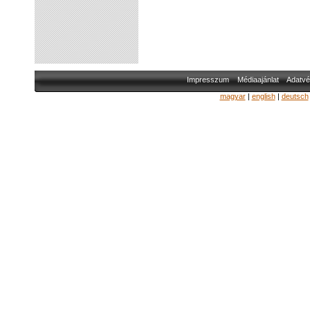
Impresszum
Médiaajánlat
Adatvé
magyar
|
english
|
deutsch