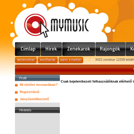
3422 zenekar 12339 letölt
Profil
Csak bejelentkezett felhasználóknak elérhető 
Mi történt mostanában?
Regisztráció
Jelszóemlékeztető
Hirdetés