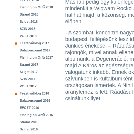
EFOTT 2018
Másnap pedig egy különleges 
Fishing on Orfű 2018
mindenkit a Wigwam Rockclub
hallhat majd a közönség, me
Strand 2018
élőben.
Sziget 2018
SZIN 2018
- A szombati koncertre nagy
VOLT 2018
budapesti fellépésünk lesz i
Fesztiválblog 2017
Junkies énekese. – Ráadásul
Balatonsound 2017
rajongók, mivel annak ellené
Fishing on Orfű 2017
albumunk, a Degeneráció, mo
majd A Káros az egészségre 
Strand 2017
válogatunk inkább. Ennek ok
Sziget 2017
szívünkben is kultalbumként f
SZIN 2017
országosan ismertek. A Nihil
VOLT 2017
aranylemez is lett. Ráadásul 
Fesztiválblog 2016
csináltunk ilyet.
Balatonsound 2016
EFOTT 2016
Fishing on Orfű 2016
Strand 2016
Sziget 2016