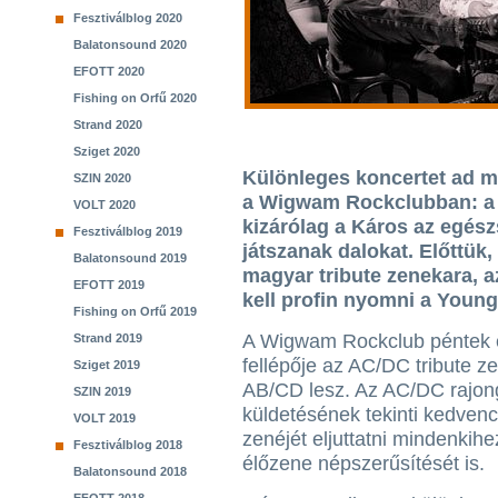
Fesztiválblog 2020
Balatonsound 2020
EFOTT 2020
Fishing on Orfű 2020
Strand 2020
Sziget 2020
Különleges koncertet ad m
SZIN 2020
a Wigwam Rockclubban: a 
VOLT 2020
kizárólag a Káros az egész
Fesztiválblog 2019
játszanak dalokat. Előttük
Balatonsound 2019
magyar tribute zenekara, 
EFOTT 2019
kell profin nyomni a Young
Fishing on Orfű 2019
A Wigwam Rockclub péntek e
Strand 2019
fellépője az AC/DC tribute z
Sziget 2019
AB/CD lesz. Az AC/DC rajo
SZIN 2019
küldetésének tekinti kedven
VOLT 2019
zenéjét eljuttatni mindenkihez
Fesztiválblog 2018
élőzene népszerűsítését is.
Balatonsound 2018