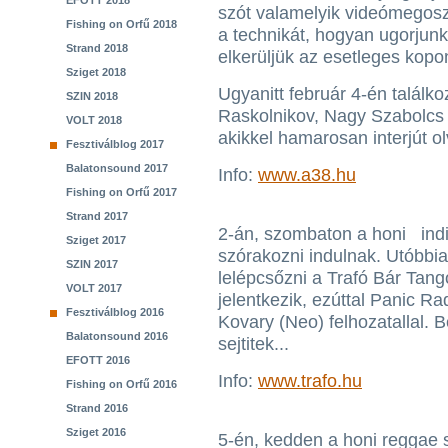
EFOTT 2018
szót valamelyik videómegoszt
Fishing on Orfű 2018
a technikát, hogyan ugorjunk
Strand 2018
elkerüljük az esetleges kopon
Sziget 2018
Ugyanitt február 4-én találk
SZIN 2018
Raskolnikov, Nagy Szabolcs 
VOLT 2018
akikkel hamarosan interjút o
Fesztiválblog 2017
Balatonsound 2017
Info:
www.a38.hu
Fishing on Orfű 2017
Strand 2017
2-án, szombaton a honi indie
Sziget 2017
szórakozni indulnak. Utóbbi
SZIN 2017
lelépcsőzni a Trafó Bár Tang
VOLT 2017
jelentkezik, ezúttal Panic R
Fesztiválblog 2016
Kovary (Neo) felhozatallal. 
Balatonsound 2016
sejtitek...
EFOTT 2016
Info:
www.trafo.hu
Fishing on Orfű 2016
Strand 2016
Sziget 2016
5-én, kedden a honi reggae