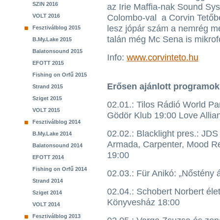
SZIN 2016
az Irie Maffia-nak Sound Sys
VOLT 2016
Colombo-val a Corvin Tetőbe
lesz jópár szám a nemrég meg
Fesztiválblog 2015
talán még Mc Sena is mikrof
B.My.Lake 2015
Balatonsound 2015
Info:
www.corvinteto.hu
EFOTT 2015
Fishing on Orfű 2015
Erősen ajánlott programo
Strand 2015
Sziget 2015
02.01.: Tilos Rádió World Par
VOLT 2015
Gödör Klub 19:00 Love Allian
Fesztiválblog 2014
02.02.: Blacklight pres.: JD
B.My.Lake 2014
Armada, Carpenter, Mood Ref
Balatonsound 2014
19:00
EFOTT 2014
Fishing on Orfű 2014
02.03.: Für Anikó: „Nőstény 
Strand 2014
02.04.: Schobert Norbert él
Sziget 2014
Könyvesház 18:00
VOLT 2014
Fesztiválblog 2013