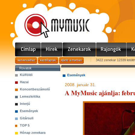
3422 zenekar 12339 letölt
Rovatok
Külföldi
Események
Hazai
2008. január 31.
Koncertbeszámoló
A MyMusic ajánlja: febru
Lemezkritika
Interjú
Események
Gitársuli
TOP 5
Hónap zenekara