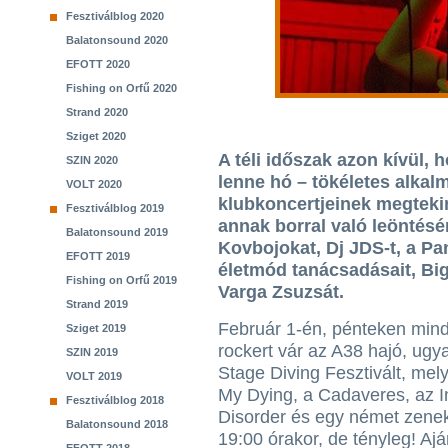
Fesztiválblog 2020
Balatonsound 2020
EFOTT 2020
Fishing on Orfű 2020
Strand 2020
Sziget 2020
A téli időszak azon kívül,
SZIN 2020
lenne hó – tökéletes alkal
VOLT 2020
klubkoncertjeinek megtekin
Fesztiválblog 2019
annak borral való leöntésé
Balatonsound 2019
Kovbojokat, Dj JDS-t, a Pa
EFOTT 2019
életmód tanácsadásait, Bi
Fishing on Orfű 2019
Varga Zsuzsát.
Strand 2019
Február 1-én, pénteken mi
Sziget 2019
rockert vár az A38 hajó, ugy
SZIN 2019
Stage Diving Fesztivált, mely
VOLT 2019
My Dying, a Cadaveres, az I
Fesztiválblog 2018
Disorder és egy német zenek
Balatonsound 2018
19:00 órakor, de tényleg! Aján