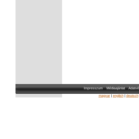
Impresszum
Médiaajánlat
Adatvé
magyar
|
english
|
deutsch