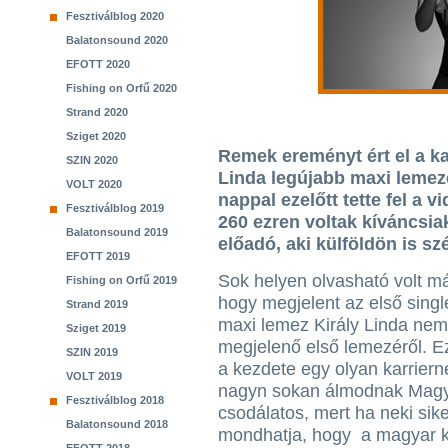
Fesztiválblog 2020
Balatonsound 2020
EFOTT 2020
Fishing on Orfű 2020
Strand 2020
Sziget 2020
Remek ereményt ért el a ka
SZIN 2020
Linda legújabb maxi lemez
VOLT 2020
nappal ezelőtt tette fel a 
Fesztiválblog 2019
260 ezren voltak kíváncsia
Balatonsound 2019
előadó, aki külföldön is szé
EFOTT 2019
Sok helyen olvasható volt már
Fishing on Orfű 2019
hogy megjelent az első singl
Strand 2019
maxi lemez Király Linda ne
Sziget 2019
megjelenő első lemezéről. 
SZIN 2019
a kezdete egy olyan karriern
VOLT 2019
nagyn sokan álmodnak Magya
Fesztiválblog 2018
csodálatos, mert ha neki sik
Balatonsound 2018
mondhatja, hogy a magyar k