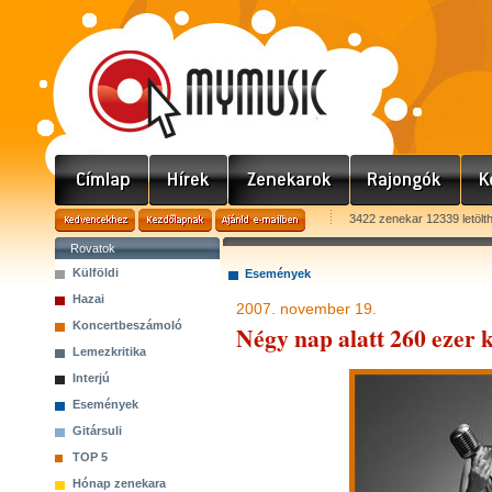
3422 zenekar 12339 letölt
Rovatok
Külföldi
Események
Hazai
2007. november 19.
Koncertbeszámoló
Négy nap alatt 260 ezer k
Lemezkritika
Interjú
Események
Gitársuli
TOP 5
Hónap zenekara