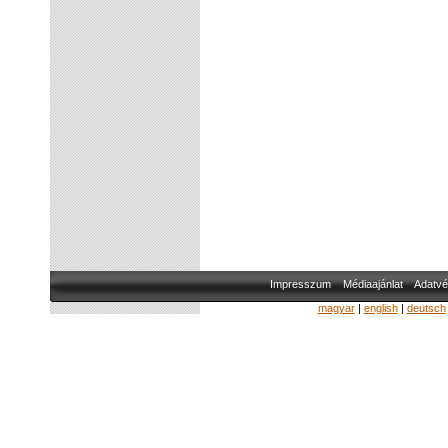
Impresszum
Médiaajánlat
Adatvé
magyar
|
english
|
deutsch