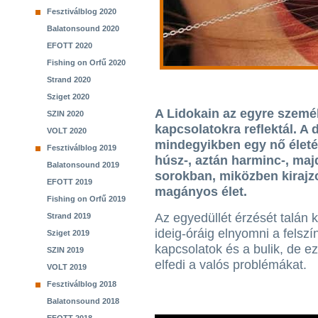
Fesztiválblog 2020
Balatonsound 2020
EFOTT 2020
Fishing on Orfű 2020
Strand 2020
Sziget 2020
A Lidokain az egyre szemé
SZIN 2020
kapcsolatokra reflektál. A 
VOLT 2020
mindegyikben egy nő életé
Fesztiválblog 2019
húsz-, aztán harminc-, ma
Balatonsound 2019
sorokban, miközben kirajzo
EFOTT 2019
magányos élet.
Fishing on Orfű 2019
Az egyedüllét érzését talán
Strand 2019
ideig-óráig elnyomni a felszí
Sziget 2019
kapcsolatok és a bulik, de e
SZIN 2019
elfedi a valós problémákat.
VOLT 2019
Fesztiválblog 2018
Balatonsound 2018