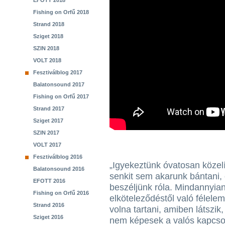
EFOTT 2018
Fishing on Orfű 2018
Strand 2018
Sziget 2018
SZIN 2018
VOLT 2018
Fesztiválblog 2017
Balatonsound 2017
Fishing on Orfű 2017
Strand 2017
Sziget 2017
SZIN 2017
VOLT 2017
Fesztiválblog 2016
„Igyekeztünk óvatosan közel
Balatonsound 2016
senkit sem akarunk bántani, 
EFOTT 2016
beszéljünk róla. Mindannyia
Fishing on Orfű 2016
elköteleződéstől való félelem
Strand 2016
volna tartani, amiben látszik
Sziget 2016
nem képesek a valós kapcsola