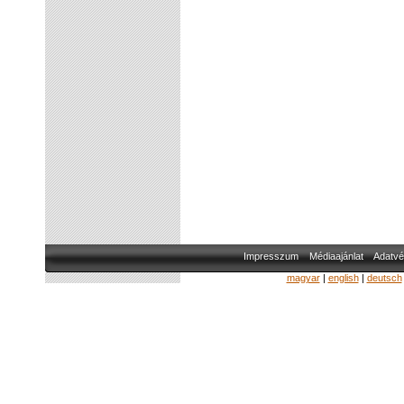
Impresszum
Médiaajánlat
Adatvé
magyar
|
english
|
deutsch