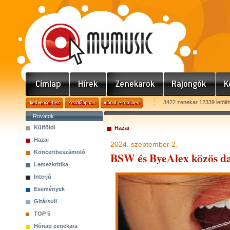
3422 zenekar 12339 letölt
Rovatok
Külföldi
Hazai
Hazai
2024. szeptember 2.
Koncertbeszámoló
BSW és ByeAlex közös d
Lemezkritika
Interjú
Események
Gitársuli
TOP 5
Hónap zenekara