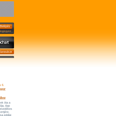
jegyez
s 6.
ngor
ához
ek óta a
tója, épp
 esedékes
ertjére,
ása eddigi