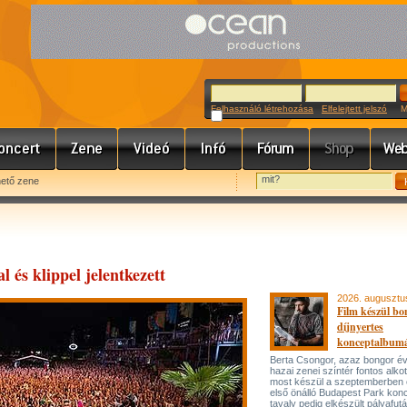
Felhasználó létrehozása
Elfelejtett jelszó
Meg
hető zene
l és klippel jelentkezett
2026. augusztu
Film készül bo
díjnyertes
konceptalbum
Berta Csongor, azaz bongor év
hazai zenei színtér fontos alko
most készül a szeptemberben
első önálló Budapest Park konc
tavaly pedig elkészült pályafut