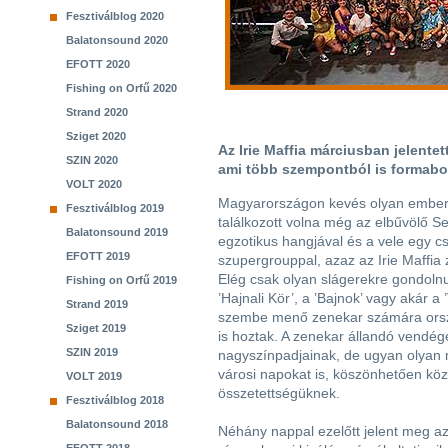
Fesztiválblog 2020
Balatonsound 2020
EFOTT 2020
Fishing on Orfű 2020
Strand 2020
Sziget 2020
Az Irie Maffia márciusban jelentet
SZIN 2020
ami több szempontból is formabo
VOLT 2020
Magyarországon kevés olyan ember 
Fesztiválblog 2019
találkozott volna még az elbűvölő 
Balatonsound 2019
egzotikus hangjával és a vele egy cs
EFOTT 2019
szupergrouppal, azaz az Irie Maffia 
Elég csak olyan slágerekre gondolnu
Fishing on Orfű 2019
’Hajnali Kör’, a ’Bajnok’ vagy akár a
Strand 2019
szembe menő zenekar számára orsz
Sziget 2019
is hoztak. A zenekar állandó vendég
SZIN 2019
nagyszínpadjainak, de ugyan olyan
városi napokat is, köszönhetően köz
VOLT 2019
összetettségüknek.
Fesztiválblog 2018
Balatonsound 2018
Néhány nappal ezelőtt jelent meg az