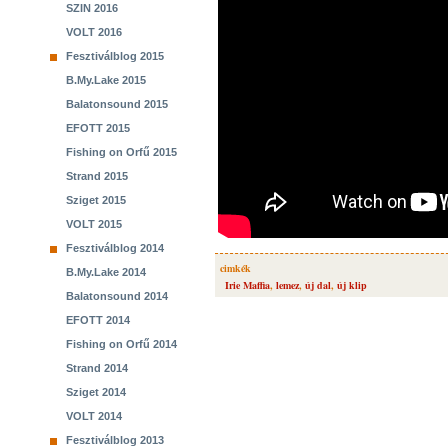
SZIN 2016
VOLT 2016
Fesztiválblog 2015
B.My.Lake 2015
Balatonsound 2015
EFOTT 2015
Fishing on Orfű 2015
Strand 2015
Sziget 2015
VOLT 2015
Fesztiválblog 2014
cimkék
B.My.Lake 2014
Irie Maffia
,
lemez
,
új dal
,
új klip
Balatonsound 2014
EFOTT 2014
Fishing on Orfű 2014
Strand 2014
Sziget 2014
VOLT 2014
Fesztiválblog 2013