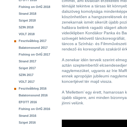
EFOTT 2018
címmel, ami kiválóan érzékelteti mibe
témáját tekintve a társas lét könnye
Fishing on Orfű 2018
dalszöveg komolysága mindenképpen
Strand 2018
köszönhetően a hangszerelésnek és
Sziget 2018
zenekarnak ismét sikerült újabb pozit
hallásra belénk ragadó slágert alkotn
SZIN 2018
videóklipben Kondákor Panka és Bari
VOLT 2018
szövegét lekövető tánckoreográfiát, 
Fesztiválblog 2017
táncos a Színház- és Filmművészeti
Balatonsound 2017
rendező és koreográfus szakáról érk
Fishing on Orfű 2017
A zenekar idén terveik szerint elmeg
Strand 2017
aztán szeptembertől elcsendesedjen
Sziget 2017
nagylemezüket, ugyanis az Irie Maffi
SZIN 2017
ennek apropóján jubileumi nagyleme
koncertjével tér majd vissza.
VOLT 2017
Fesztiválblog 2016
A ’Mellettem’ egy érett, hamarosan 
Balatonsound 2016
újabb slágere, ami minden bizonnya
EFOTT 2016
jönni velünk.
Fishing on Orfű 2016
Strand 2016
Sziget 2016