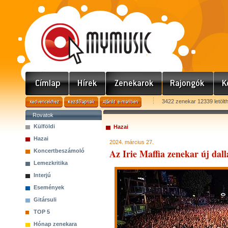
3422 zenekar 12339 letölt
Rovatok
Külföldi
Hazai
Hazai
2024. március 27.
Az Irie Maffia zenekar új dalla
Koncertbeszámoló
Lemezkritika
Interjú
Események
Gitársuli
TOP 5
Hónap zenekara