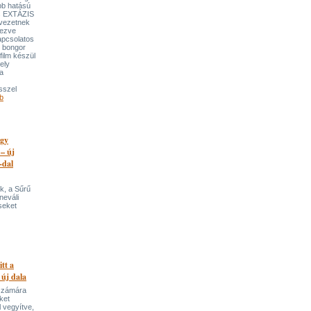
bb hatású
es EXTÁZIS
gvezetnek
yezve
apcsolatos
y bongor
film készül
ely
a
sszel
b
egy
 – új
-dal
k, a Sűrű
neváli
seket
itt a
 új dala
 számára
ket
 vegyítve,