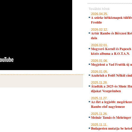
További hírek
2026.04.25.
A szürke hétköznapok túlélés
Freddie
2026.02.12.
Artúr Rambo és Bérczesi Ro
dala
2026.02.01.
Mogyoró Kornél és Papesch 
közös albuma a R.O.T.A.N.
2026.01.06.
Megjelent a Vad Fruttik új 
2026.01.05.
Azahriah a Fedél Nélkül cím
2025.11.28.
Átadták a 2025-ös Music H
díjakat Veszprémben
2025.11.27.
Az élet a legjobb: megérkeze
Rambo első nagylemeze
2025.11.26.
Molnár Tamás és Mehringer 
2025.11.11.
Budapesten mutatja be hete