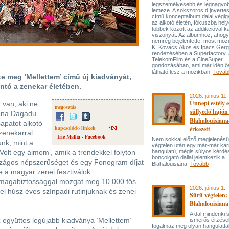
legszemélyesebb és legnagyo
lemeze. A sokszoros díjnyert
című konceptalbum dalai végi
az alkotó életén, fókuszba hel
többek között az addikcióval k
viszonyát. Az albumhoz, ahog
nemrég bejelentette, most mozi
K. Kovács Ákos és Ipacs Gerg
rendezésében a Superfactory, 
TelekomFilm és a CineSuper
gondozásában, ami már idén ő
látható lesz a mozikban.
Továb
te meg ’Mellettem’ című új kiadványát,
ntó a zenekar életében.
2026. június 11.
Ünnepi estély 
van, aki ne
megosztás
süllyedő hajón
Sena Dagadu
Blahalouisiana
apatot alkotó
kapcsolódó linkek
érkezett
zenekarral.
Irie Maffia - Facebook
Nem sokkal előző megjelenésü
nk, mint a
végtelen után egy már-már kar
 ’Volt egy álmom’, amik a trendekkel folyton
hangulatú, mégis súlyos kérdé
boncolgató dallal jelentkezik a
ágos népszerűséget és egy Fonogram díjat
Blahalouisiana.
Tovább
e a magyar zenei fesztiválok
 magabiztossággal mozgat meg 10.000 fős
2026. június 1.
el húsz éves színpadi rutinjuknak és zenei
Sűrű végtelen: 
Blahalouisiana
A dal mindenki
 együttes legújabb kiadványa ’Mellettem’
ismerős érzése
fogalmaz meg olyan hangulattal