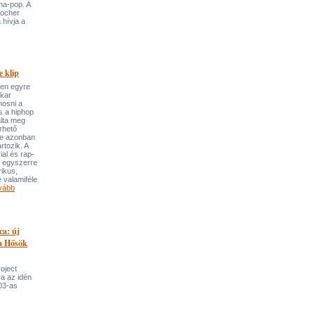
ha-pop. A
locher
 hívja a
 klip
ben egyre
ekar
mosni a
s a hiphop
álta meg
rhető
re azonban
rtozik. A
ial és rap-
e egyszerre
rikus,
 valamiféle
vább
ca: új
 a Hősök
roject
a az idén
03-as