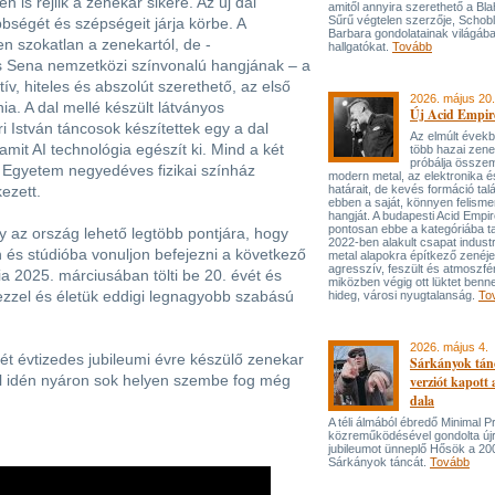
n is rejlik a zenekar sikere. Az új dal
amitől annyira szerethető a Bla
Sűrű végtelen szerzője, Schob
bbségét és szépségeit járja körbe. A
Barbara gondolatainak világába
 szokatlan a zenekartól, de -
hallgatókat.
Tovább
 Sena nemzetközi színvonalú hangjának – a
ív, hiteles és abszolút szerethető, az első
2026. május 20.
ia. A dal mellé készült látványos
Új Acid Empire
 István táncosok készítettek egy a dal
Az elmúlt évek
amit AI technológia egészít ki. Mind a két
több hazai zen
próbálja össze
 Egyetem negyedéves fizikai színház
modern metal, az elektronika é
ezett.
határait, de kevés formáció tal
ebben a saját, könnyen felisme
hangját. A budapesti Acid Empi
pontosan ebbe a kategóriába ta
y az ország lehető legtöbb pontjára, hogy
2022-ben alakult csapat industr
 és stúdióba vonuljon befejezni a következő
metal alapokra építkező zenéj
agresszív, feszült és atmoszfé
a 2025. márciusában tölti be 20. évét és
miközben végig ott lüktet benne
zzel és életük eddigi legnagyobb szabású
hideg, városi nyugtalanság.
To
2026. május 4.
két évtizedes jubileumi évre készülő zenekar
Sárkányok tán
l idén nyáron sok helyen szembe fog még
verziót kapott
dala
A téli álmából ébredő Minimal P
közreműködésével gondolta újr
jubileumot ünneplő Hősök a 20
Sárkányok táncát.
Tovább