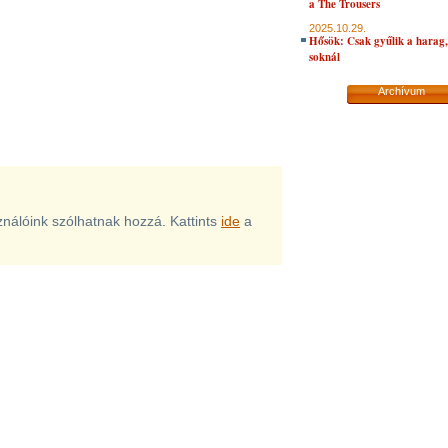
a The Trousers
2025.10.29.
Hősök: Csak gyűlik a harag, 
soknál
Archívum
sználóink szólhatnak hozzá. Kattints
ide
a