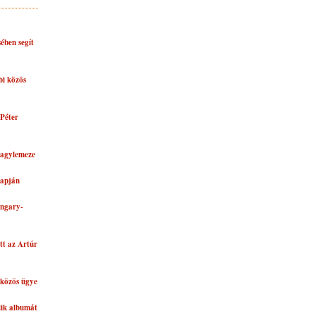
ében segít
bi közös
Péter
nagylemeze
lapján
ungary-
tt az Artúr
közös ügye
dik albumát