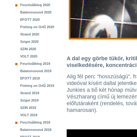
Fesztiválblog 2020
Balatonsound 2020
EFOTT 2020
Fishing on Orfű 2020
Strand 2020
Sziget 2020
SZIN 2020
VOLT 2020
A dal egy görbe tükör, krit
Fesztiválblog 2019
viselkedésére, koncentráci
Balatonsound 2019
Alig fél perc “hosszúságú”, 
EFOTT 2019
videóval kísért dallal jelentke
Fishing on Orfű 2019
Junkies a bő két hónap múlv
Strand 2019
Vészharang című új lemezén
Sziget 2019
előfutáraként (rendelés, tová
SZIN 2019
hamarosan).
VOLT 2019
Fesztiválblog 2018
Balatonsound 2018