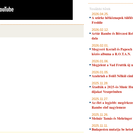
További hírek
2026.04.25.
A szürke hétköznapok túlélés
Freddie
2026.02.12.
Artúr Rambo és Bérczesi Ro
dala
2026.02.01.
Mogyoró Kornél és Papesch 
közös albuma a R.O.T.A.N.
2026.01.06.
Megjelent a Vad Fruttik új 
2026.01.05.
Azahriah a Fedél Nélkül cím
2025.11.28.
Átadták a 2025-ös Music H
díjakat Veszprémben
2025.11.27.
Az élet a legjobb: megérkeze
Rambo első nagylemeze
2025.11.26.
Molnár Tamás és Mehringer 
2025.11.11.
Budapesten mutatja be hete