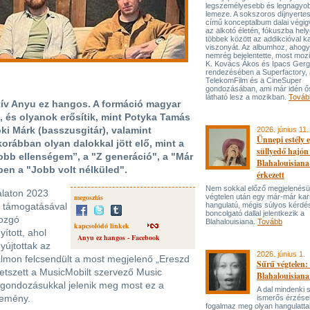
legszemélyesebb és legnagyo
lemeze. A sokszoros díjnyert
című konceptalbum dalai végi
az alkotó életén, fókuszba hel
többek között az addikcióval k
viszonyát. Az albumhoz, ahog
nemrég bejelentette, most mozi
K. Kovács Ákos és Ipacs Gerg
rendezésében a Superfactory, 
TelekomFilm és a CineSuper
gondozásában, ami már idén ő
látható lesz a mozikban.
Továb
aktív Anyu ez hangos. A formáció magyar
, és olyanok erősítik, mint Potyka Tamás
sóki Márk (basszusgitár), valamint
2026. június 11.
Ünnepi estély 
orábban olyan dalokkal jött elő, mint a
süllyedő hajón
obb ellenségem”, a "Z generáció", a "Már
Blahalouisiana
en a "Jobb volt nélküled".
érkezett
Nem sokkal előző megjelenésü
laton 2023
megosztás
végtelen után egy már-már kar
m támogatásával
hangulatú, mégis súlyos kérdé
boncolgató dallal jelentkezik a
mozgó
Blahalouisiana.
Tovább
kapcsolódó linkek
ított, ahol
Anyu ez hangos - Facebook
újtottak az
2026. június 1.
lmon felcsendült a most megjelenő „Ereszd
Sűrű végtelen: 
tetszett a MusicMobilt szervező Music
Blahalouisiana
 gondozásukkal jelenik meg most ez a
A dal mindenki
zemény.
ismerős érzése
fogalmaz meg olyan hangulattal