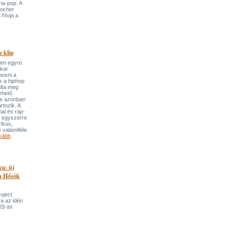
ha-pop. A
locher
 hívja a
 klip
ben egyre
ekar
mosni a
s a hiphop
álta meg
rhető
re azonban
rtozik. A
ial és rap-
e egyszerre
rikus,
 valamiféle
vább
ca: új
 a Hősök
roject
a az idén
03-as