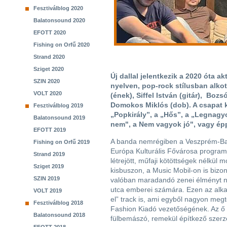
Fesztiválblog 2020
Balatonsound 2020
EFOTT 2020
Fishing on Orfű 2020
Strand 2020
Sziget 2020
Új dallal jelentkezik a 2020 óta 
SZIN 2020
nyelven, pop-rock stílusban alkot
VOLT 2020
(ének), Siffel István (gitár), Boz
Domokos Miklós (dob). A csapat k
Fesztiválblog 2019
„Popkirály”, a „Hős”, a „Legnagy
Balatonsound 2019
nem", a Nem vagyok jó", vagy épp
EFOTT 2019
A banda nemrégiben a Veszprém-Ba
Fishing on Orfű 2019
Európa Kulturális Fővárosa progra
Strand 2019
létrejött, műfaji kötöttségek nélkül 
Sziget 2019
kisbuszon, a Music Mobil-on is bizony
SZIN 2019
valóban maradandó zenei élményt ny
utca emberei számára. Ezen az alka
VOLT 2019
el” track is, ami egyből nagyon meg
Fesztiválblog 2018
Fashion Kiadó vezetőségének. Az ő
Balatonsound 2018
fülbemászó, remekül építkező szer