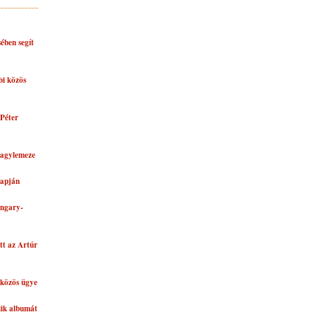
ében segít
bi közös
Péter
nagylemeze
lapján
ungary-
tt az Artúr
közös ügye
dik albumát