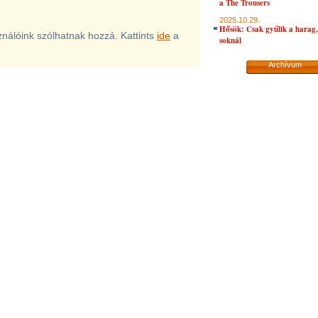
a The Trousers
2025.10.29.
Hősök: Csak gyűlik a harag, 
sználóink szólhatnak hozzá. Kattints
ide
a
soknál
Archívum