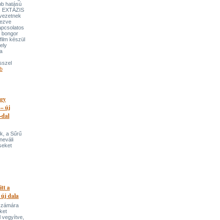
bb hatású
es EXTÁZIS
gvezetnek
yezve
apcsolatos
y bongor
film készül
ely
a
sszel
b
egy
 – új
-dal
k, a Sűrű
neváli
seket
itt a
 új dala
 számára
ket
 vegyítve,