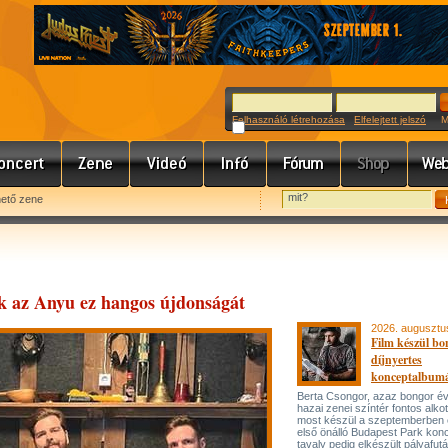
Felhasználó létrehozása
Elfelejtett jelszó
Meg
hető zene
ik az Anyu ez hangos újdonságát
2026. augusztu
Film készül bo
díjnyertes
konceptalbum
Berta Csongor, azaz bongor év
hazai zenei színtér fontos alko
most készül a szeptemberben
első önálló Budapest Park konc
tavaly pedig elkészült pályafut