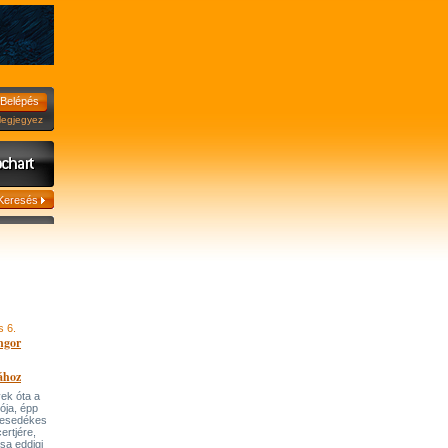
jegyez
s 6.
ngor
ához
ek óta a
tója, épp
 esedékes
ertjére,
ása eddigi