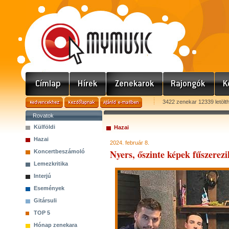
3422 zenekar 12339 letölt
Rovatok
Külföldi
Hazai
Hazai
2024. február 8.
Nyers, őszinte képek fűszerez
Koncertbeszámoló
Lemezkritika
Interjú
Események
Gitársuli
TOP 5
Hónap zenekara