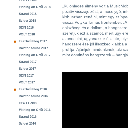
EFOTT 2018
„Különleges élmény volt a MusicMobil
Fishing on Orfű 2018
pozitív visszajelzést, a mosolygó, 
Strand 2018
kisbuszban zenélni, mint egy színp
Sziget 2018
vissza Potyka Tamás frontember. „A d
dalszöveg és a dallam, a hangszerel
SZIN 2018
szeretjük ezt a számot, mert úgy ér
VOLT 2018
azonosulni, ugyanakkor őszinte, olyk
Fesztiválblog 2017
hangszerelése jól illeszkedik abba 
Balatonsound 2017
profilja. Ajánljuk mindenkinek, aki s
mint domináns hangszerek – hangját
Fishing on Orfű 2017
Strand 2017
Sziget 2017
SZIN 2017
VOLT 2017
Fesztiválblog 2016
Balatonsound 2016
EFOTT 2016
Fishing on Orfű 2016
Strand 2016
Sziget 2016