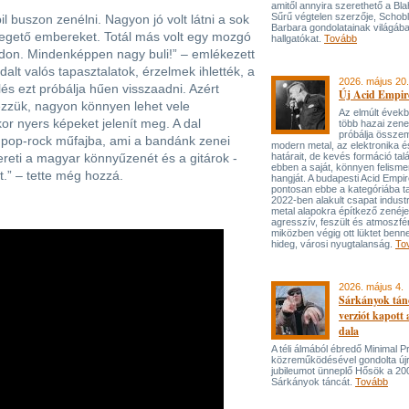
amitől annyira szerethető a Bla
Sűrű végtelen szerzője, Schob
 buszon zenélni. Nagyon jó volt látni a sok
Barbara gondolatainak világába
integető embereket. Totál más volt egy mozgó
hallgatókat.
Tovább
adon. Mindenképpen nagy buli!” – emlékezett
alt valós tapasztalatok, érzelmek ihlették, a
2026. május 20.
és ezt próbálja hűen visszaadni. Azért
Új Acid Empire
ezzük, nagyon könnyen lehet vele
Az elmúlt évek
or nyers képeket jelenít meg. A dal
több hazai zen
próbálja össze
a pop-rock műfajba, ami a bandánk zenei
modern metal, az elektronika é
zereti a magyar könnyűzenét és a gitárok -
határait, de kevés formáció tal
ebben a saját, könnyen felisme
.” – tette még hozzá.
hangját. A budapesti Acid Empi
pontosan ebbe a kategóriába ta
2022-ben alakult csapat industr
metal alapokra építkező zenéj
agresszív, feszült és atmoszfé
miközben végig ott lüktet benne
hideg, városi nyugtalanság.
To
2026. május 4.
Sárkányok tán
verziót kapott
dala
A téli álmából ébredő Minimal P
közreműködésével gondolta újr
jubileumot ünneplő Hősök a 20
Sárkányok táncát.
Tovább