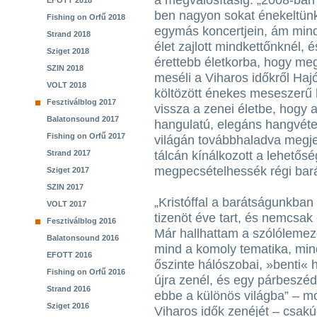
a megvalósításig. „2008-ban
EFOTT 2018
ben nagyon sokat énekeltünk
Fishing on Orfű 2018
egymás koncertjein, ám mindi
Strand 2018
élet zajlott mindkettőnknél, é
Sziget 2018
érettebb életkorba, hogy meg
SZIN 2018
meséli a Viharos időkről Hajó
VOLT 2018
költözött énekes meseszerű h
Fesztiválblog 2017
vissza a zenei életbe, hogy
Balatonsound 2017
hangulatú, elegáns hangvéte
Fishing on Orfű 2017
világán továbbhaladva megje
Strand 2017
tálcán kínálkozott a lehetősé
megpecsételhessék régi bará
Sziget 2017
SZIN 2017
„Kristóffal a barátságunkba
VOLT 2017
tizenöt éve tart, és nemcsak 
Fesztiválblog 2016
Már hallhattam a szólólemez
Balatonsound 2016
mind a komoly tematika, min
EFOTT 2016
őszinte hálószobai, »benti« h
Fishing on Orfű 2016
újra zenél, és egy párbeszé
Strand 2016
ebbe a különös világba” – mo
Sziget 2016
Viharos idők zenéjét – csak