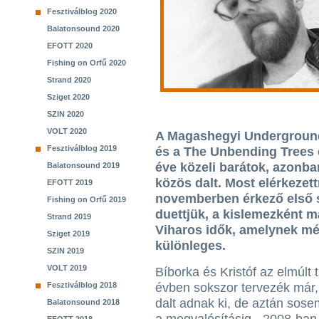
Fesztiválblog 2020
Balatonsound 2020
EFOTT 2020
Fishing on Orfű 2020
Strand 2020
Sziget 2020
SZIN 2020
VOLT 2020
A Magashegyi Underground
Fesztiválblog 2019
és a The Unbending Trees é
éve közeli barátok, azonba
Balatonsound 2019
közös dalt. Most elérkezettn
EFOTT 2019
novemberben érkező első s
Fishing on Orfű 2019
duettjük, a kislemezként 
Strand 2019
Viharos idők, amelynek mé
Sziget 2019
különleges.
SZIN 2019
VOLT 2019
Bíborka és Kristóf az elmúlt 
Fesztiválblog 2018
évben sokszor tervezék már
dalt adnak ki, de aztán sosem
Balatonsound 2018