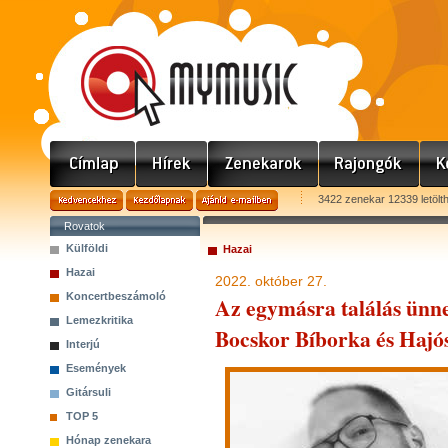
3422 zenekar 12339 letölt
Rovatok
Külföldi
Hazai
Hazai
2022. október 27.
Koncertbeszámoló
Az egymásra találás ünne
Lemezkritika
Bocskor Bíborka és Hajós
Interjú
Események
Gitársuli
TOP 5
Hónap zenekara