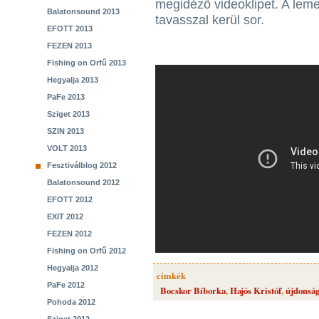
megidéző videoklipet. A lem
Balatonsound 2013
tavasszal kerül sor.
EFOTT 2013
FEZEN 2013
Fishing on Orfű 2013
Hegyalja 2013
PaFe 2013
Sziget 2013
SZIN 2013
VOLT 2013
Fesztiválblog 2012
Balatonsound 2012
EFOTT 2012
EXIT 2012
FEZEN 2012
Fishing on Orfű 2012
Hegyalja 2012
cimkék
PaFe 2012
Bocskor Bíborka
,
Hajós Kristóf
,
újdonság
Pohoda 2012