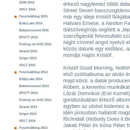
SZIN 2016
érkező nagylemez többi dala
VOLT 2016
Street Seven basszusgitáros
már egy ideje Kristóf fiókjáb
Fesztiválblog 2015
Hatvani Emese, a Neoton Fa
B.My.Lake 2015
dalszövegírója segített a „le
Balatonsound 2015
szerzőgárdát felvonultató s
EFOTT 2015
Night címmel angol nyelvű e
Fishing on Orfű 2015
közös dalunk egy esőtánc, a
Strand 2015
mondja Hajós Kristóf.
Sziget 2015
VOLT 2015
Kristóf Good Morning, Noth
Fesztiválblog 2014
első szólóalbuma az alvás és
B.My.Lake 2014
majd körül, a dalok produce
Balatonsound 2014
Róbert, a keverési munkákat
Lázár Domokos (Esti Kornél) 
EFOTT 2014
gondozásában érkező albumró
Fishing on Orfű 2014
egyben az utolsó kislemez a m
Strand 2014
idén júniusban hallatott ma
Sziget 2014
főcímdalt (Nobody Does it Bet
VOLT 2014
Jakab Péter és Kósa Péter for
Fesztiválblog 2013