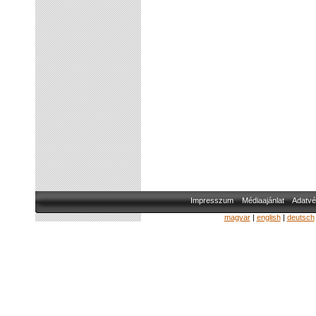
Impresszum
Médiaajánlat
Adatvé
magyar
|
english
|
deutsch