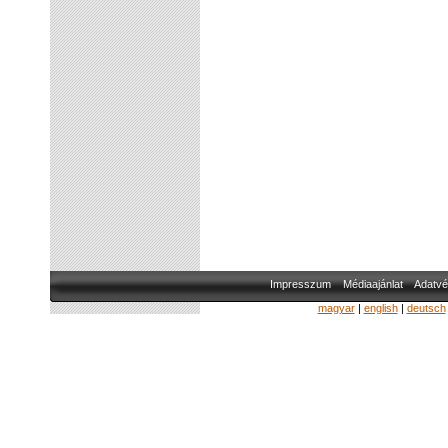
Impresszum
Médiaajánlat
Adatvé
magyar
|
english
|
deutsch