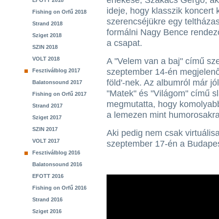
énekese, Szakács Gergő, aki 
EFOTT 2018
ideje, hogy klasszik koncert 
Fishing on Orfű 2018
szerencséjükre egy teltházas
Strand 2018
formálni Nagy Bence rendező,
Sziget 2018
a csapat.
SZIN 2018
VOLT 2018
A "Velem van a baj" című sz
szeptember 14-én megjelenő
Fesztiválblog 2017
föld'-nek. Az albumról már jó
Balatonsound 2017
"Matek" és "Világom" című sl
Fishing on Orfű 2017
megmutatta, hogy komolyab
Strand 2017
a lemezen mint humorosakra 
Sziget 2017
SZIN 2017
Aki pedig nem csak virtuális
VOLT 2017
szeptember 17-én a Budapes
Fesztiválblog 2016
Balatonsound 2016
EFOTT 2016
Fishing on Orfű 2016
Strand 2016
Sziget 2016