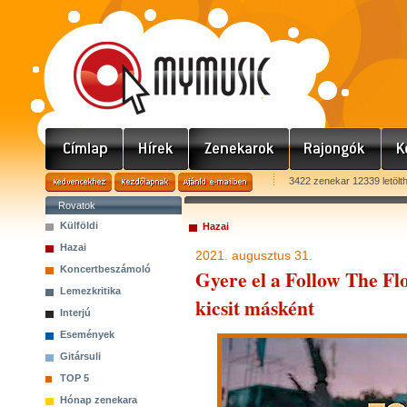
3422 zenekar 12339 letölt
Rovatok
Külföldi
Hazai
Hazai
2021. augusztus 31.
Koncertbeszámoló
Gyere el a Follow The Flo
Lemezkritika
kicsit másként
Interjú
Események
Gitársuli
TOP 5
Hónap zenekara