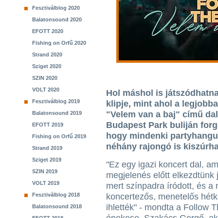
Fesztiválblog 2020
Balatonsound 2020
EFOTT 2020
Fishing on Orfű 2020
Strand 2020
Sziget 2020
SZIN 2020
VOLT 2020
Hol máshol is játszódhatn
Fesztiválblog 2019
klipje, mint ahol a legjob
"Velem van a baj" című dal
Balatonsound 2019
Budapest Park buliján forgat
EFOTT 2019
hogy mindenki partyhangula
Fishing on Orfű 2019
néhány rajongó is kiszúrha
Strand 2019
Sziget 2019
"Ez egy igazi koncert dal, am
SZIN 2019
megjelenés előtt elkezdtünk j
VOLT 2019
mert színpadra íródott, és a
Fesztiválblog 2018
koncertezős, menetelős hét
ihlették" - mondta a Follow 
Balatonsound 2018