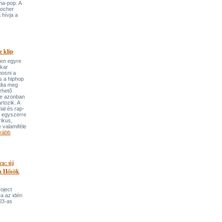
ha-pop. A
locher
 hívja a
 klip
ben egyre
ekar
mosni a
s a hiphop
álta meg
rhető
re azonban
rtozik. A
ial és rap-
e egyszerre
rikus,
 valamiféle
vább
ca: új
 a Hősök
roject
a az idén
03-as