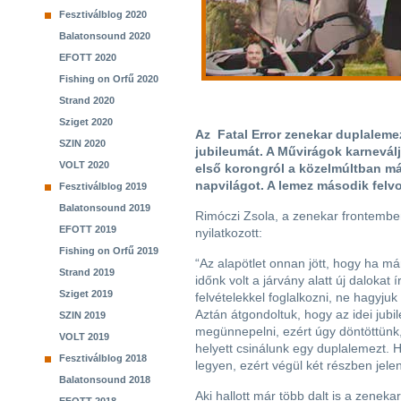
Fesztiválblog 2020
Balatonsound 2020
EFOTT 2020
Fishing on Orfű 2020
Strand 2020
Sziget 2020
Az Fatal Error zenekar duplalemez
SZIN 2020
jubileumát. A Művirágok karneválj
VOLT 2020
első korongról a közelmúltban már 
napvilágot. A lemez második felv
Fesztiválblog 2019
Balatonsound 2019
Rimóczi Zsola, a zenekar frontembe
EFOTT 2019
nyilatkozott:
Fishing on Orfű 2019
“Az alapötlet onnan jött, hogy ha má
Strand 2019
időnk volt a járvány alatt új dalokat í
Sziget 2019
felvételekkel foglalkozni, ne hagyjuk
Aztán átgondoltuk, hogy az idei jubi
SZIN 2019
megünnepelni, ezért úgy döntöttünk,
VOLT 2019
helyett csinálunk egy duplalemezt. 
Fesztiválblog 2018
legyen, ezért végül két részben jele
Balatonsound 2018
Aki hallott már több dalt is a zenekar