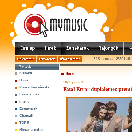
3422 zenekar 12339 letölt
Rovatok
Külföldi
Hazai
Hazai
2021. június 3.
Fatal Error duplalemez premi
Koncertbeszámoló
Lemezkritika
Interjú
Események
Gitársuli
TOP 5
Hónap zenekara