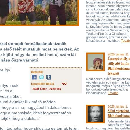
legszemélyesebb és legnagyo
lemeze. A sokszoros díjnyert
című konceptalbum dalai végi
az alkotó életén, fókuszba hel
többek között az addikcióval k
viszonyát. Az albumhoz, ahog
nemrég bejelentette, most mozi
K. Kovács Ákos és Ipacs Gerg
rendezésében a Superfactory, 
TelekomFilm és a CineSuper
gondozásában, ami már idén ő
látható lesz a mozikban.
Továb
zel ünnepli fennállásának tizedik
a első felét mutatjuk most be nektek. Az
kijött négy dal mellett hét új szám lát
2026. június 11.
Ünnepi estély 
onása őszre várható.
süllyedő hajón
Blahalouisiana
re így
megosztás
érkezett
Nem sokkal előző megjelenésü
végtelen után egy már-már kar
kapcsolódó linkek
r ilyen sok
hangulatú, mégis súlyos kérdé
Fatal Error - Facebook
boncolgató dallal jelentkezik a
rni és a
Blahalouisiana.
Tovább
 veszni őket.
leumi évünket illik méltó módon
2026. június 1.
 hogy a sima, nagyjából tízdalos lemez
Sűrű végtelen: 
Hogy a mennyiség kicsit fogyaszthatóbb
Blahalouisiana
ntetjük meg a dalokat.”
A dal mindenki
ismerős érzése
tól, tudhatja, hogy stílusilag és témák terén
fogalmaz meg olyan hangulattal