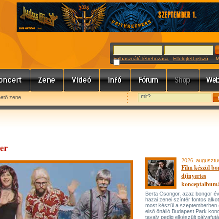
Felhasználó létrehozása
Elfelejtett jelszó
Meg
hető zene
er
2026. augusztu
Film készül bo
díjnyertes
konceptalbum
Berta Csongor, azaz bongor év
hazai zenei színtér fontos alko
most készül a szeptemberben
első önálló Budapest Park konc
tavaly pedig elkészült pályafut