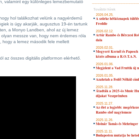
on, valamint egy különleges lemezbemutató
További hírek
2026.04.25.
, hogy hol találkozhat velünk a nagyérdemű
A szürke hétköznapok túlélés
Freddie
égiek is úgy akarják, augusztus 19-én tartunk
ten, a Monyo Landben, ahol az új lemez
2026.02.12.
Artúr Rambo és Bérczesi Ro
még olyan messze van, hogy nem érdemes róla
dala
k, hogy a lemez második fele mellett
2026.02.01.
Mogyoró Kornél és Papesch 
közös albuma a R.O.T.A.N.
l az összes digitális platformon elérhető.
2026.01.06.
Megjelent a Vad Fruttik új 
2026.01.05.
Azahriah a Fedél Nélkül cím
2025.11.28.
Átadták a 2025-ös Music H
díjakat Veszprémben
2025.11.27.
Az élet a legjobb: megérkeze
Rambo első nagylemeze
2025.11.26.
Molnár Tamás és Mehringer 
2025.11.11.
Budapesten mutatja be hete