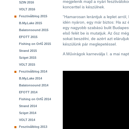
megjelenik majd a nyári fesztiválok
SZIN 2016
koncerttel is készülnek.
VOLT 2016
Fesztiválblog 2015
“Hamarosan lerántjuk a leplet arról
idén nyáron, egy már biztos: Ha az 
B.My.Lake 2015
egy nagyobb szabású bulit Budapes
Balatonsound 2015
első felét be is mutatjuk. Az ősz 
EFOTT 2015
sokat beszélni, de azért azt elárulju
készülünk pár meglepetéssel.
Fishing on Orfű 2015
Strand 2015
A Művirágok karneválja I. a mai naptó
Sziget 2015
VOLT 2015
Fesztiválblog 2014
B.My.Lake 2014
Balatonsound 2014
EFOTT 2014
Fishing on Orfű 2014
Strand 2014
Sziget 2014
VOLT 2014
Fesztiválblog 2013