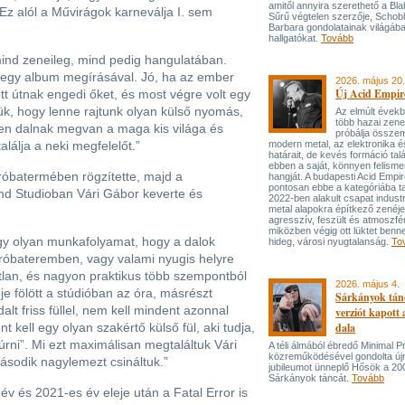
amitől annyira szerethető a Bla
 Ez alól a Művirágok karneválja I. sem
Sűrű végtelen szerzője, Schob
Barbara gondolatainak világába
hallgatókat.
Tovább
ind zeneileg, mind pedig hangulatában.
 egy album megírásával. Jó, ha az ember
2026. május 20.
Új Acid Empire
lőtt útnak engedi őket, és most végre volt egy
tük, hogy lenne rajtunk olyan külső nyomás,
Az elmúlt évek
több hazai zen
en dalnak megvan a maga kis világa és
próbálja össze
lálja a neki megfelelőt.”
modern metal, az elektronika é
határait, de kevés formáció tal
ebben a saját, könnyen felisme
próbatermében rögzítette, majd a
hangját. A budapesti Acid Empi
pontosan ebbe a kategóriába ta
nd Studioban Vári Gábor keverte és
2022-ben alakult csapat industr
metal alapokra építkező zenéj
agresszív, feszült és atmoszfé
miközben végig ott lüktet benne
egy olyan munkafolyamat, hogy a dalok
hideg, városi nyugtalanság.
To
próbateremben, vagy valami nyugis helyre
lan, és nagyon praktikus több szempontból
2026. május 4.
e fölött a stúdióban az óra, másrészt
Sárkányok tán
lt friss füllel, nem kell mindent azonnal
verziót kapott
nt kell egy olyan szakértő külső fül, aki tudja,
dala
rni”. Mi ezt maximálisan megtaláltuk Vári
A téli álmából ébredő Minimal P
közreműködésével gondolta újr
ásodik nagylemezt csináltuk.”
jubileumot ünneplő Hősök a 20
Sárkányok táncát.
Tovább
v és 2021-es év eleje után a Fatal Error is