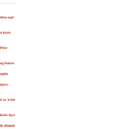
ében segít
bi közös
Péter
nagylemeze
lapján
ungary-
tt az Artúr
közös ügye
dik albumát