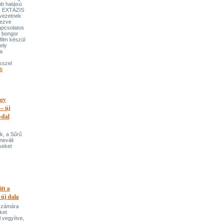
bb hatású
es EXTÁZIS
gvezetnek
yezve
apcsolatos
y bongor
film készül
ely
a
sszel
b
egy
 – új
-dal
k, a Sűrű
neváli
seket
itt a
 új dala
 számára
ket
 vegyítve,