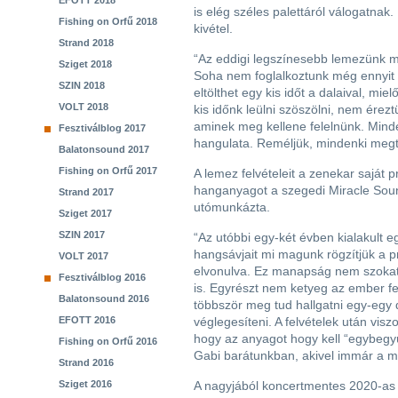
EFOTT 2018
is elég széles palettáról válogatnak.
Fishing on Orfű 2018
kivétel.
Strand 2018
“Az eddigi legszínesebb lemezünk m
Sziget 2018
Soha nem foglalkoztunk még ennyit
SZIN 2018
eltölthet egy kis időt a dalaival, mie
VOLT 2018
kis időnk leülni szöszölni, nem érez
aminek meg kellene felelnünk. Mind
Fesztiválblog 2017
hangulata. Reméljük, mindenki megta
Balatonsound 2017
Fishing on Orfű 2017
A lemez felvételeit a zenekar saját 
hanganyagot a szegedi Miracle Sou
Strand 2017
utómunkázta.
Sziget 2017
SZIN 2017
“Az utóbbi egy-két évben kialakult 
hangsávjait mi magunk rögzítjük a 
VOLT 2017
elvonulva. Ez manapság nem szokat
Fesztiválblog 2016
is. Egyrészt nem ketyeg az ember fej
Balatonsound 2016
többször meg tud hallgatni egy-egy da
EFOTT 2016
véglegesíteni. A felvételek után viszo
hogy az anyagot hogy kell “egybegyú
Fishing on Orfű 2016
Gabi barátunkban, akivel immár a m
Strand 2016
Sziget 2016
A nagyjából koncertmentes 2020-as é