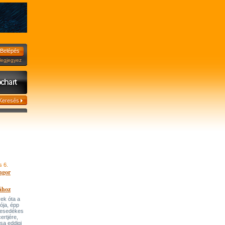
jegyez
s 6.
ngor
ához
ek óta a
tója, épp
 esedékes
ertjére,
ása eddigi