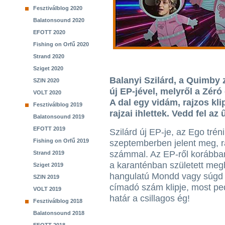
Fesztiválblog 2020
Balatonsound 2020
EFOTT 2020
Fishing on Orfű 2020
Strand 2020
Sziget 2020
Balanyi Szilárd, a Quimby 
SZIN 2020
új EP-jével, melyről a Zéró
VOLT 2020
A dal egy vidám, rajzos kli
Fesztiválblog 2019
rajzai ihlettek. Vedd fel az
Balatonsound 2019
EFOTT 2019
Szilárd új EP-je, az Ego trén
Fishing on Orfű 2019
szeptemberben jelent meg, ra
számmal. Az EP-ről korábba
Strand 2019
a karanténban született megh
Sziget 2019
hangulatú Mondd vagy súgd 
SZIN 2019
címadó szám klipje, most ped
VOLT 2019
határ a csillagos ég!
Fesztiválblog 2018
Balatonsound 2018