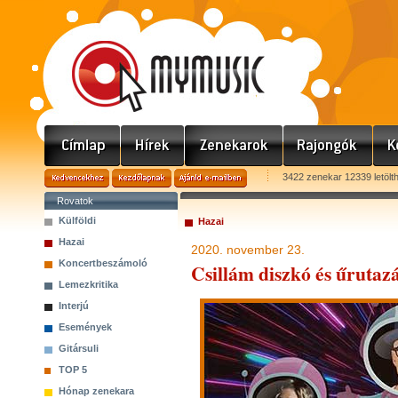
3422 zenekar 12339 letölt
Rovatok
Külföldi
Hazai
Hazai
2020. november 23.
Koncertbeszámoló
Csillám diszkó és űrutazá
Lemezkritika
Interjú
Események
Gitársuli
TOP 5
Hónap zenekara