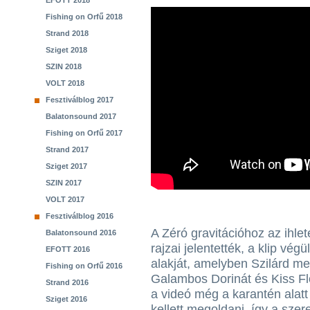
EFOTT 2018
Fishing on Orfű 2018
Strand 2018
Sziget 2018
SZIN 2018
VOLT 2018
Fesztiválblog 2017
Balatonsound 2017
Fishing on Orfű 2017
Strand 2017
Sziget 2017
SZIN 2017
VOLT 2017
Fesztiválblog 2016
A Zéró gravitációhoz az ihlet
Balatonsound 2016
rajzai jelentették, a klip vég
EFOTT 2016
alakját, amelyben Szilárd mel
Fishing on Orfű 2016
Galambos Dorinát és Kiss Flór
Strand 2016
a videó még a karantén alatt 
Sziget 2016
kellett megoldani, így a szere