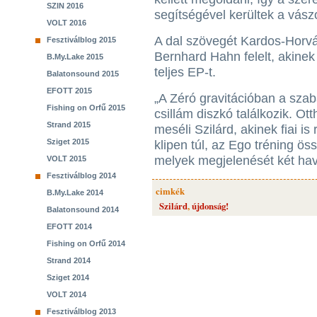
SZIN 2016
segítségével kerültek a vász
VOLT 2016
A dal szövegét Kardos-Horvá
Fesztiválblog 2015
Bernhard Hahn felelt, akinek 
B.My.Lake 2015
teljes EP-t.
Balatonsound 2015
EFOTT 2015
„A Zéró gravitációban a sza
Fishing on Orfű 2015
csillám diszkó találkozik. Ot
Strand 2015
meséli Szilárd, akinek fiai is
Sziget 2015
klipen túl, az Ego tréning ö
melyek megjelenését két hav
VOLT 2015
Fesztiválblog 2014
cimkék
B.My.Lake 2014
Szilárd
,
újdonság!
Balatonsound 2014
EFOTT 2014
Fishing on Orfű 2014
Strand 2014
Sziget 2014
VOLT 2014
Fesztiválblog 2013