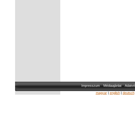
Impresszum
Médiaajánlat
Adatvé
magyar
|
english
|
deutsch