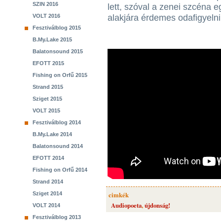
SZIN 2016
lett, szóval a zenei szcéna 
VOLT 2016
alakjára érdemes odafigyelni
Fesztiválblog 2015
B.My.Lake 2015
Balatonsound 2015
EFOTT 2015
Fishing on Orfű 2015
Strand 2015
Sziget 2015
VOLT 2015
Fesztiválblog 2014
B.My.Lake 2014
Balatonsound 2014
EFOTT 2014
Fishing on Orfű 2014
Strand 2014
Sziget 2014
cimkék
Audiopoeta
,
újdonság!
VOLT 2014
Fesztiválblog 2013