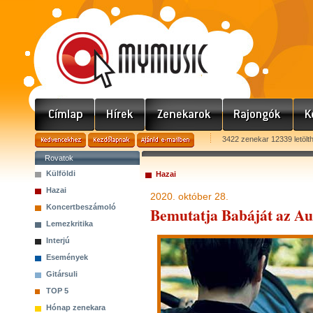
3422 zenekar 12339 letölt
Rovatok
Külföldi
Hazai
Hazai
2020. október 28.
Koncertbeszámoló
Bemutatja Babáját az Au
Lemezkritika
Interjú
Események
Gitársuli
TOP 5
Hónap zenekara