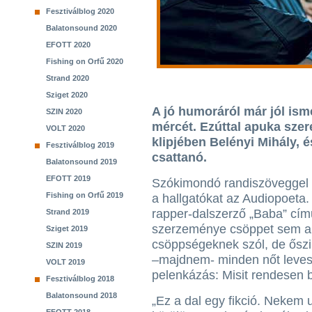
Fesztiválblog 2020
Balatonsound 2020
EFOTT 2020
Fishing on Orfű 2020
Strand 2020
Sziget 2020
A jó humoráról már jól ism
SZIN 2020
mércét. Ezúttal apuka szer
VOLT 2020
klipjében Belényi Mihály, 
Fesztiválblog 2019
csattanó.
Balatonsound 2019
EFOTT 2019
Szókimondó randiszövegge
Fishing on Orfű 2019
a hallgatókat az Audiopoeta.
rapper-dalszerző „Baba” cím
Strand 2019
szerzeménye csöppet sem a
Sziget 2019
csöppségeknek szól, de ősz
SZIN 2019
–majdnem- minden nőt levesz
VOLT 2019
pelenkázás: Misit rendesen 
Fesztiválblog 2018
Balatonsound 2018
„Ez a dal egy fikció. Nekem