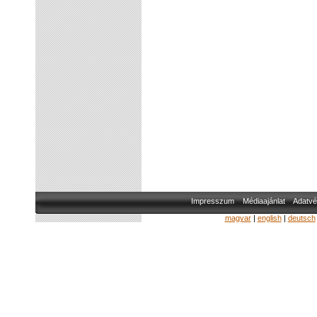
Impresszum
Médiaajánlat
Adatvé
magyar
|
english
|
deutsch